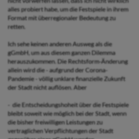
nicht vorwerfen lassen, dass ich nicht wirklich
alles probiert habe, um die Festspiele in ihrem
Format mit überregionaler Bedeutung zu
retten.
Ich sehe keinen anderen Ausweg als die
gGmbH, um aus diesem ganzen Dilemma
herauszukommen. Die Rechtsform-Änderung
allein wird die - aufgrund der Corona-
Pandemie - völlig unklare finanzielle Zukunft
der Stadt nicht auflösen. Aber
- die Entscheidungshoheit über die Festspiele
bleibt soweit wie möglich bei der Stadt, wenn
die bisher freiwilligen Leistungen zu
vertraglichen Verpflichtungen der Stadt