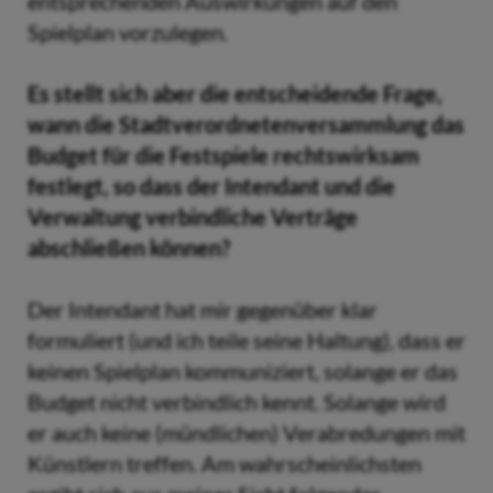
entsprechenden Auswirkungen auf den
Spielplan vorzulegen.
Es stellt sich aber die entscheidende Frage,
wann die Stadtverordnetenversammlung das
Budget für die Festspiele rechtswirksam
festlegt, so dass der Intendant und die
Verwaltung verbindliche Verträge
abschließen können?
Der Intendant hat mir gegenüber klar
formuliert (und ich teile seine Haltung), dass er
keinen Spielplan kommuniziert, solange er das
Budget nicht verbindlich kennt. Solange wird
er auch keine (mündlichen) Verabredungen mit
Künstlern treffen. Am wahrscheinlichsten