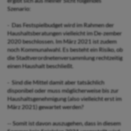
ergibt sich aus meiner Sicht folgendes
Szenario:
- Das Festspielbudget wird im Rahmen der
Haushaltsberatungen vielleicht im De-zember
2020 beschlossen. Im März 2021 ist zudem
noch Kommunalwahl. Es besteht ein Risiko, ob
die Stadtverordnetenversammlung rechtzeitig
einen Haushalt beschließt.
- Sind die Mittel damit aber tatsächlich
disponibel oder muss möglicherweise bis zur
Haushaltsgenehmigung (also vielleicht erst im
März 2021) gewartet werden?
-- Somit ist davon auszugehen, dass in diesem