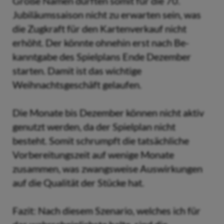
Große Namen dürften somit für die 70.
Jubiläumssaison nicht zu erwarten sein, was
die Zugkraft für den Kartenverkauf nicht
erhöht. Der könnte ohnehin erst nach Be-
kanntgabe des Spielplans Ende Dezember
starten. Damit ist das wichtige
Weihnachtsgeschäft gelaufen.
Die Monate bis Dezember können nicht aktiv
genutzt werden, da der Spielplan nicht
besteht. Somit schrumpft die tatsächliche
Vorbereitungszeit auf wenige Monate
zusammen, was zwangsweise Auswirkungen
auf die Qualität der Stücke hat.
Fazit: Nach diesem Szenario, welches ich für