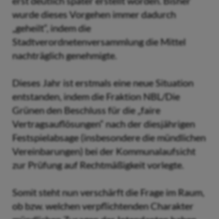
erst deutlich später erstellt worden. Bisher
wurde dieses Vorgehen immer dadurch
„geheilt“, indem die
Stadtverordnetenversammlung die Mittel
nachträglich genehmigte.
Dieses Jahr ist erstmals eine neue Situation
entstanden, indem die Fraktion NBL/Die
Grünen den Beschluss für die „faire
Vertragsauflösungen“ nach der diesjährigen
Festspielabsage (insbesondere die mündlichen
Vereinbarungen) bei der Kommunalaufsicht
zur Prüfung auf Rechtmäßigkeit vorlegte.
Somit steht nun verschärft die Frage im Raum,
ob bzw. welchen verpflichtenden Charakter