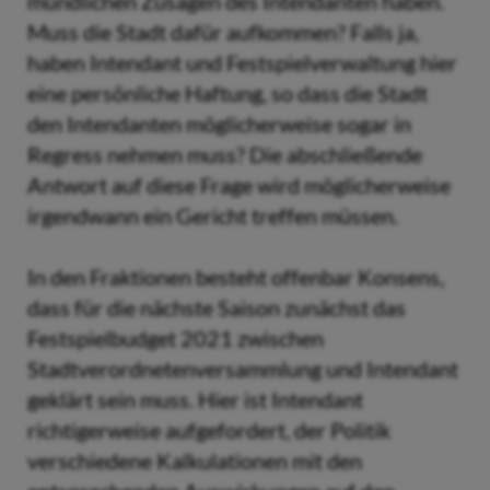
mündlichen Zusagen des Intendanten haben.
Muss die Stadt dafür aufkommen? Falls ja,
haben Intendant und Festspielverwaltung hier
eine persönliche Haftung, so dass die Stadt
den Intendanten möglicherweise sogar in
Regress nehmen muss? Die abschließende
Antwort auf diese Frage wird möglicherweise
irgendwann ein Gericht treffen müssen.
In den Fraktionen besteht offenbar Konsens,
dass für die nächste Saison zunächst das
Festspielbudget 2021 zwischen
Stadtverordnetenversammlung und Intendant
geklärt sein muss. Hier ist Intendant
richtigerweise aufgefordert, der Politik
verschiedene Kalkulationen mit den