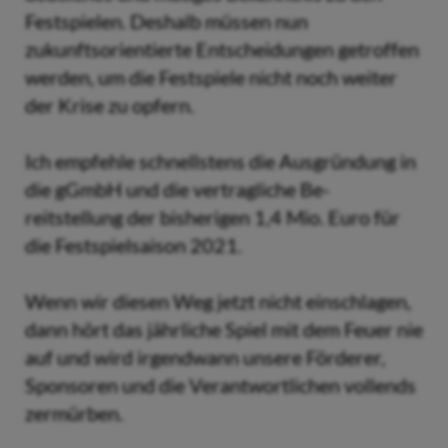
Festspielen. Deshalb müssen nun
zukunftsorientierte Entscheidungen getroffen
werden, um die Festspiele nicht noch weiter
der Krise zu opfern.
Ich empfehle schnellstens die Ausgründung in
die gGmbH und die vertragliche Be-
reitstellung der bisherigen 1,4 Mio. Euro für
die Festspielsaison 2021.
Wenn wir diesen Weg jetzt nicht einschlagen,
dann hört das jährliche Spiel mit dem Feuer nie
auf und wird irgendwann unsere Förderer,
Sponsoren und die Verantwortlichen vollends
zermürben.