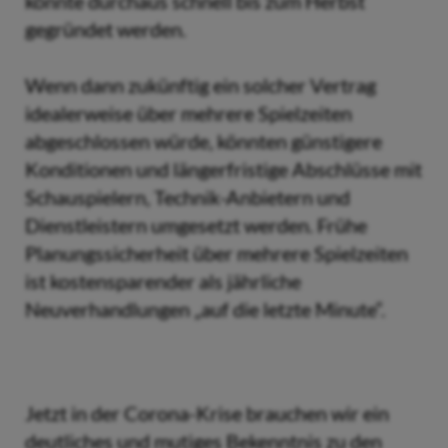
könnte durchaus schnell bis zum Herbst
gegründet werden.
Wenn dann zukünftig ein solcher Vertrag
idealerweise über mehrere Spielzeiten
abgeschlossen würde, könnten günstigere
Konditionen und längerfristige Abschlüsse mit
Schauspielern, Technik-Anbietern und
Dienstleistern umgesetzt werden. Frühe
Planungssicherheit über mehrere Spielzeiten
ist kostensparender als jährliche
Neuverhandlungen „auf die letzte Minute“.
Jetzt in der Corona-Krise brauchen wir ein
deutliches und mutiges Bekenntnis zu den