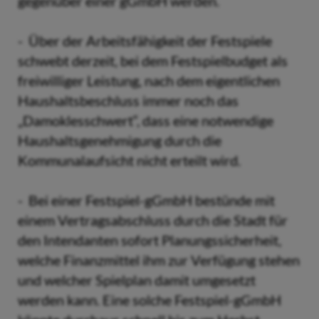
gegenüber einer gGmbH werden.
- Über der Arbeitsfähigkeit der Festspiele
schwebt derzeit, bei dem Festspielbudget als
freiwilliger Leistung, nach dem eigentlichen
Haushaltsbeschluss immer noch das
„Damoklesschwert“, dass eine notwendige
Haushaltsgenehmigung durch die
Kommunalaufsicht nicht erteilt wird.
- Bei einer Festspiel-gGmbH bestünde mit
einem Vertragsabschluss durch die Stadt für
den Intendanten sofort Planungssicherheit,
welche Finanzmittel ihm zur Verfügung stehen
und welcher Spielplan damit umgesetzt
werden kann. Eine solche Festspiel-gGmbH