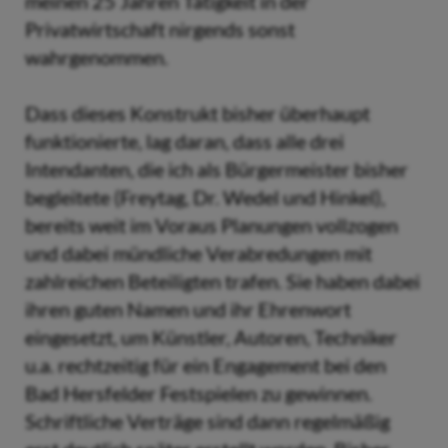
meinen 25 Jahren Tätigkeit in der
Privatwirtschaft nirgends sonst
wahrgenommen.
Dass dieses Konstrukt bisher überhaupt
funktionierte, lag daran, dass alle drei
Intendanten, die ich als Bürgermeister bisher
begleitete (Freytag, Dr. Wedel und Hinkel),
bereits weit im Voraus Planungen vollzogen
und dabei mündliche Verabredungen mit
zahlreichen Beteiligten trafen. Sie haben dabei
ihren guten Namen und ihr Ehrenwort
eingesetzt, um Künstler, Autoren, Techniker
u.a. rechtzeitig für ein Engagement bei den
Bad Hersfelder Festspielen zu gewinnen.
Schriftliche Verträge sind dann regelmäßig