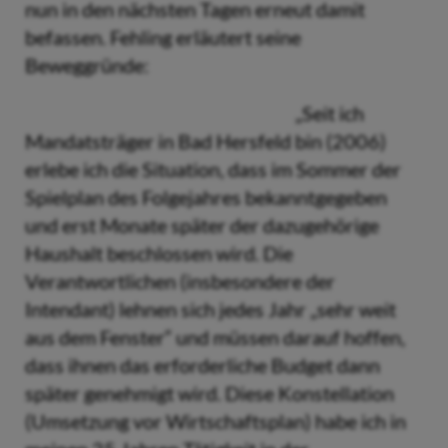
nun in den nächsten Tagen erneut damit
befassen. Fehling erläutert seine
Beweggründe:
„Seit ich
Mandatsträger in Bad Hersfeld bin (2006)
erlebe ich die Situation, dass im Sommer der
Spielplan des Folgejahres bekanntgegeben
und erst Monate später der dazugehörige
Haushalt beschlossen wird. Die
Verantwortlichen (insbesondere der
Intendant) lehnen sich jedes Jahr „sehr weit
aus dem Fenster“ und müssen darauf hoffen,
dass ihnen das erforderliche Budget dann
später genehmigt wird. Diese Konstellation
(Umsetzung vor Wirtschaftsplan) habe ich in