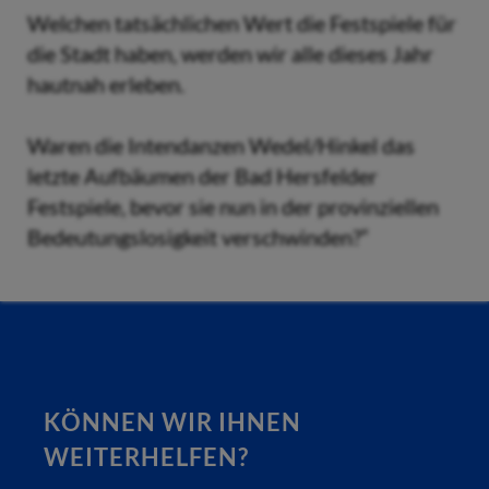
Welchen tatsächlichen Wert die Festspiele für
die Stadt haben, werden wir alle dieses Jahr
hautnah erleben.
Waren die Intendanzen Wedel/Hinkel das
letzte Aufbäumen der Bad Hersfelder
Festspiele, bevor sie nun in der provinziellen
Bedeutungslosigkeit verschwinden?“
KÖNNEN WIR IHNEN
WEITERHELFEN?