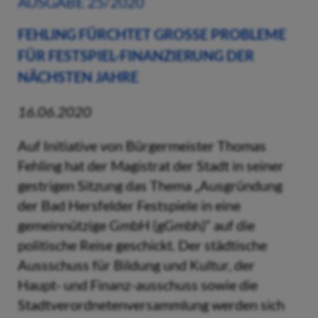
AUSGABE 25/2020
FEHLING FÜRCHTET GROSSE PROBLEME F
ÜR FESTSPIEL-FINANZIERUNG DER N
ÄCHSTEN JAHRE
16.06.2020
Auf Initiative von Bürgermeister Thomas
Fehling hat der Magistrat der Stadt in seiner
gestrigen Sitzung das Thema „Ausgründung
der Bad Hersfelder Festspiele in eine
gemeinnützige GmbH (gGmbh)“ auf die
politische Reise geschickt. Der städtische
Aussschuss für Bildung und Kultur, der
Haupt- und Finanz-ausschuss sowie die
Stadtverordnetenversammlung werden sich