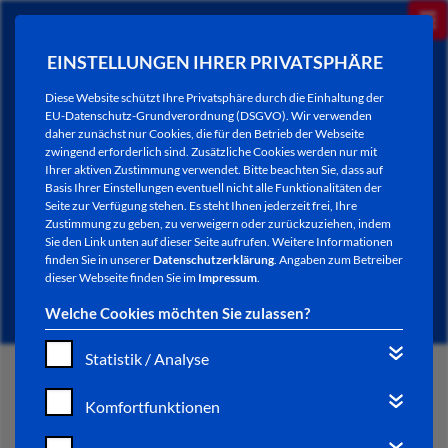
EINSTELLUNGEN IHRER PRIVATSPHÄRE
Diese Website schützt Ihre Privatsphäre durch die Einhaltung der
EU-Datenschutz-Grundverordnung (DSGVO). Wir verwenden
daher zunächst nur Cookies, die für den Betrieb der Webseite
zwingend erforderlich sind. Zusätzliche Cookies werden nur mit
Ihrer aktiven Zustimmung verwendet. Bitte beachten Sie, dass auf
Basis Ihrer Einstellungen eventuell nicht alle Funktionalitäten der
Seite zur Verfügung stehen. Es steht Ihnen jederzeit frei, Ihre
Zustimmung zu geben, zu verweigern oder zurückzuziehen, indem
Sie den Link unten auf dieser Seite aufrufen. Weitere Informationen
NEWSLETTER / CITY LETTER
finden Sie in unserer
Datenschutzerklärung
. Angaben zum Betreiber
dieser Webseite finden Sie im
Impressum
.
Welche Cookies möchten Sie zulassen?
Statistik / Analyse
START
Komfortfunktionen
BÜRGERSERVICE