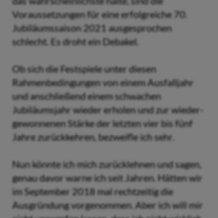
das wahrscheinlichste halte, sind die
Voraussetzungen für eine erfolgreiche 70.
Jubiläumssaison 2021 ausgesprochen
schlecht. Es droht ein Debakel.
Ob sich die Festspiele unter diesen
Rahmenbedingungen von einem Ausfalljahr
und anschließend einem schwachen
Jubiläumsjahr wieder erholen und zur wieder-
gewonnenen Stärke der letzten vier bis fünf
Jahre zurückkehren, bezweifle ich sehr.
Nun könnte ich mich zurücklehnen und sagen,
genau davor warne ich seit Jahren. Hätten wir
im September 2018 mal rechtzeitig die
Ausgründung vorgenommen. Aber ich will mir