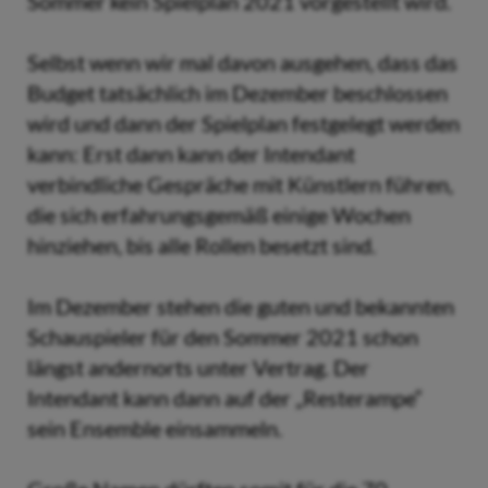
Sommer kein Spielplan 2021 vorgestellt wird.
Selbst wenn wir mal davon ausgehen, dass das
Budget tatsächlich im Dezember beschlossen
wird und dann der Spielplan festgelegt werden
kann: Erst dann kann der Intendant
verbindliche Gespräche mit Künstlern führen,
die sich erfahrungsgemäß einige Wochen
hinziehen, bis alle Rollen besetzt sind.
Im Dezember stehen die guten und bekannten
Schauspieler für den Sommer 2021 schon
längst andernorts unter Vertrag. Der
Intendant kann dann auf der „Resterampe“
sein Ensemble einsammeln.