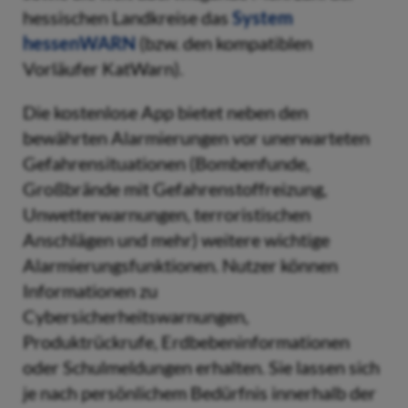
hessischen Landkreise das
System
hessenWARN
(bzw. den kompatiblen
Vorläufer KatWarn).
Die kostenlose App bietet neben den
bewährten Alarmierungen vor unerwarteten
Gefahrensituationen (Bombenfunde,
Großbrände mit Gefahrenstoffreizung,
Unwetterwarnungen, terroristischen
Anschlägen und mehr) weitere wichtige
Alarmierungsfunktionen. Nutzer können
Informationen zu
Cybersicherheitswarnungen,
Produktrückrufe, Erdbebeninformationen
oder Schulmeldungen erhalten. Sie lassen sich
je nach persönlichem Bedürfnis innerhalb der