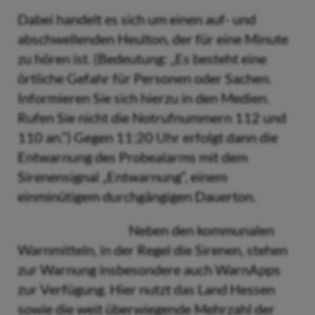
Dabei handelt es sich um einen auf- und
abschwellenden Heulton, der für eine Minute
zu hören ist. (Bedeutung: „Es besteht eine
örtliche Gefahr für Personen oder Sachen.
Informieren Sie sich hierzu in den Medien.
Rufen Sie nicht die Notrufnummern 112 und
110 an.“) Gegen 11:20 Uhr erfolgt dann die
Entwarnung des Probealarms mit dem
Sirenensignal „Entwarnung“, einem
einminütigem durchgängigen Dauerton.
Neben den kommunalen
Warnmitteln, in der Regel die Sirenen, stehen
zur Warnung insbesondere auch WarnApps
zur Verfügung. Hier nutzt das Land Hessen
sowie die weit überwiegende Mehrzahl der