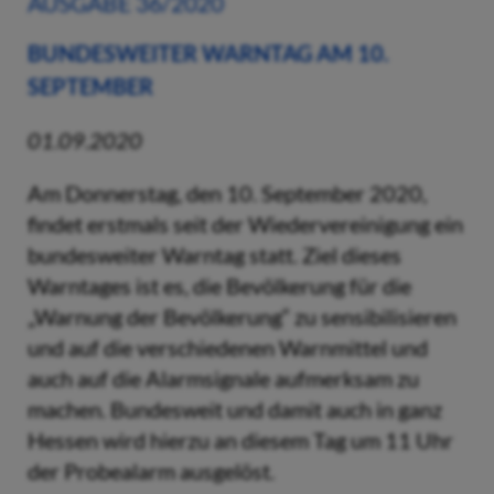
AUSGABE 36/2020
BUNDESWEITER WARNTAG AM 10.
SEPTEMBER
01.09.2020
Am Donnerstag, den 10. September 2020,
findet erstmals seit der Wiedervereinigung ein
bundesweiter Warntag statt. Ziel dieses
Warntages ist es, die Bevölkerung für die
„Warnung der Bevölkerung“ zu sensibilisieren
und auf die verschiedenen Warnmittel und
auch auf die Alarmsignale aufmerksam zu
machen. Bundesweit und damit auch in ganz
Hessen wird hierzu an diesem Tag um 11 Uhr
der Probealarm ausgelöst.