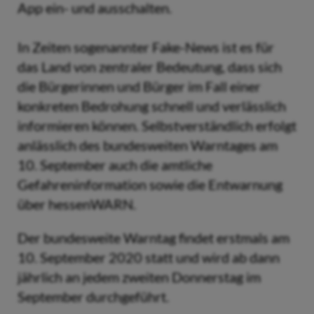
App ein- und ausschalten.
In Zeiten sogenannter Fake-News ist es für
das Land von zentraler Bedeutung, dass sich
die Bürgerinnen und Bürger im Fall einer
konkreten Bedrohung schnell und verlässlich
informieren können. Selbstverständlich erfolgt
anlässlich des bundesweiten Warntages am
10. September auch die amtliche
Gefahreninformation sowie die Entwarnung
über hessenWARN.
Der bundesweite Warntag findet erstmals am
10. September 2020 statt und wird ab dann
jährlich an jedem zweiten Donnerstag im
September durchgeführt.