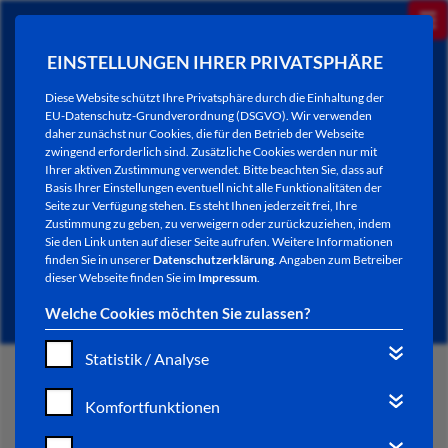
EINSTELLUNGEN IHRER PRIVATSPHÄRE
Diese Website schützt Ihre Privatsphäre durch die Einhaltung der
EU-Datenschutz-Grundverordnung (DSGVO). Wir verwenden
daher zunächst nur Cookies, die für den Betrieb der Webseite
zwingend erforderlich sind. Zusätzliche Cookies werden nur mit
Ihrer aktiven Zustimmung verwendet. Bitte beachten Sie, dass auf
Basis Ihrer Einstellungen eventuell nicht alle Funktionalitäten der
Seite zur Verfügung stehen. Es steht Ihnen jederzeit frei, Ihre
Zustimmung zu geben, zu verweigern oder zurückzuziehen, indem
Sie den Link unten auf dieser Seite aufrufen. Weitere Informationen
NEWSLETTER / CITY LETTER
finden Sie in unserer
Datenschutzerklärung
. Angaben zum Betreiber
dieser Webseite finden Sie im
Impressum
.
Welche Cookies möchten Sie zulassen?
Statistik / Analyse
START
Komfortfunktionen
BÜRGERSERVICE