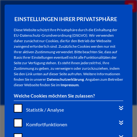
EINSTELLUNGEN IHRER PRIVATSPHÄRE
Diese Website schützt Ihre Privatsphäre durch die Einhaltung der
EU-Datenschutz-Grundverordnung (DSGVO). Wir verwenden
daher zunächst nur Cookies, die für den Betrieb der Webseite
zwingend erforderlich sind. Zusätzliche Cookies werden nur mit
Ihrer aktiven Zustimmung verwendet. Bitte beachten Sie, dass auf
Basis Ihrer Einstellungen eventuell nicht alle Funktionalitäten der
Seite zur Verfügung stehen. Es steht Ihnen jederzeit frei, Ihre
Zustimmung zu geben, zu verweigern oder zurückzuziehen, indem
Sie den Link unten auf dieser Seite aufrufen. Weitere Informationen
NEWSLETTER / CITY LETTER
finden Sie in unserer
Datenschutzerklärung
. Angaben zum Betreiber
dieser Webseite finden Sie im
Impressum
.
Welche Cookies möchten Sie zulassen?
Statistik / Analyse
START
Komfortfunktionen
BÜRGERSERVICE