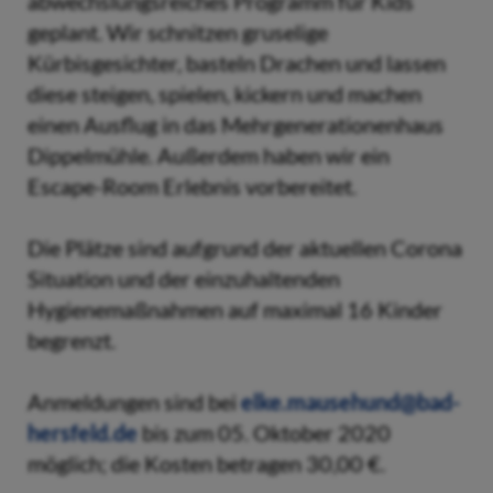
abwechslungsreiches Programm für Kids
geplant. Wir schnitzen gruselige
Kürbisgesichter, basteln Drachen und lassen
diese steigen, spielen, kickern und machen
einen Ausflug in das Mehrgenerationenhaus
Dippelmühle. Außerdem haben wir ein
Escape-Room Erlebnis vorbereitet.
Die Plätze sind aufgrund der aktuellen Corona
Situation und der einzuhaltenden
Hygienemaßnahmen auf maximal 16 Kinder
begrenzt.
Anmeldungen sind bei
elke.mausehund@bad-
hersfeld.de
bis zum 05. Oktober 2020
möglich; die Kosten betragen 30,00 €.