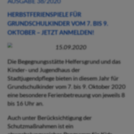
AUSGABE 38/2020
HERBSTFERIENSPIELE FÜR
GRUNDSCHULKINDER VOM 7. BIS 9.
OKTOBER – JETZT ANMELDEN!
15.09.2020
Die Begegnungsstätte Helfersgrund und das
Kinder- und Jugendhaus der
Stadtjugendpflege bieten in diesem Jahr für
Grundschulkinder vom 7. bis 9. Oktober 2020
eine besondere Ferienbetreuung von jeweils 8
bis 16 Uhr an.
Auch unter Berücksichtigung der
Schutzmaßnahmen ist ein