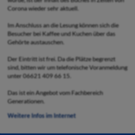
Corona wieder sehr aktuell.
Im Anschluss an die Lesung können sich die
Besucher bei Kaffee und Kuchen über das
Gehörte austauschen.
Der Eintritt ist frei. Da die Plätze begrenzt
sind, bitten wir um telefonische Voranmeldung
unter 06621 409 66 15.
Das ist ein Angebot vom Fachbereich
Generationen.
Weitere Infos im Internet