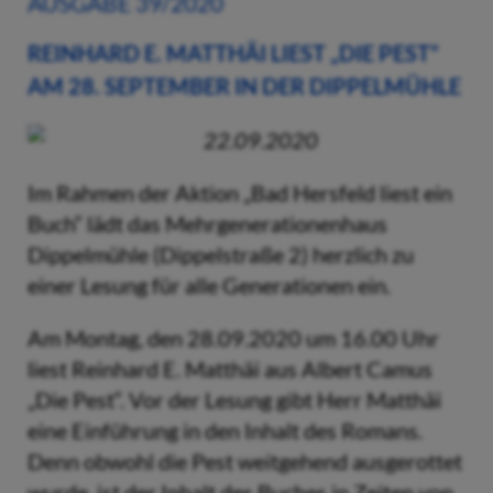
AUSGABE 39/2020
REINHARD E. MATTHÄI LIEST „DIE PEST“
AM 28. SEPTEMBER IN DER DIPPELMÜHLE
22.09.2020
Im Rahmen der Aktion „Bad Hersfeld liest ein
Buch“ lädt das Mehrgenerationenhaus
Dippelmühle (Dippelstraße 2) herzlich zu
einer Lesung für alle Generationen ein.
Am Montag, den 28.09.2020 um 16.00 Uhr
liest Reinhard E. Matthäi aus Albert Camus
„Die Pest“. Vor der Lesung gibt Herr Matthäi
eine Einführung in den Inhalt des Romans.
Denn obwohl die Pest weitgehend ausgerottet
wurde, ist der Inhalt des Buches in Zeiten von