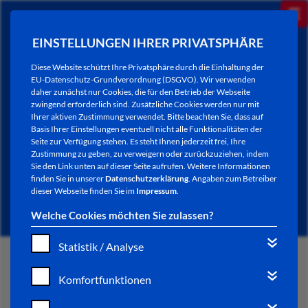
EINSTELLUNGEN IHRER PRIVATSPHÄRE
Diese Website schützt Ihre Privatsphäre durch die Einhaltung der
EU-Datenschutz-Grundverordnung (DSGVO). Wir verwenden
daher zunächst nur Cookies, die für den Betrieb der Webseite
zwingend erforderlich sind. Zusätzliche Cookies werden nur mit
Ihrer aktiven Zustimmung verwendet. Bitte beachten Sie, dass auf
Basis Ihrer Einstellungen eventuell nicht alle Funktionalitäten der
Seite zur Verfügung stehen. Es steht Ihnen jederzeit frei, Ihre
Zustimmung zu geben, zu verweigern oder zurückzuziehen, indem
Sie den Link unten auf dieser Seite aufrufen. Weitere Informationen
NEWSLETTER / CITY LETTER
finden Sie in unserer
Datenschutzerklärung
. Angaben zum Betreiber
dieser Webseite finden Sie im
Impressum
.
Welche Cookies möchten Sie zulassen?
Statistik / Analyse
START
Komfortfunktionen
BÜRGERSERVICE