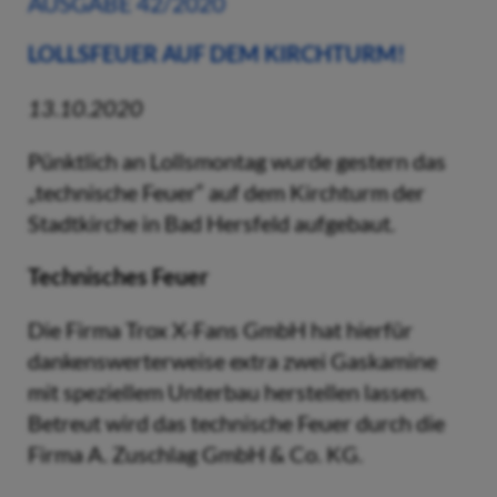
AUSGABE 42/2020
LOLLSFEUER AUF DEM KIRCHTURM!
13.10.2020
Pünktlich an Lollsmontag wurde gestern das
„technische Feuer“ auf dem Kirchturm der
Stadtkirche in Bad Hersfeld aufgebaut.
Technisches Feuer
Die Firma Trox X-Fans GmbH hat hierfür
dankenswerterweise extra zwei Gaskamine
mit speziellem Unterbau herstellen lassen.
Betreut wird das technische Feuer durch die
Firma A. Zuschlag GmbH & Co. KG.