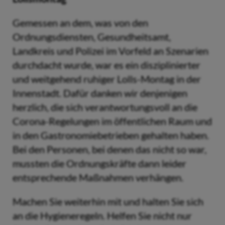
Gemessen an dem, was von den
Ordnungsdiensten, Gesundheitsamt,
Landkreis und Polizei im Vorfeld an Szenarien
durchdacht wurde, war es ein disziplinierter
und weitgehend ruhiger Lolls-Montag in der
Innenstadt. Dafür danken wir denjenigen
herzlich, die sich verantwortungsvoll an die
Corona-Regelungen im öffentlichen Raum und
in den Gastronomiebetrieben gehalten haben.
Bei den Personen, bei denen das nicht so war,
mussten die Ordnungskräfte dann leider
entsprechende Maßnahmen verhängen.
Machen Sie weiterhin mit und halten Sie sich
an die Hygieneregeln. Helfen Sie nicht nur