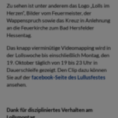
Zu sehen ist unter anderem das Logo „Lolls im
Herzen“, Bilder vom Feuermeister, der
Wappenspruch sowie das Kreuz in Anlehnung
an die Feuerkirche zum Bad Hersfelder
Hessentag.
Das knapp vierminütige Videomapping wird in
der Lollswoche bis einschließlich Montag, den
19. Oktober täglich von 19 bis 23 Uhr in
Dauerschleife gezeigt. Den Clip dazu können
Sie auf der
facebook-Seite des Lullusfestes
ansehen.
Dank für diszipliniertes Verhalten am
Lollsmontag