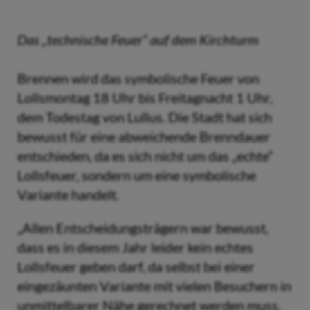
Das „technische Feuer“ auf dem Kirchturm
Brennen wird das symbolische Feuer von
Lollsmontag 18 Uhr bis Freitagnacht 1 Uhr,
dem Todestag von Lullus. Die Stadt hat sich
bewusst für eine abweichende Brenndauer
entschieden, da es sich nicht um das „echte“
Lollsfeuer, sondern um eine symbolische
Variante handelt.
„Allen Entscheidungsträgern war bewusst,
dass es in diesem Jahr leider kein echtes
Lollsfeuer geben darf, da selbst bei einer
eingezäunten Variante mit vielen Besuchern in
unmittelbarer Nähe gerechnet werden muss.