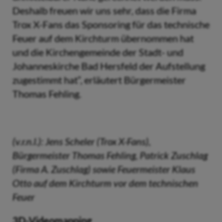
Deshalb freuen wir uns sehr, dass die Firma
Trox X-Fans das Sponsoring für das technische
Feuer auf dem Kirchturm übernommen hat
und die Kirchengemeinde der Stadt- und
Johanneskirche Bad Hersfeld der Aufstellung
zugestimmt hat“, erläutert Bürgermeister
Thomas Fehling.
(v.r.n.l.): Jens Scheler (Trox X-Fans),
Bürgermeister Thomas Fehling, Patrick Zuschlag
(Firma A. Zuschlag) sowie Feuermeister Klaus
Otto auf dem Kirchturm vor dem technischen
Feuer
3D-Videomapping