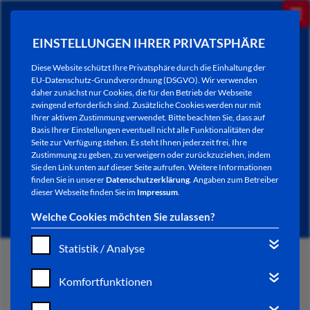
EINSTELLUNGEN IHRER PRIVATSPHÄRE
Diese Website schützt Ihre Privatsphäre durch die Einhaltung der
EU-Datenschutz-Grundverordnung (DSGVO). Wir verwenden
daher zunächst nur Cookies, die für den Betrieb der Webseite
zwingend erforderlich sind. Zusätzliche Cookies werden nur mit
Ihrer aktiven Zustimmung verwendet. Bitte beachten Sie, dass auf
Basis Ihrer Einstellungen eventuell nicht alle Funktionalitäten der
Seite zur Verfügung stehen. Es steht Ihnen jederzeit frei, Ihre
Zustimmung zu geben, zu verweigern oder zurückzuziehen, indem
Sie den Link unten auf dieser Seite aufrufen. Weitere Informationen
NEWSLETTER / CITY LETTER
finden Sie in unserer
Datenschutzerklärung
. Angaben zum Betreiber
dieser Webseite finden Sie im
Impressum
.
Welche Cookies möchten Sie zulassen?
Statistik / Analyse
START
Komfortfunktionen
BÜRGERSERVICE