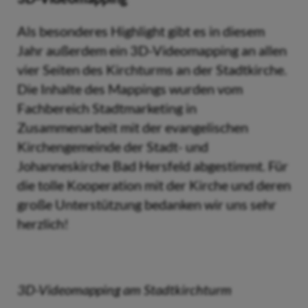
Als besonderes Highlight gibt es in diesem
Jahr außerdem ein 3D-Videomapping an allen
vier Seiten des Kirchturms an der Stadtkirche.
Die Inhalte des Mappings wurden vom
Fachbereich Stadtmarketing in
Zusammenarbeit mit der evangelischen
Kirchengemeinde der Stadt- und
Johanneskirche Bad Hersfeld abgestimmt. Für
die tolle Kooperation mit der Kirche und deren
große Unterstützung bedanken wir uns sehr
herzlich!
3D-Videomapping am Stadtkirchturm