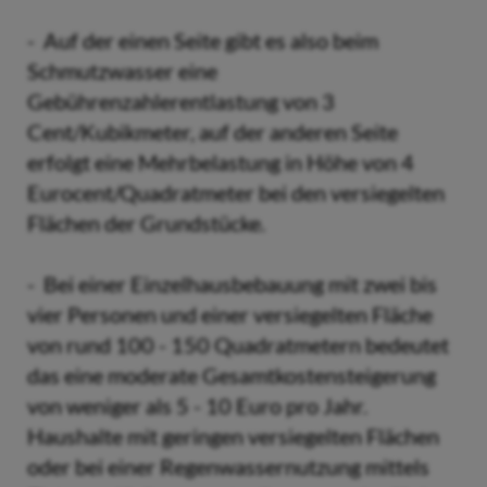
- Auf der einen Seite gibt es also beim
Schmutzwasser eine
Gebührenzahlerentlastung von 3
Cent/Kubikmeter, auf der anderen Seite
erfolgt eine Mehrbelastung in Höhe von 4
Eurocent/Quadratmeter bei den versiegelten
Flächen der Grundstücke.
- Bei einer Einzelhausbebauung mit zwei bis
vier Personen und einer versiegelten Fläche
von rund 100 - 150 Quadratmetern bedeutet
das eine moderate Gesamtkostensteigerung
von weniger als 5 - 10 Euro pro Jahr.
Haushalte mit geringen versiegelten Flächen
oder bei einer Regenwassernutzung mittels