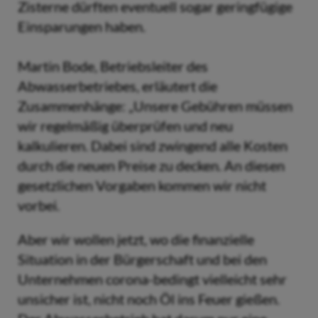
Zisterne dürften eventuell sogar geringfügige
Einsparungen haben.
Martin Bode, Betriebsleiter des
Abwasserbetriebes, erläutert die
Zusammenhänge: „Unsere Gebühren müssen
wir regelmäßig überprüfen und neu
kalkulieren. Dabei sind zwingend alle Kosten
durch die neuen Preise zu decken. An diesen
gesetzlichen Vorgaben kommen wir nicht
vorbei.
Aber wir wollen jetzt, wo die finanzielle
Situation in der Bürgerschaft und bei den
Unternehmen corona-bedingt vielleicht sehr
unsicher ist, nicht noch Öl ins Feuer gießen.