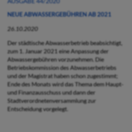
AUSGABE 44/2020
NEUE ABWASSERGEBÜHREN AB 2021
26.10.2020
Der städtische Abwasserbetrieb beabsichtigt,
zum 1. Januar 2021 eine Anpassung der
Abwassergebühren vorzunehmen. Die
Betriebskommission des Abwasserbetriebs
und der Magistrat haben schon zugestimmt;
Ende des Monats wird das Thema dem Haupt-
und Finanzausschuss und dann der
Stadtverordnetenversammlung zur
Entscheidung vorgelegt.