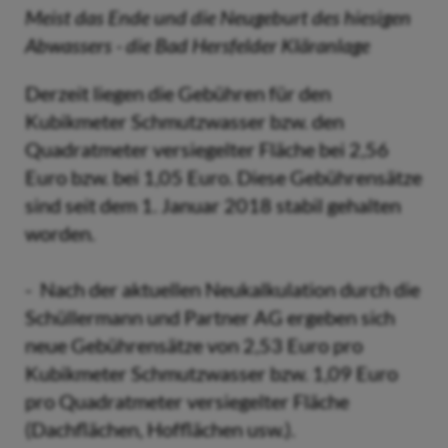
Meist das Ende und die Neugeburt des hiesigen
Abwassers - die Bad Hersfelder Kläranlage
Derzeit liegen die Gebühren für den
Kubikmeter Schmutzwasser bzw. den
Quadratmeter versiegelter Fläche bei 2,56
Euro bzw. bei 1,05 Euro. Diese Gebührensätze
sind seit dem 1. Januar 2018 stabil gehalten
worden.
- Nach der aktuellen Neukalkulation durch die
Schüllermann und Partner AG ergeben sich
neue Gebührensätze von 2,53 Euro pro
Kubikmeter Schmutzwasser bzw. 1,09 Euro
pro Quadratmeter versiegelter Fläche
(Dachflächen, Hofflächen usw.).