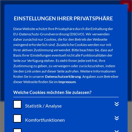
EINSTELLUNGEN IHRER PRIVATSPHÄRE
Diese Website schützt Ihre Privatsphäre durch die Einhaltung der
EU-Datenschutz-Grundverordnung (DSGVO). Wir verwenden
daher zunächst nur Cookies, die für den Betrieb der Webseite
zwingend erforderlich sind. Zusätzliche Cookies werden nur mit
Ihrer aktiven Zustimmung verwendet. Bitte beachten Sie, dass auf
Basis Ihrer Einstellungen eventuell nicht alle Funktionalitäten der
Seite zur Verfügung stehen. Es steht Ihnen jederzeit frei, Ihre
Zustimmung zu geben, zu verweigern oder zurückzuziehen, indem
Sie den Link unten auf dieser Seite aufrufen. Weitere Informationen
NEWSLETTER / CITY LETTER
finden Sie in unserer
Datenschutzerklärung
. Angaben zum Betreiber
dieser Webseite finden Sie im
Impressum
.
Welche Cookies möchten Sie zulassen?
Statistik / Analyse
START
Komfortfunktionen
BÜRGERSERVICE