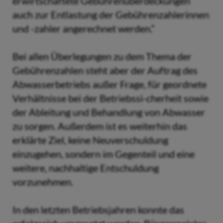
erwirtschaftete Gebührenüberdeckungen
auch zur Entlastung der Gebührenzahlerinnen
und -zahler angerechnet werden.“
Bei allen Überlegungen zu dem Thema der
Gebührenzahlen steht aber der Auftrag des
Abwasserbetriebs außer Frage, für geordnete
Verhältnisse bei der Betriebssi-cherheit sowie
der Ableitung und Behandlung von Abwasser
zu sorgen. Außerdem ist es weiterhin das
erklärte Ziel, keine Neuverschuldung
einzugehen, sondern im Gegenteil und eine
weitere, nachhaltige Entschuldung
vorzunehmen.
In den letzten Betriebsjahren konnte das