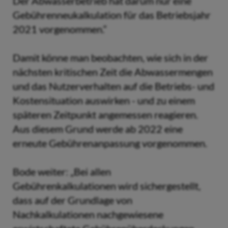
Der Abwasserbetrieb hat darum nur eine
Gebührenneukalkulation für das Betriebsjahr
2021 vorgenommen.“
Damit könne man beobachten, wie sich in der
nächsten kritischen Zeit die Abwassermengen
und das Nutzerverhalten auf die Betriebs- und
Kostensituation auswirken - und zu einem
späteren Zeitpunkt angemessen reagieren.
Aus diesem Grund werde ab 2022 eine
erneute Gebührenanpassung vorgenommen.
Bode weiter: „Bei allen
Gebührenkalkulationen wird sichergestellt,
dass auf der Grundlage von
Nachkalkulationen nachgewiesene