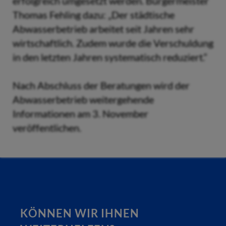
erfolgreich umgesetzt werden. Bürgermeister
Thomas Fehling dazu: „Der städtische
Abwasserbetrieb arbeitet seit Jahren sehr
wirtschaftlich. Zudem wurde die Verschuldung
in den letzten Jahren systematisch reduziert.“
Nach Abschluss der Beratungen wird der
Abwasserbetrieb weitergehende
Informationen am 3. November
veröffentlichen.
KÖNNEN WIR IHNEN