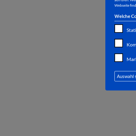
Webseite find
Welche Co
Stat
Kom
Mar
Auswahl 