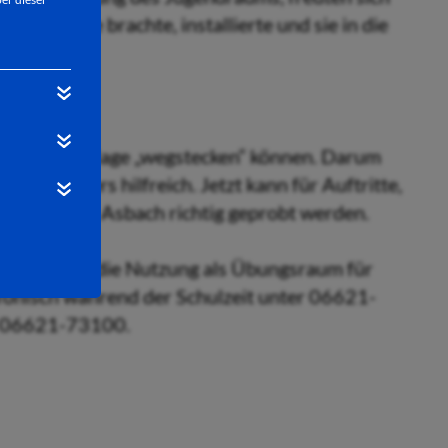
 die Anlage brachte, installierte und sie in die
 so eine Anlage „wegstecken“ können. Darum
z besonders hilfreich. Jetzt kann für Auftritte,
m Jugendraum Asbach richtig geprobt werden.
 auch über die Nutzung als Übungsraum für
efonisch während der Schulzeit unter 06621-
on 06621-73100.