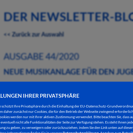
DER NEWSLETTER-BL
<< Zurück zur Auswahl
AUSGABE 44/2020
NEUE MUSIKANLAGE FÜR DEN JU
27.10.2020
LLUNGEN IHRER PRIVATSPHÄRE
Eine professionelle Gesangsanlage für den Jugend
e schützt Ihre Privatsphäre durch die Einhaltung der EU-Datenschutz-Grundverordn
Stadtjugendpflege im Fachbereich Generationen de
 daher zunächst nur Cookies, die für den Betrieb der Webseite zwingend erforderlich
ookies werden nur mit Ihrer aktiven Zustimmung verwendet. Bitte beachten Sie, dass au
eventuell nicht alle Funktionalitäten der Seite zur Verfügung stehen. Es steht Ihnen jede
Die Jugendlichen der Bands „Demondrug“ und „Gupp
ng zu geben, zu verweigern oder zurückzuziehen, indem Sie den Link unten auf dieser
Schulsozialarbeiterin an der KDS und zuständig fü
tere Informationen finden Sie in unserer
Datenschutzerklärung
. Angaben zum Betreib