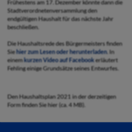
Frühestens am 17. Dezember könnte dann die
Stadtverordnetenversammlung den
endgültigen Haushalt für das nächste Jahr
beschließen.
Die Haushaltsrede des Bürgermeisters finden
Sie
hier zum Lesen oder herunterladen
. In
einem
kurzen Video auf Facebook
erläutert
Fehling einige Grundsätze seines Entwurfes.
Den Haushaltsplan 2021 in der derzeitigen
Form finden Sie hier (ca. 4 MB).