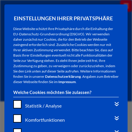
EINSTELLUNGEN IHRER PRIVATSPHÄRE
Diese Website schützt Ihre Privatsphäre durch die Einhaltung der
EU-Datenschutz-Grundverordnung (DSGVO). Wir verwenden
daher zunächst nur Cookies, die für den Betrieb der Webseite
zwingend erforderlich sind. Zusätzliche Cookies werden nur mit
Ihrer aktiven Zustimmung verwendet. Bitte beachten Sie, dass auf
Basis Ihrer Einstellungen eventuell nicht alle Funktionalitäten der
Seite zur Verfügung stehen. Es steht Ihnen jederzeit frei, Ihre
Zustimmung zu geben, zu verweigern oder zurückzuziehen, indem
Sie den Link unten auf dieser Seite aufrufen. Weitere Informationen
NEWSLETTER / CITY LETTER
finden Sie in unserer
Datenschutzerklärung
. Angaben zum Betreiber
dieser Webseite finden Sie im
Impressum
.
Welche Cookies möchten Sie zulassen?
Statistik / Analyse
START
Komfortfunktionen
BÜRGERSERVICE