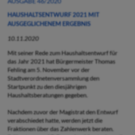
AUSGABE 46/2020
HAUSHALTSENTWURF 2021 MIT
AUSGEGLICHENEM ERGEBNIS
10.11.2020
Mit seiner Rede zum Haushaltsentwurf für
das Jahr 2021 hat Bürgermeister Thomas
Fehling am 5. November vor der
Stadtverordnetenversammlung den
Startpunkt zu den diesjährigen
Haushaltsberatungen gegeben.
Nachdem zuvor der Magistrat den Entwurf
verabschiedet hatte, werden jetzt die
Fraktionen über das Zahlenwerk beraten.