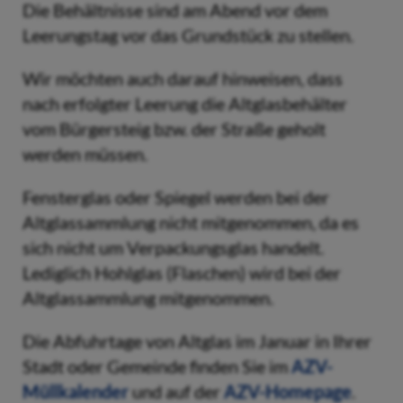
Die Behältnisse sind am Abend vor dem
Leerungstag vor das Grundstück zu stellen.
Wir möchten auch darauf hinweisen, dass
nach erfolgter Leerung die Altglasbehälter
vom Bürgersteig bzw. der Straße geholt
werden müssen.
Fensterglas oder Spiegel werden bei der
Altglassammlung nicht mitgenommen, da es
sich nicht um Verpackungsglas handelt.
Lediglich Hohlglas (Flaschen) wird bei der
Altglassammlung mitgenommen.
Die Abfuhrtage von Altglas im Januar in Ihrer
Stadt oder Gemeinde finden Sie im
AZV-
Müllkalender
und auf der
AZV-Homepage
.