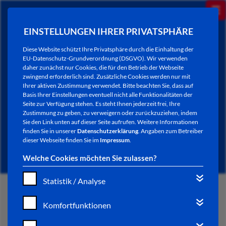
EINSTELLUNGEN IHRER PRIVATSPHÄRE
Diese Website schützt Ihre Privatsphäre durch die Einhaltung der
EU-Datenschutz-Grundverordnung (DSGVO). Wir verwenden
daher zunächst nur Cookies, die für den Betrieb der Webseite
zwingend erforderlich sind. Zusätzliche Cookies werden nur mit
Ihrer aktiven Zustimmung verwendet. Bitte beachten Sie, dass auf
Basis Ihrer Einstellungen eventuell nicht alle Funktionalitäten der
Seite zur Verfügung stehen. Es steht Ihnen jederzeit frei, Ihre
Zustimmung zu geben, zu verweigern oder zurückzuziehen, indem
Sie den Link unten auf dieser Seite aufrufen. Weitere Informationen
NEWSLETTER / CITY LETTER
finden Sie in unserer
Datenschutzerklärung
. Angaben zum Betreiber
dieser Webseite finden Sie im
Impressum
.
Welche Cookies möchten Sie zulassen?
Statistik / Analyse
START
Komfortfunktionen
BÜRGERSERVICE