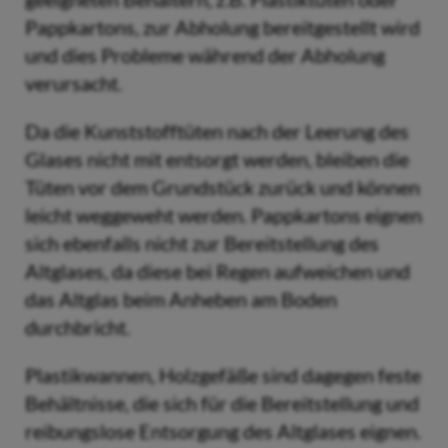
Pappkartons, zur Abholung bereitgestellt wird
und dies Probleme während der Abholung
verursacht.
Da die Kunststofftüten nach der Leerung des
Glases nicht mit entsorgt werden, bleiben die
Tüten vor dem Grundstück zurück und können
leicht weggeweht werden. Pappkartons eignen
sich ebenfalls nicht zur Bereitstellung des
Altglases, da diese bei Regen aufweichen und
das Altglas beim Anheben am Boden
durchbricht.
Plastikwannen, Holzgefäße sind dagegen feste
Behältnisse, die sich für die Bereitstellung und
reibungslose Entsorgung des Altglases eignen.