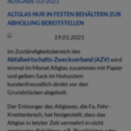
AUSGABE 03/2021
ALTGLAS NUR IN FESTEN BEHÄLTERN ZUR
ABHOLUNG BEREITSTELLEN
19.01.2021
Im Zuständigkeitsbereich des
Abfallwirtschafts-Zweckverband (AZV)
wird
einmal im Monat Altglas zusammen mit Papier
und gelben Sack im Holsystem
kundenfreundlich direkt vor den
Grundstücken abgeholt.
Der Entsorger des Altglases, die Fa. Fehr-
Knettenbrech, hat festgestellt, dass das
Altglas in letzter Zeit vermehrt in nicht
geeigneten Behältern, z.B. Plastiktüten oder