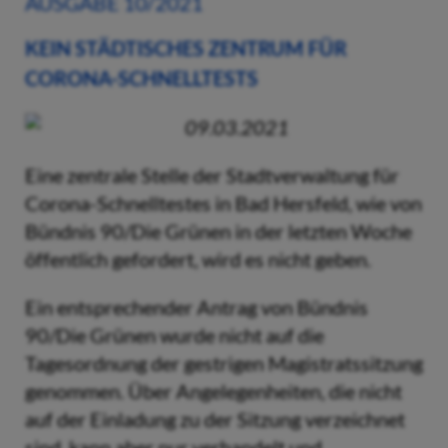
AUSGABE 10/2021
KEIN STÄDTISCHES ZENTRUM FÜR
CORONA-SCHNELLTESTS
09.03.2021
Eine zentrale Stelle der Stadtverwaltung für
Corona-Schnelltestes in Bad Hersfeld, wie von
Bündnis 90/Die Grünen in der letzten Woche
öffentlich gefordert, wird es nicht geben.
Ein entsprechender Antrag von Bündnis
90/Die Grünen wurde nicht auf die
Tagesordnung der gestrigen Magistratssitzung
genommen. Über Angelegenheiten, die nicht
auf der Einladung zu der Sitzung verzeichnet
sind, kann aber nur verhandelt und