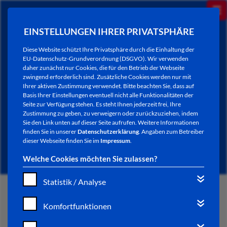
EINSTELLUNGEN IHRER PRIVATSPHÄRE
Diese Website schützt Ihre Privatsphäre durch die Einhaltung der
EU-Datenschutz-Grundverordnung (DSGVO). Wir verwenden
daher zunächst nur Cookies, die für den Betrieb der Webseite
zwingend erforderlich sind. Zusätzliche Cookies werden nur mit
Ihrer aktiven Zustimmung verwendet. Bitte beachten Sie, dass auf
Basis Ihrer Einstellungen eventuell nicht alle Funktionalitäten der
Seite zur Verfügung stehen. Es steht Ihnen jederzeit frei, Ihre
Zustimmung zu geben, zu verweigern oder zurückzuziehen, indem
Sie den Link unten auf dieser Seite aufrufen. Weitere Informationen
NEWSLETTER / CITY LETTER
finden Sie in unserer
Datenschutzerklärung
. Angaben zum Betreiber
dieser Webseite finden Sie im
Impressum
.
Welche Cookies möchten Sie zulassen?
Statistik / Analyse
START
Komfortfunktionen
BÜRGERSERVICE