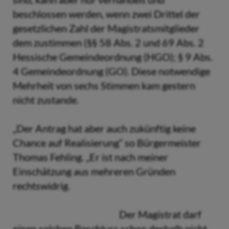
beschlossen werden, wenn zwei Drittel der
gesetzlichen Zahl der Magistratsmitglieder
dem zustimmen (§§ 58 Abs. 2 und 69 Abs. 2
Hessische Gemeindeordnung (HGO); § 9 Abs.
4 Gemeindeordnung (GO). Diese notwendige
Mehrheit von sechs Stimmen kam gestern
nicht zustande.
„Der Antrag hat aber auch zukünftig keine
Chance auf Realisierung“ so Bürgermeister
Thomas Fehling. „Er ist nach meiner
Einschätzung aus mehreren Gründen
rechtswidrig.
Der Magistrat darf
einen solchen Beschluss schon deshalb nicht