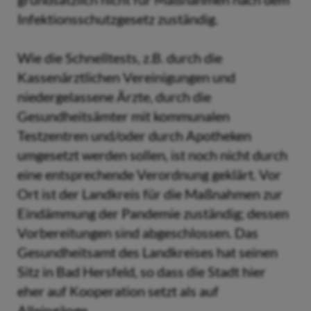
Infektionsschutzgesetz zuständig.
Wie die Schnelltests, z.B. durch die
Kassenärztlichen Vereinigungen und
niedergelassene Ärzte, durch die
Gesundheitsämter mit kommunalen
Testzentren und/oder durch Apotheken
umgesetzt werden sollen, ist noch nicht durch
eine entsprechende Verordnung geklärt. Vor
Ort ist der Landkreis für die Maßnahmen zur
Eindämmung der Pandemie zuständig; dessen
Vorbereitungen sind abgeschlossen. Das
Gesundheitsamt des Landkreises hat seinen
Sitz in Bad Hersfeld, so dass die Stadt hier
eher auf Kooperation setzt als auf
Alleingänge.