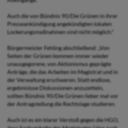
Auch die von Bündnis 90/Die Grünen in ihrer
Presseankündigung angekündigten lokalen
Lockerungsmaßnahmen sind nicht möglich."
Bürgermeister Fehling abschließend: „Von
Seiten der Grünen kommen immer wieder
unausgegorene, von Aktionismus geprägte
Anträge, die das Arbeiten im Magistrat und in
der Verwaltung erschweren. Statt endlose,
ergebnislose Diskussionen anzuzetteln,
sollten Bündnis 90/Die Grünen lieber mal vor
der Antragstellung die Rechtslage studieren.
Auch ist es ein klarer Verstoß gegen die HGO,
dass Sachverhalte des Magistrates (also auch