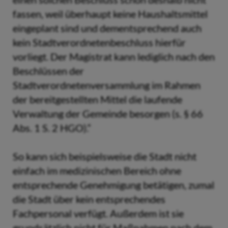
fassen, weil überhaupt keine Haushaltsmittel
eingeplant sind und dementsprechend auch
kein Stadtverordnetenbeschluss hierfür
vorliegt. Der Magistrat kann lediglich nach den
Beschlüssen der
Stadtverordnetenversammlung im Rahmen
der bereitgestellten Mittel die laufende
Verwaltung der Gemeinde besorgen (s. § 66
Abs. 1 S. 2 HGO).“
So kann sich beispielsweise die Stadt nicht
einfach im medizinischen Bereich ohne
entsprechende Genehmigung betätigen, zumal
die Stadt über kein entsprechendes
Fachpersonal verfügt. Außerdem ist sie
grundsätzlich nicht für Maßnahmen nach dem