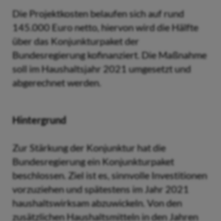
Die Projektkosten belaufen sich auf rund
145.000 Euro netto, hiervon wird die Hälfte
über das Konjunkturpaket der
Bundesregierung kofinanziert. Die Maßnahme
soll im Haushaltsjahr 2021 umgesetzt und
abgerechnet werden.
Hintergrund
Zur Stärkung der Konjunktur hat die
Bundesregierung ein Konjunkturpaket
beschlossen. Ziel ist es, sinnvolle Investitionen
vorzuziehen und spätestens im Jahr 2021
haushaltswirksam abzuwickeln. Von den
zusätzlichen Haushaltsmitteln in den Jahren