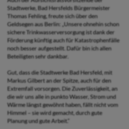
Stadtwerke, Bad Hersfelds Bürgermeister
Thomas Fehling, freute sich über den
Geldsegen aus Berlin: „Unsere ohnehin schon
sichere Trinkwasserversorgung ist dank der
Förderung künftig auch für Katastrophenfälle
noch besser aufgestellt. Dafür bin ich allen
Beteiligten sehr dankbar.
Gut, dass die Stadtwerke Bad Hersfeld, mit
Markus Gilbert an der Spitze, auch für den
Extremfall vorsorgen. Die Zuverlässigkeit, an
die wir uns alle in punkto Wasser, Strom und
Wärme längst gewöhnt haben, fällt nicht vom
Himmel – sie wird gemacht, durch gute
Planung und gute Arbeit.“