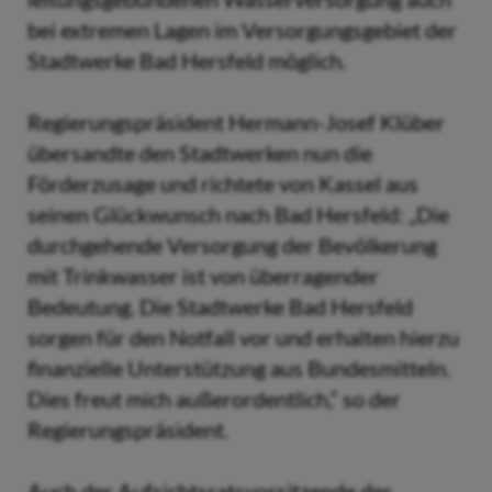
bei extremen Lagen im Versorgungsgebiet der
Stadtwerke Bad Hersfeld möglich.
Regierungspräsident Hermann-Josef Klüber
übersandte den Stadtwerken nun die
Förderzusage und richtete von Kassel aus
seinen Glückwunsch nach Bad Hersfeld: „Die
durchgehende Versorgung der Bevölkerung
mit Trinkwasser ist von überragender
Bedeutung. Die Stadtwerke Bad Hersfeld
sorgen für den Notfall vor und erhalten hierzu
finanzielle Unterstützung aus Bundesmitteln.
Dies freut mich außerordentlich,“ so der
Regierungspräsident.
Auch der Aufsichtsratsvorsitzende der