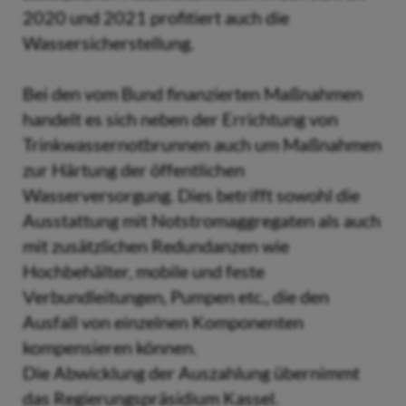
2020 und 2021 profitiert auch die
Wassersicherstellung.
Bei den vom Bund finanzierten Maßnahmen
handelt es sich neben der Errichtung von
Trinkwassernotbrunnen auch um Maßnahmen
zur Härtung der öffentlichen
Wasserversorgung. Dies betrifft sowohl die
Ausstattung mit Notstromaggregaten als auch
mit zusätzlichen Redundanzen wie
Hochbehälter, mobile und feste
Verbundleitungen, Pumpen etc., die den
Ausfall von einzelnen Komponenten
kompensieren können.
Die Abwicklung der Auszahlung übernimmt
das Regierungspräsidium Kassel.