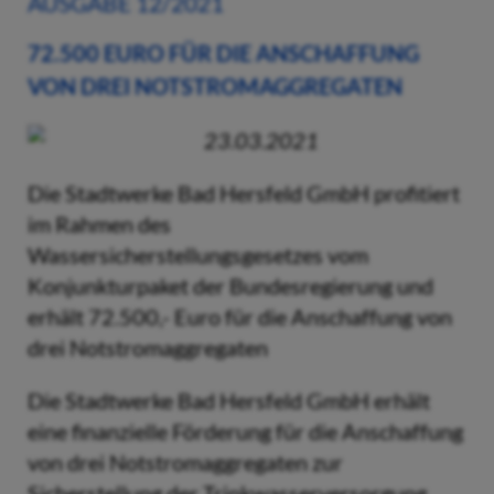
AUSGABE 12/2021
72.500 EURO FÜR DIE ANSCHAFFUNG
VON DREI NOTSTROMAGGREGATEN
23.03.2021
Die Stadtwerke Bad Hersfeld GmbH profitiert
im Rahmen des
Wassersicherstellungsgesetzes vom
Konjunkturpaket der Bundesregierung und
erhält 72.500,- Euro für die Anschaffung von
drei Notstromaggregaten
Die Stadtwerke Bad Hersfeld GmbH erhält
eine finanzielle Förderung für die Anschaffung
von drei Notstromaggregaten zur
Sicherstellung der Trinkwasserversorgung