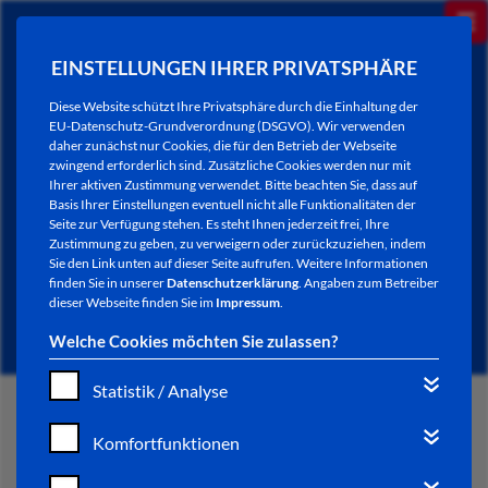
EINSTELLUNGEN IHRER PRIVATSPHÄRE
Diese Website schützt Ihre Privatsphäre durch die Einhaltung der
EU-Datenschutz-Grundverordnung (DSGVO). Wir verwenden
daher zunächst nur Cookies, die für den Betrieb der Webseite
zwingend erforderlich sind. Zusätzliche Cookies werden nur mit
Ihrer aktiven Zustimmung verwendet. Bitte beachten Sie, dass auf
Basis Ihrer Einstellungen eventuell nicht alle Funktionalitäten der
Seite zur Verfügung stehen. Es steht Ihnen jederzeit frei, Ihre
Zustimmung zu geben, zu verweigern oder zurückzuziehen, indem
Sie den Link unten auf dieser Seite aufrufen. Weitere Informationen
NEWSLETTER / CITY LETTER
finden Sie in unserer
Datenschutzerklärung
. Angaben zum Betreiber
dieser Webseite finden Sie im
Impressum
.
Welche Cookies möchten Sie zulassen?
Statistik / Analyse
START
Komfortfunktionen
BÜRGERSERVICE