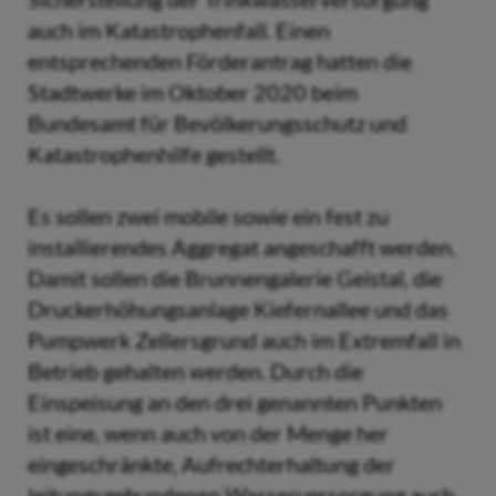
auch im Katastrophenfall. Einen
entsprechenden Förderantrag hatten die
Stadtwerke im Oktober 2020 beim
Bundesamt für Bevölkerungsschutz und
Katastrophenhilfe gestellt.
Es sollen zwei mobile sowie ein fest zu
installierendes Aggregat angeschafft werden.
Damit sollen die Brunnengalerie Geistal, die
Druckerhöhungsanlage Kiefernallee und das
Pumpwerk Zellersgrund auch im Extremfall in
Betrieb gehalten werden. Durch die
Einspeisung an den drei genannten Punkten
ist eine, wenn auch von der Menge her
eingeschränkte, Aufrechterhaltung der
leitungsgebundenen Wasserversorgung auch