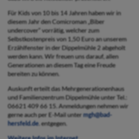
Für Kids von 10 bis 14 Jahren haben wir in
diesem Jahr den Comicroman „Biber
undercover“ vorrätig, welcher zum
Selbstkostenpreis von 1,50 Euro an unserem
Erzählfenster in der Dippelmühle 2 abgeholt
werden kann. Wir freuen uns darauf, allen
Generationen an diesem Tag eine Freude
bereiten zu können.
Auskunft erteilt das Mehrgenerationenhaus
und Familienzentrum Dippelmühle unter Tel.:
06621 409 66 15. Anmeldungen nehmen wir
gerne auch per E-Mail unter
mgh@bad-
hersfeld.de
. entgegen.
Weitere Infos im Internet