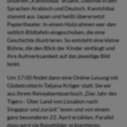
unserem „Kamishibai“ erzählt. Diesmal in den
Sprachen Arabisch und Deutsch. Kamishibai
stammt aus Japan und heißt überersetzt
Papiertheater. In einem Holzrahmen wer-den
seitlich Bildtafeln eingeschoben, die eine
Geschichte illustrieren. So entsteht eine kleine
Bühne, die den Blick der Kinder einfängt und
ihre Aufmerksamkeit auf das jeweilige Bild
lenkt.
Um 17:00 findet dann eine Online-Lesung mit
Globetrotterin Tatjana Kröger statt. Sie wir
aus Ihrem Reiseabenteuerbuch „Das Jahr des
Tigers– Über Land von Lissabon nach
Singapur und zurück“ lesen und von einem
ganz besonderen 22. April erzählen. Parallel
dazu wird sie Reisebilder präsentieren.