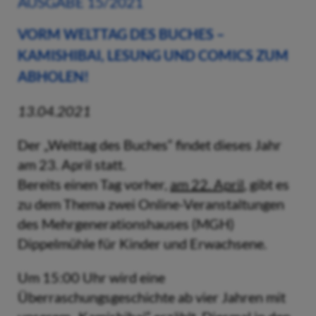
AUSGABE 15/2021
VORM WELTTAG DES BUCHES –
KAMISHIBAI, LESUNG UND COMICS ZUM
ABHOLEN!
13.04.2021
Der „Welttag des Buches“ findet dieses Jahr
am 23. April statt.
Bereits einen Tag vorher,
am 22. April
, gibt es
zu dem Thema zwei Online-Veranstaltungen
des Mehrgenerationshauses (MGH)
Dippelmühle für Kinder und Erwachsene.
Um 15:00 Uhr wird eine
Überraschungsgeschichte ab vier Jahren mit