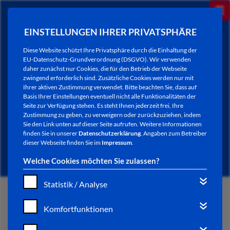
EINSTELLUNGEN IHRER PRIVATSPHÄRE
Diese Website schützt Ihre Privatsphäre durch die Einhaltung der
EU-Datenschutz-Grundverordnung (DSGVO). Wir verwenden
daher zunächst nur Cookies, die für den Betrieb der Webseite
zwingend erforderlich sind. Zusätzliche Cookies werden nur mit
Ihrer aktiven Zustimmung verwendet. Bitte beachten Sie, dass auf
Basis Ihrer Einstellungen eventuell nicht alle Funktionalitäten der
Seite zur Verfügung stehen. Es steht Ihnen jederzeit frei, Ihre
Zustimmung zu geben, zu verweigern oder zurückzuziehen, indem
Sie den Link unten auf dieser Seite aufrufen. Weitere Informationen
NEWSLETTER / CITY LETTER
finden Sie in unserer
Datenschutzerklärung
. Angaben zum Betreiber
dieser Webseite finden Sie im
Impressum
.
Welche Cookies möchten Sie zulassen?
Statistik / Analyse
START
Komfortfunktionen
BÜRGERSERVICE