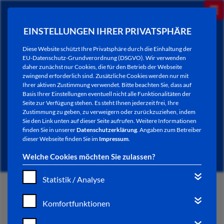
EINSTELLUNGEN IHRER PRIVATSPHÄRE
Diese Website schützt Ihre Privatsphäre durch die Einhaltung der
EU-Datenschutz-Grundverordnung (DSGVO). Wir verwenden
daher zunächst nur Cookies, die für den Betrieb der Webseite
zwingend erforderlich sind. Zusätzliche Cookies werden nur mit
Ihrer aktiven Zustimmung verwendet. Bitte beachten Sie, dass auf
Basis Ihrer Einstellungen eventuell nicht alle Funktionalitäten der
Seite zur Verfügung stehen. Es steht Ihnen jederzeit frei, Ihre
Zustimmung zu geben, zu verweigern oder zurückzuziehen, indem
Sie den Link unten auf dieser Seite aufrufen. Weitere Informationen
NEWSLETTER / CITY LETTER
finden Sie in unserer
Datenschutzerklärung
. Angaben zum Betreiber
dieser Webseite finden Sie im
Impressum
.
Welche Cookies möchten Sie zulassen?
Statistik / Analyse
START
Komfortfunktionen
BÜRGERSERVICE