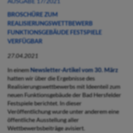
AUSGABE 17/2021
BROSCHÜRE ZUM
REALISIERUNGSWETTBEWERB
FUNKTIONSGEBÄUDE FESTSPIELE
VERFÜGBAR
27.04.2021
In einem
Newsletter-Artikel vom 30. März
hatten wir über die Ergebnisse des
Realisierungswettbewerbs mit Ideenteil zum
neuen Funktionsgebäude der Bad Hersfelder
Festspiele berichtet. In dieser
Veröffentlichung wurde unter anderem eine
öffentliche Ausstellung aller
Wettbewerbsbeiträge avisiert.