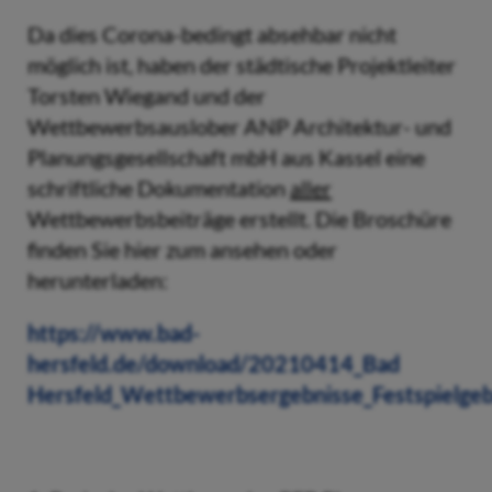
Da dies Corona-bedingt absehbar nicht
möglich ist, haben der städtische Projektleiter
Torsten Wiegand und der
Wettbewerbsauslober ANP Architektur- und
Planungsgesellschaft mbH aus Kassel eine
schriftliche Dokumentation
aller
Wettbewerbsbeiträge erstellt. Die Broschüre
finden Sie hier zum ansehen oder
herunterladen:
https://www.bad-
hersfeld.de/download/20210414_Bad
Hersfeld_Wettbewerbsergebnisse_Festspielge