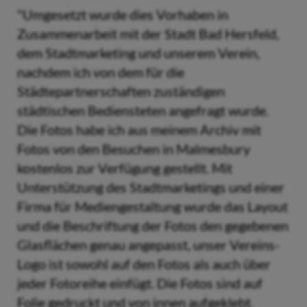
"Umgesetzt wurde dies Vorhaben in
Zusammenarbeit mit der Stadt Bad Hersfeld,
dem Stadtmarketing und unserem Verein,
nachdem ich von dem für die
Städtepartnerschaften zuständigen
städtischen Bediensteten angefragt wurde.
Die Fotos habe ich aus meinem Archiv mit
Fotos von den Besuchen in Malmesbury
kostenlos zur Verfügung gestellt. Mit
Unterstützung des Stadtmarketings und einer
Firma für Mediengestaltung wurde das Layout
und die Beschriftung der Fotos den gegebenen
Glasflächen genau angepasst, unser Vereins-
Logo ist sowohl auf den Fotos als auch über
jeder Fotoreihe einfügt. Die Fotos sind auf
Folie gedruckt und von innen aufgeklebt.