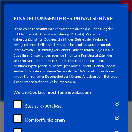
EINSTELLUNGEN IHRER PRIVATSPHÄRE
Diese Website schützt Ihre Privatsphäre durch die Einhaltung der
EU-Datenschutz-Grundverordnung (DSGVO). Wir verwenden
daher zunächst nur Cookies, die für den Betrieb der Webseite
zwingend erforderlich sind. Zusätzliche Cookies werden nur mit
Ihrer aktiven Zustimmung verwendet. Bitte beachten Sie, dass auf
Basis Ihrer Einstellungen eventuell nicht alle Funktionalitäten der
Seite zur Verfügung stehen. Es steht Ihnen jederzeit frei, Ihre
Zustimmung zu geben, zu verweigern oder zurückzuziehen, indem
Sie den Link unten auf dieser Seite aufrufen. Weitere Informationen
NEWSLETTER / CITY LETTER
finden Sie in unserer
Datenschutzerklärung
. Angaben zum Betreiber
dieser Webseite finden Sie im
Impressum
.
Welche Cookies möchten Sie zulassen?
Statistik / Analyse
START
Komfortfunktionen
BÜRGERSERVICE