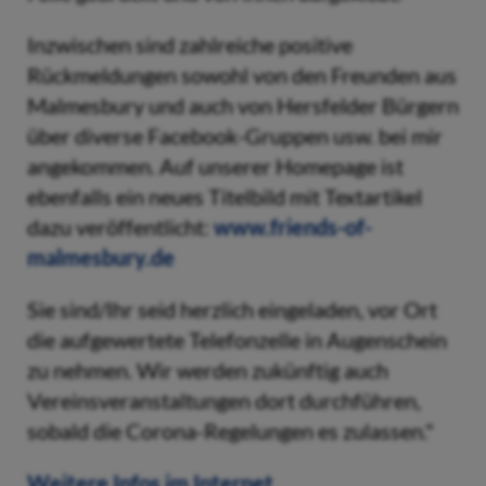
Inzwischen sind zahlreiche positive
Rückmeldungen sowohl von den Freunden aus
Malmesbury und auch von Hersfelder Bürgern
über diverse Facebook-Gruppen usw. bei mir
angekommen. Auf unserer Homepage ist
ebenfalls ein neues Titelbild mit Textartikel
dazu veröffentlicht:
www.friends-of-
malmesbury.de
Sie sind/Ihr seid herzlich eingeladen, vor Ort
die aufgewertete Telefonzelle in Augenschein
zu nehmen. Wir werden zukünftig auch
Vereinsveranstaltungen dort durchführen,
sobald die Corona-Regelungen es zulassen."
Weitere Infos im Internet