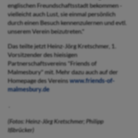
englischen Freundschaftsstadt bekommen -
vielleicht auch Lust, sie einmal persönlich
durch einen Besuch kennenzulernen und evtl.
unserem Verein beizutreten."
Das teilte jetzt Heinz-Jörg Kretschmer, 1.
Vorsitzender des hieisigen
Partnerschaftsvereins "Friends of
Malmesbury" mit. Mehr dazu auch auf der
Homepage des Vereins
www.friends-of-
malmesbury.de
(Fotos: Heinz-Jörg Kretschmer; Philipp
Ißbrücker)