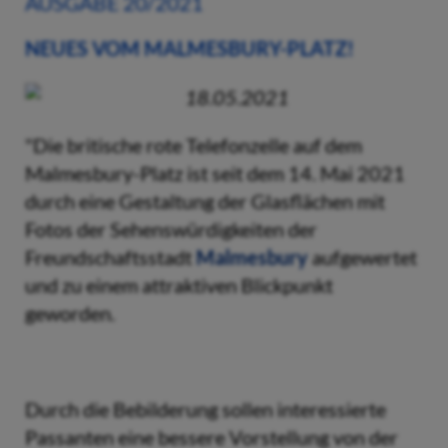
AUSGABE 20/2021
NEUES VOM MALMESBURY-PLATZ!
18.05.2021
"Die britische rote Telefonzelle auf dem
Malmesbury-Platz ist seit dem 14. Mai 2021
durch eine Gestaltung der Glasflächen mit
Fotos der Sehenswürdigkeiten der
Freundschaftsstadt
Malmesbury
aufgewertet
und zu einem attraktiven Blickpunkt
geworden.
Durch die Bebilderung sollen interessierte
Passanten eine bessere Vorstellung von der