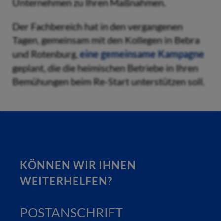
Unternehmen zu Ihren Maßnahmen.
Der Fachbereich hat in den vergangenen
Tagen, gemeinsam mit den Kollegen in Bebra
und Rotenburg,
eine gemeinsame Kampagne
geplant, die die heimischen Betriebe in Ihren
Bemühungen beim Re-Start unterstützen soll.
KÖNNEN WIR IHNEN
WEITERHELFEN?
POSTANSCHRIFT