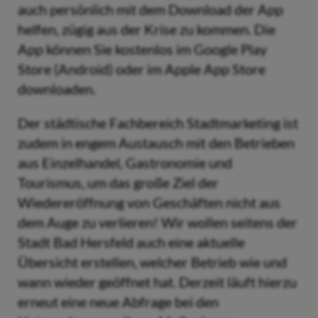
auch persönlich mit dem Download der App
helfen, zügig aus der Krise zu kommen. Die
App können Sie kostenlos im Google Play
Store (Android) oder im Apple App Store
downloaden.
Der städtische Fachbereich Stadtmarketing ist
zudem in engem Austausch mit den Betrieben
aus Einzelhandel, Gastronomie und
Tourismus, um das große Ziel der
Wiedereröffnung von Geschäften nicht aus
dem Auge zu verlieren! Wir wollen seitens der
Stadt Bad Hersfeld auch eine aktuelle
Übersicht erstellen, welcher Betrieb wie und
wann wieder geöffnet hat. Derzeit läuft hierzu
erneut eine neue Abfrage bei den