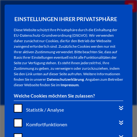
EINSTELLUNGEN IHRER PRIVATSPHÄRE
Diese Website schützt Ihre Privatsphäre durch die Einhaltung der
EU-Datenschutz-Grundverordnung (DSGVO). Wir verwenden
daher zunächst nur Cookies, die für den Betrieb der Webseite
zwingend erforderlich sind. Zusätzliche Cookies werden nur mit
Ihrer aktiven Zustimmung verwendet. Bitte beachten Sie, dass auf
Basis Ihrer Einstellungen eventuell nicht alle Funktionalitäten der
Seite zur Verfügung stehen. Es steht Ihnen jederzeit frei, Ihre
Zustimmung zu geben, zu verweigern oder zurückzuziehen, indem
Sie den Link unten auf dieser Seite aufrufen. Weitere Informationen
NEWSLETTER / CITY LETTER
finden Sie in unserer
Datenschutzerklärung
. Angaben zum Betreiber
dieser Webseite finden Sie im
Impressum
.
Welche Cookies möchten Sie zulassen?
Statistik / Analyse
START
Komfortfunktionen
BÜRGERSERVICE