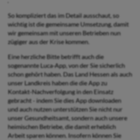
So kompliziert das im Detail ausschaut, so
wichtig ist die gemeinsame Umsetzung, damit
wir gemeinsam mit unseren Betrieben nun
zügiger aus der Krise kommen.
Eine herzliche Bitte betrifft auch die
sogenannte Luca-App, von der Sie sicherlich
schon gehört haben. Das Land Hessen als auch
unser Landkreis haben die die App zu
Kontakt-Nachverfolgung in den Einsatz
gebracht - indem Sie dies App downloaden
und auch nutzen unterstützen Sie nicht nur
unser Gesundheitsamt, sondern auch unsere
heimischen Betriebe, die damit erheblich
Arbeit sparen können. Insofern können Sie