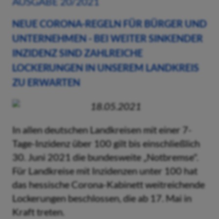
AUSGABE 20/2021
NEUE CORONA-REGELN FÜR BÜRGER UND
UNTERNEHMEN - BEI WEITER SINKENDER
INZIDENZ SIND ZAHLREICHE
LOCKERUNGEN IN UNSEREM LANDKREIS
ZU ERWARTEN
18.05.2021
In allen deutschen Landkreisen mit einer 7-
Tage-Inzidenz über 100 gilt bis einschließlich
30. Juni 2021 die bundesweite „Notbremse".
Für Landkreise mit Inzidenzen unter 100 hat
das hessische Corona-Kabinett weitreichende
Lockerungen beschlossen, die ab 17. Mai in
Kraft treten.