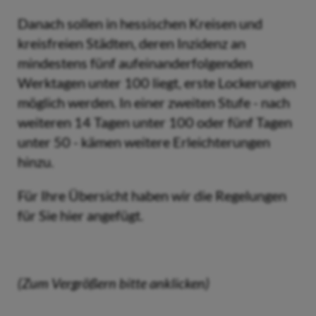
Danach sollen in hessischen Kreisen und
kreisfreien Städten, deren Inzidenz an
mindestens fünf aufeinanderfolgenden
Werktagen unter 100 liegt, erste Lockerungen
möglich werden. In einer zweiten Stufe - nach
weiteren 14 Tagen unter 100 oder fünf Tagen
unter 50 - kämen weitere Erleichterungen
hinzu.
Für Ihre Übersicht haben wir die Regelungen
für Sie hier angefügt.
(Zum Vergrößern bitte anklicken)