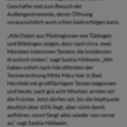
Geschäfte und zum Besuch der
Außengastronomie, deren Öffnung
voraussichtlich auch schon bald erfolgen kann.
„Alle Daten aus Pilotregionen wie Tübingen
und Böblingen zeigen, dass nach circa. zwei
Monaten intensiven Testens die Inzidenzen
drastisch sinken.“ sagt Saskia Hildwein, „Wir
haben sofort nach Inkrafttreten der
Testverordnung Mitte März hier in Bad
Hersfeld mit großflächigem Testen begonnen
und heute, nach gut acht Wochen, ernten wir
die Früchte. Jetzt dürfen wir, bis die Impfquote
deutlich über 60% liegt, aber nicht damit
aufhören, sonst fängt alles wieder von vorne
an,“ sagt Saskia Hildwein.