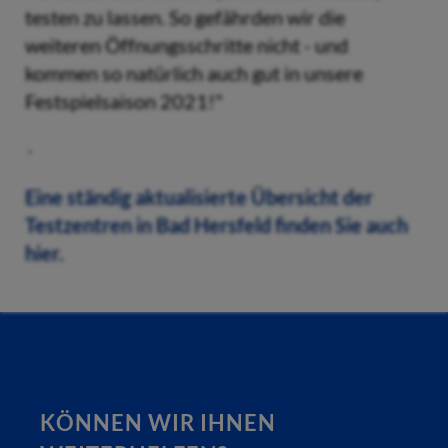
testen zu lassen. So gefährden wir die
weiteren Öffnungsschritte nicht - und
kommen so natürlich auch gut in unsere
Festspielsaison 2021!"
Eine ständig aktualisierte Übersicht der
Testzentren in Bad Hersfeld finden Sie auch
hier.
KÖNNEN WIR IHNEN