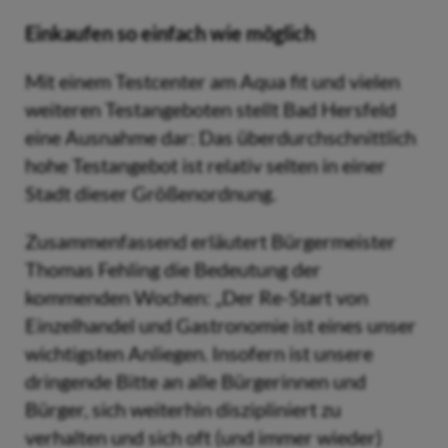
Einkaufen so einfach wie möglich
Mit einem Testcenter am Aqua fit und vielen
weiteren Testangeboten stellt Bad Hersfeld
eine Ausnahme dar: Das überdurchschnittlich
hohe Testangebot ist relativ selten in einer
Stadt dieser Größenordnung.
Zusammenfassend erläutert Bürgermeister
Thomas Fehling die Bedeutung der
kommenden Wochen: „Der Re-Start von
Einzelhandel und Gastronomie ist eines unser
wichtigsten Anliegen. Insofern ist unsere
dringende Bitte an alle Bürgerinnen und
Bürger, sich weiterhin diszipliniert zu
verhalten und sich oft (und immer wieder)