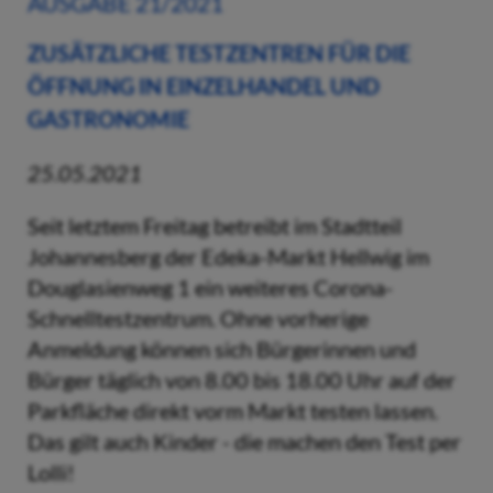
AUSGABE 21/2021
ZUSÄTZLICHE TESTZENTREN FÜR DIE
ÖFFNUNG IN EINZELHANDEL UND
GASTRONOMIE
25.05.2021
Seit letztem Freitag betreibt im Stadtteil
Johannesberg der Edeka-Markt Hellwig im
Douglasienweg 1 ein weiteres Corona-
Schnelltestzentrum. Ohne vorherige
Anmeldung können sich Bürgerinnen und
Bürger täglich von 8.00 bis 18.00 Uhr auf der
Parkfläche direkt vorm Markt testen lassen.
Das gilt auch Kinder - die machen den Test per
Lolli!