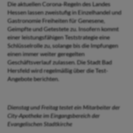
Die aktuellen Corona-Regeln des Landes
Hessen lassen zweistufig in Einzelhandel und
Gastronomie Freiheiten für Genesene,
Geimpfte und Getestete zu. Insofern kommt
einer leistungsfähigen Teststrategie eine
Schlüsselrolle zu, solange bis die Impfungen
einen immer weiter geregelten
Geschäftsverlauf zulassen. Die Stadt Bad
Hersfeld wird regelmäßig über die Test-
Angebote berichten.
Dienstag und Freitag testet ein Mitarbeiter der
City-Apotheke im Eingangsbereich der
Evangelischen Stadtkirche