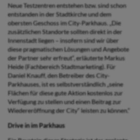
Neue Testzentren entstehen bzw. sind schon
entstanden in der Stadtkirche und dem
obersten Geschoss im City-Parkhaus. „Die
zusätzlichen Standorte sollten direkt in der
Innenstadt liegen – insofern sind wir über
diese pragmatischen Lösungen und Angebote
der Partner sehr erfreut“, erläuterte Markus
Heide (Fachbereich Stadtmarketing). Für
Daniel Knauff, den Betreiber des City-
Parkhauses, ist es selbstverständlich „seine
Flächen für diese gute Aktion kostenlos zur
Verfügung zu stellen und einen Beitrag zur
Wiedereröffnung der City“ leisten zu können.“
Drive in im Parkhaus