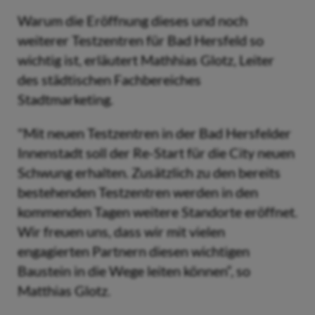
Warum die Eröffnung dieses und noch
weiterer Testzentren für Bad Hersfeld so
wichtig ist, erläutert Mathhias Glotz, Leiter
des städtischen Fachbereiches
Stadtmarketing.
"Mit neuen Testzentren in der Bad Hersfelder
Innenstadt soll der Re-Start für die City neuen
Schwung erhalten. Zusätzlich zu den bereits
bestehenden Testzentren werden in den
kommenden Tagen weitere Standorte eröffnet.
Wir freuen uns, dass wir mit vielen
engagierten Partnern diesen wichtigen
Baustein in die Wege leiten können“, so
Matthias Glotz.