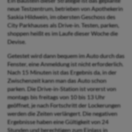
Ein Baustein dieser Strategie ist das geplante
neue Testzentrum, betrieben von Apothekerin
Saskia Hildwein, im obersten Geschoss des
City Parkhauses als Drive-in. Testen, parken,
shoppen heißt es im Laufe dieser Woche die
Devise.
Getestet wird dann bequem im Auto durch das
Fenster, eine Anmeldung ist nicht erforderlich.
Nach 15 Minuten ist das Ergebnis da, in der
Zwischenzeit kann man das Auto schon
parken. Die Drive-in-Station ist vorerst von
montags bis freitags von 10 bis 13 Uhr
geöffnet, je nach Fortschritt der Lockerungen
werden die Zeiten verlängert. Die negativen
Ergebnisse haben eine Gültigkeit von 24
Stunden und berechtigen zum Einlass in