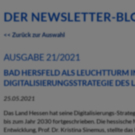
DER NEWSLETTER-BL
<< Zurück zur Auswahl
AUSGABE 21/2021
BAD HERSFELD ALS LEUCHTTURM I
DIGITALISIERUNGSSTRATEGIE DES
25.05.2021
Das Land Hessen hat seine Digitalisierungs-Strate
bis zum Jahr 2030 fortgeschrieben. Die hessische M
Entwicklung, Prof. Dr. Kristina Sinemus, stellte d