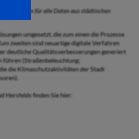
atenplattform für alle Daten aus städtischen
Lösungen umgesetzt, die zum einen die Prozesse
um zweiten sind neuartige digitale Verfahren
ger deutliche Qualitätsverbesserungen generiert
n führen (Straßenbeleuchtung;
ie die Klimaschutzaktivitäten der Stadt
soren).
d Hersfelds finden Sie hier: