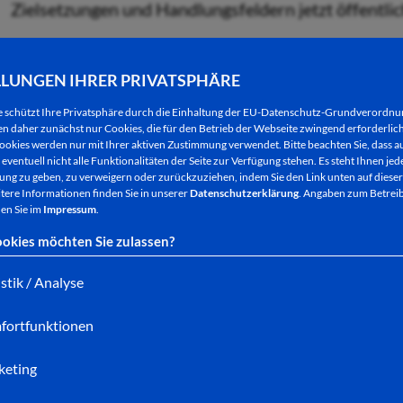
Zielsetzungen und Handlungsfeldern jetzt öffentlic
LLUNGEN IHRER PRIVATSPHÄRE
Weitere Informationen zur Initiative gibt es auf de
e schützt Ihre Privatsphäre durch die Einhaltung der EU-Datenschutz-Grundverordn
hessen.de/home
.
 daher zunächst nur Cookies, die für den Betrieb der Webseite zwingend erforderlich
ookies werden nur mit Ihrer aktiven Zustimmung verwendet. Bitte beachten Sie, dass au
eventuell nicht alle Funktionalitäten der Seite zur Verfügung stehen. Es steht Ihnen jede
Bedeutsam aus Bad Hersfelder Sicht: Im Kapitel „S
ng zu geben, zu verweigern oder zurückzuziehen, indem Sie den Link unten auf dieser
Digitalisierung vor Ort geht, wird neben Darmstadt
tere Informationen finden Sie in unserer
Datenschutzerklärung
. Angaben zum Betreib
en Sie im
Impressum
.
hessischen „Leuchttürme“ in Sachen Smart City gen
okies möchten Sie zulassen?
kleinere Kommunen“ liefert.
istik / Analyse
Bürgermeister Thomas Fehling dazu: „ Damit würdig
innovativer und bürgernaher Technologien nicht n
fortfunktionen
sein muss. Warum auch sollte Intelligenz vor dünn
keting