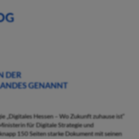
OG
N DER
 LANDES GENANNT
gie „Digitales Hessen – Wo Zukunft zuhause ist“
inisterin für Digitale Strategie und
as knapp 150 Seiten starke Dokument mit seinen