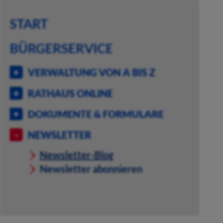
START
BÜRGERSERVICE
VERWALTUNG VON A BIS Z
RATHAUS ONLINE
DOKUMENTE & FORMULARE
NEWSLETTER
Newsletter-Blog
Newsletter abonnieren