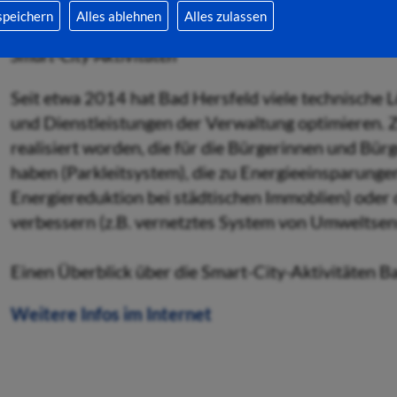
speichern
Alles ablehnen
Alles zulassen
Das Smart City Cockpit Bad Hersfeld - die zentrale D
Smart-City-Aktivitäten
Seit etwa 2014 hat Bad Hersfeld viele technische 
und Dienstleistungen der Verwaltung optimieren. Z
realisiert worden, die für die Bürgerinnen und Bür
haben (Parkleitsystem), die zu Energieeinsparunge
Energiereduktion bei städtischen Immoblien) oder d
verbessern (z.B. vernetztes System von Umweltsen
Einen Überblick über die Smart-City-Aktivitäten Ba
Weitere Infos im Internet