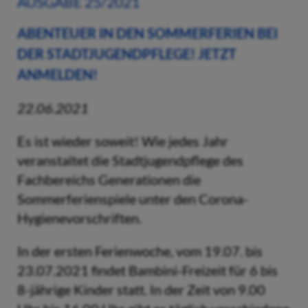
AUSGABE 25/2021
ABENTEUER IN DEN SOMMERFERIEN BEI
DER STADTJUGENDPFLEGE! JETZT
ANMELDEN!
22.06.2021
Es ist wieder soweit! Wie jedes Jahr
veranstaltet die Stadtjugendpflege des
Fachbereichs Generationen die
Sommerferienspiele unter den Corona-
Hygienevorschriften.
In der ersten Ferienwoche, vom 19.07. bis
23.07.2021 findet Bambini-Freizeit für 6 bis
8-jährige Kinder statt. In der Zeit von 9.00