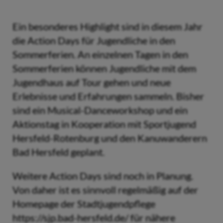
Ein besonderes Highlight sind in diesem Jahr
die Action Days für Jugendliche in den
Sommerferien. An einzelnen Tagen in den
Sommerferien können Jugendliche mit dem
Jugendhaus auf Tour gehen und neue
Erlebnisse und Erfahrungen sammeln. Bisher
sind ein Musical-Danceworkshop und ein
Aktionstag in Kooperation mit Sportjugend
Hersfeld-Rotenburg und den Kanuwanderern
Bad Hersfeld geplant.
Weitere Action Days sind noch in Planung.
Von daher ist es sinnvoll regelmäßig auf der
Homepage der Stadtjugendpflege
https://sjp.bad-hersfeld.de/ für nähere