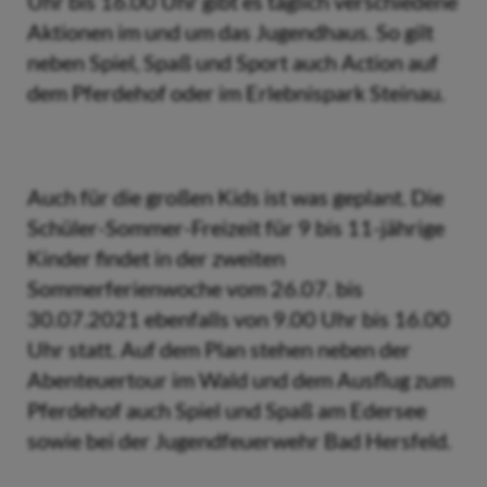
Uhr bis 16.00 Uhr gibt es täglich verschiedene
Aktionen im und um das Jugendhaus. So gilt
neben Spiel, Spaß und Sport auch Action auf
dem Pferdehof oder im Erlebnispark Steinau.
Auch für die großen Kids ist was geplant. Die
Schüler-Sommer-Freizeit für 9 bis 11-jährige
Kinder findet in der zweiten
Sommerferienwoche vom 26.07. bis
30.07.2021 ebenfalls von 9.00 Uhr bis 16.00
Uhr statt. Auf dem Plan stehen neben der
Abenteuertour im Wald und dem Ausflug zum
Pferdehof auch Spiel und Spaß am Edersee
sowie bei der Jugendfeuerwehr Bad Hersfeld.