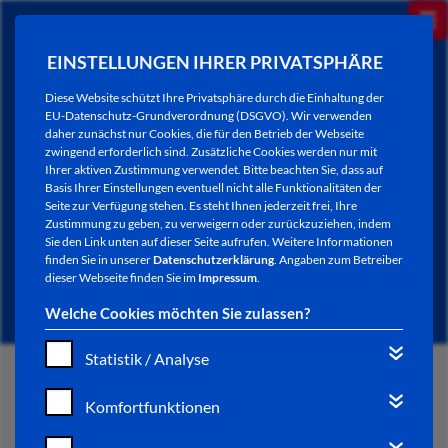
EINSTELLUNGEN IHRER PRIVATSPHÄRE
Diese Website schützt Ihre Privatsphäre durch die Einhaltung der
EU-Datenschutz-Grundverordnung (DSGVO). Wir verwenden
daher zunächst nur Cookies, die für den Betrieb der Webseite
zwingend erforderlich sind. Zusätzliche Cookies werden nur mit
Ihrer aktiven Zustimmung verwendet. Bitte beachten Sie, dass auf
Basis Ihrer Einstellungen eventuell nicht alle Funktionalitäten der
Seite zur Verfügung stehen. Es steht Ihnen jederzeit frei, Ihre
Zustimmung zu geben, zu verweigern oder zurückzuziehen, indem
Sie den Link unten auf dieser Seite aufrufen. Weitere Informationen
NEWSLETTER / CITY LETTER
finden Sie in unserer
Datenschutzerklärung
. Angaben zum Betreiber
dieser Webseite finden Sie im
Impressum
.
Welche Cookies möchten Sie zulassen?
Statistik / Analyse
START
Komfortfunktionen
BÜRGERSERVICE