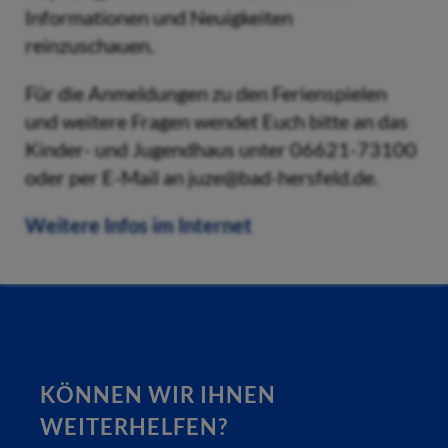
Informationen und Neuigkeiten
reinzuschauen.
Für die Anmeldungen zu den Ferienspielen
und weitere Fragen wendet Euch bitte an das
Kinder- und Jugendhaus unter 06621-73100
oder per E-Mail an juze@bad-hersfeld.de.
Weitere Infos im Internet
KÖNNEN WIR IHNEN
WEITERHELFEN?