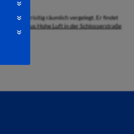
wurde kurzfrisitig räumlich vergelegt. Er findet
im Bürgerhaus Hohe Luft in der Schlosserstraße