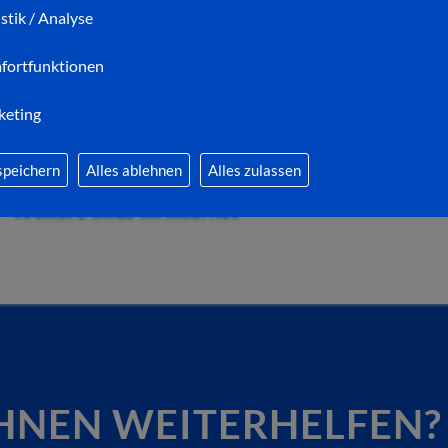
Radverkehrs.
istik / Analyse
Ein Hinweis für alle Interessierten: Der Ausschuss 
fortfunktionen
nicht wie ursprünglich geplant in Heenes, sondern
30
statt! Sie sind herzlich eingeladen.
keting
speichern
Alles ablehnen
Alles zulassen
Weitere Infos im Internet
HNEN WEITERHELFEN?