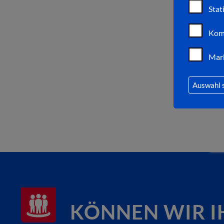
Stat
Kom
Mar
Auswahl 
KÖNNEN WIR I