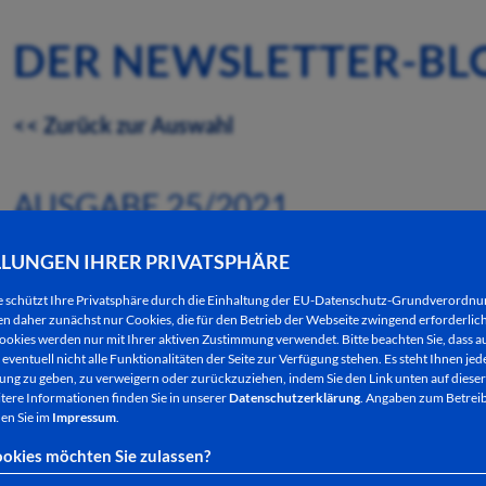
DER NEWSLETTER-BL
<< Zurück zur Auswahl
AUSGABE 25/2021
AUSSCHUSS FÜR STADTPLANUNG, U
LLUNGEN IHRER PRIVATSPHÄRE
VERLEGT INS BÜRGERHAUS HOHE 
e schützt Ihre Privatsphäre durch die Einhaltung der EU-Datenschutz-Grundverordn
 daher zunächst nur Cookies, die für den Betrieb der Webseite zwingend erforderlich
ookies werden nur mit Ihrer aktiven Zustimmung verwendet. Bitte beachten Sie, dass au
22.06.2021
eventuell nicht alle Funktionalitäten der Seite zur Verfügung stehen. Es steht Ihnen jede
ng zu geben, zu verweigern oder zurückzuziehen, indem Sie den Link unten auf dieser
tere Informationen finden Sie in unserer
Datenschutzerklärung
. Angaben zum Betreib
Im Ausschuss für Stadtplanung, Umwelt und Klima
en Sie im
Impressum
.
interessante Projekte der Stadt erläutert. Etwa di
okies möchten Sie zulassen?
innovatives Projekt zur Straßenbeleuchtung
sowie