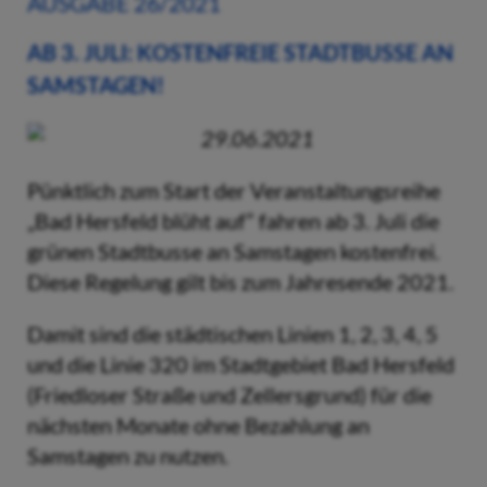
AUSGABE 26/2021
AB 3. JULI: KOSTENFREIE STADTBUSSE AN
SAMSTAGEN!
29.06.2021
Pünktlich zum Start der Veranstaltungsreihe
„Bad Hersfeld blüht auf“ fahren ab 3. Juli die
grünen Stadtbusse an Samstagen kostenfrei.
Diese Regelung gilt bis zum Jahresende 2021.
Damit sind die städtischen Linien 1, 2, 3, 4, 5
und die Linie 320 im Stadtgebiet Bad Hersfeld
(Friedloser Straße und Zellersgrund) für die
nächsten Monate ohne Bezahlung an
Samstagen zu nutzen.