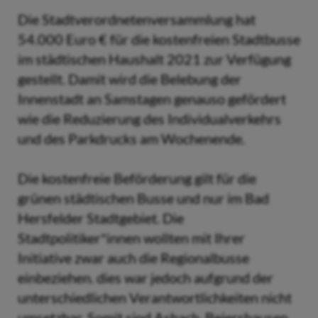
Die Stadtverordnetenversammlung hat
54.000 Euro € für die kostenfreien Stadtbusse
im städtischen Haushalt 2021 zur Verfügung
gestellt. Damit wird die Belebung der
Innenstadt an Samstagen genauso gefördert
wie die Reduzierung des Individualverkehrs
und des Parkdrucks am Wochenende.
Die kostenfreie Beförderung gilt für die
grünen städtischen Busse und nur im Bad
Hersfelder Stadtgebiet. Die
Stadtpolitiker*innen wollten mit Ihrer
Initiative zwar auch die Regionalbusse
einbeziehen. dies war jedoch aufgrund der
unterschiedlichen Verantwortlichkeiten nicht
umsetzbar. Somit sind Asbach, Beiershausen