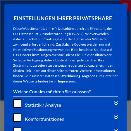
EINSTELLUNGEN IHRER PRIVATSPHÄRE
Diese Website schützt Ihre Privatsphäre durch die Einhaltung der
EU-Datenschutz-Grundverordnung (DSGVO). Wir verwenden
daher zunächst nur Cookies, die für den Betrieb der Webseite
zwingend erforderlich sind. Zusätzliche Cookies werden nur mit
Ihrer aktiven Zustimmung verwendet. Bitte beachten Sie, dass auf
Basis Ihrer Einstellungen eventuell nicht alle Funktionalitäten der
Seite zur Verfügung stehen. Es steht Ihnen jederzeit frei, Ihre
Zustimmung zu geben, zu verweigern oder zurückzuziehen, indem
Sie den Link unten auf dieser Seite aufrufen. Weitere Informationen
NEWSLETTER / CITY LETTER
finden Sie in unserer
Datenschutzerklärung
. Angaben zum Betreiber
dieser Webseite finden Sie im
Impressum
.
Welche Cookies möchten Sie zulassen?
Statistik / Analyse
START
Komfortfunktionen
BÜRGERSERVICE