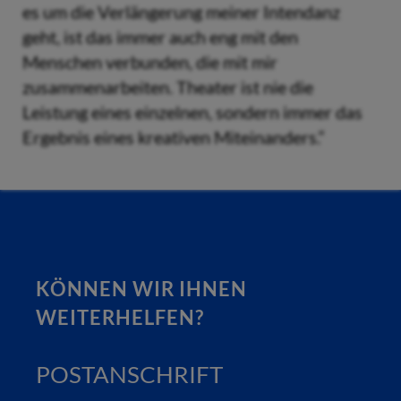
es um die Verlängerung meiner Intendanz
geht, ist das immer auch eng mit den
Menschen verbunden, die mit mir
zusammenarbeiten. Theater ist nie die
Leistung eines einzelnen, sondern immer das
Ergebnis eines kreativen Miteinanders.“
KÖNNEN WIR IHNEN
WEITERHELFEN?
POSTANSCHRIFT