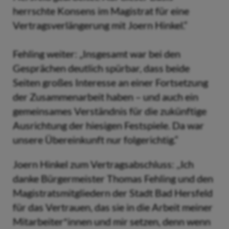
herrschte Konsens im Magistrat für eine
Vertragsverlängerung mit Joern Hinkel.“
Fehling weiter: „Insgesamt war bei den
Gesprächen deutlich spürbar, dass beide
Seiten großes Interesse an einer Fortsetzung
der Zusammenarbeit haben – und auch ein
gemeinsames Verständnis für die zukünftige
Ausrichtung der hiesigen Festspiele. Da war
unsere Übereinkunft nur folgerichtig.“
Joern Hinkel zum Vertragsabschluss: ,,Ich
danke Bürgermeister Thomas Fehling und den
Magistratsmitgliedern der Stadt Bad Hersfeld
für das Vertrauen, das sie in die Arbeit meiner
Mitarbeiter*innen und mir setzen, denn wenn