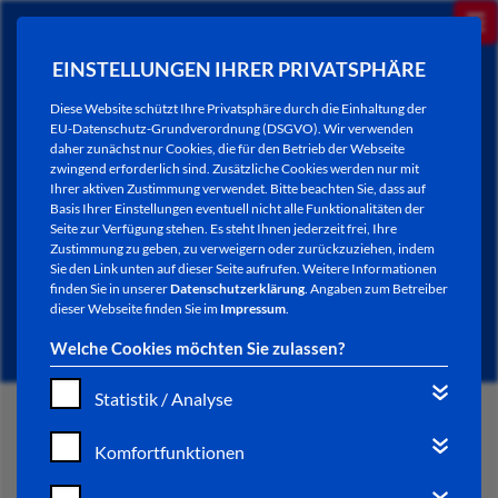
EINSTELLUNGEN IHRER PRIVATSPHÄRE
Diese Website schützt Ihre Privatsphäre durch die Einhaltung der
EU-Datenschutz-Grundverordnung (DSGVO). Wir verwenden
daher zunächst nur Cookies, die für den Betrieb der Webseite
zwingend erforderlich sind. Zusätzliche Cookies werden nur mit
Ihrer aktiven Zustimmung verwendet. Bitte beachten Sie, dass auf
Basis Ihrer Einstellungen eventuell nicht alle Funktionalitäten der
Seite zur Verfügung stehen. Es steht Ihnen jederzeit frei, Ihre
Zustimmung zu geben, zu verweigern oder zurückzuziehen, indem
Sie den Link unten auf dieser Seite aufrufen. Weitere Informationen
NEWSLETTER / CITY LETTER
finden Sie in unserer
Datenschutzerklärung
. Angaben zum Betreiber
dieser Webseite finden Sie im
Impressum
.
Welche Cookies möchten Sie zulassen?
Statistik / Analyse
START
Komfortfunktionen
BÜRGERSERVICE