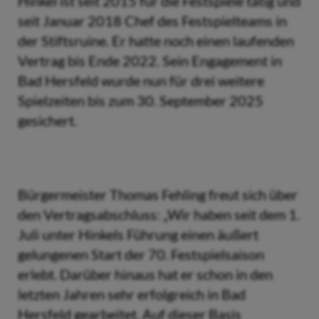
Hinkel ist seit 2015 für die Festspiele tätig und
seit Januar 2018 Chef des Festspielteams in
der Stiftsruine. Er hatte noch einen laufenden
Vertrag bis Ende 2022. Sein Engagement in
Bad Hersfeld wurde nun für drei weitere
Spielzeiten bis zum 30. September 2025
gesichert.
Bürgermeister Thomas Fehling freut sich über
den Vertragsabschluss: „Wir haben seit dem 1.
Juli unter Hinkels Führung einen äußert
gelungenen Start der 70. Festspielsaison
erlebt. Darüber hinaus hat er schon in den
letzten Jahren sehr erfolgreich in Bad
Hersfeld gearbeitet. Auf dieser Basis