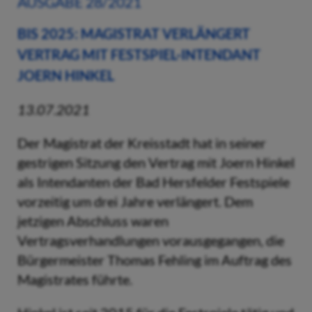
AUSGABE 28/2021
BIS 2025: MAGISTRAT VERLÄNGERT
VERTRAG MIT FESTSPIEL-INTENDANT
JOERN HINKEL
13.07.2021
Der Magistrat der Kreisstadt hat in seiner
gestrigen Sitzung den Vertrag mit Joern Hinkel
als Intendanten der Bad Hersfelder Festspiele
vorzeitig um drei Jahre verlängert. Dem
jetzigen Abschluss waren
Vertragsverhandlungen vorausgegangen, die
Bürgermeister Thomas Fehling im Auftrag des
Magistrates führte.