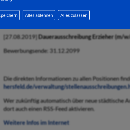
[12.08.2021]
Stellenausschreibung Volljurist (m/
Bewerbungsende: 01.10.2021
speichern
Alles ablehnen
Alles zulassen
[27.08.2019]
Dauerausschreibung Erzieher (m/w/d
Bewerbungsende: 31.12.2099
Die direkten Informationen zu allen Positionen find
hersfeld.de/verwaltung/stellenausschreibungen.
Wer zukünftig automatisch über neue städtische A
dort auch einen RSS-Feed aktivieren.
Weitere Infos im Internet