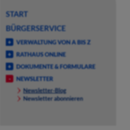
START
BÜRGERSERVICE
VERWALTUNG VON A BIS Z
RATHAUS ONLINE
DOKUMENTE & FORMULARE
NEWSLETTER
Newsletter-Blog
Newsletter abonnieren