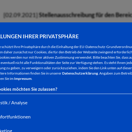
[02.09.2021]
Stellenausschreibung für den Berei
Bewerbungsende: 30.09.2021
LLUNGEN IHRER PRIVATSPHÄRE
e schützt Ihre Privatsphäre durch die Einhaltung der EU-Datenschutz-Grundverordn
[02.09.2021]
Fachbereichsleitung für den Fachbe
 daher zunächst nur Cookies, die für den Betrieb der Webseite zwingend erforderlich
ookies werden nur mit Ihrer aktiven Zustimmung verwendet. Bitte beachten Sie, dass au
eventuell nicht alle Funktionalitäten der Seite zur Verfügung stehen. Es steht Ihnen jede
Bewerbungsende: 26.09.2021
ng zu geben, zu verweigern oder zurückzuziehen, indem Sie den Link unten auf dieser
tere Informationen finden Sie in unserer
Datenschutzerklärung
. Angaben zum Betreib
en Sie im
Impressum
.
[25.08.2021]
Stellenausschreibung 3 Praktikant
okies möchten Sie zulassen?
2022
istik / Analyse
Bewerbungsende: 20.10.2021
fortfunktionen
keting