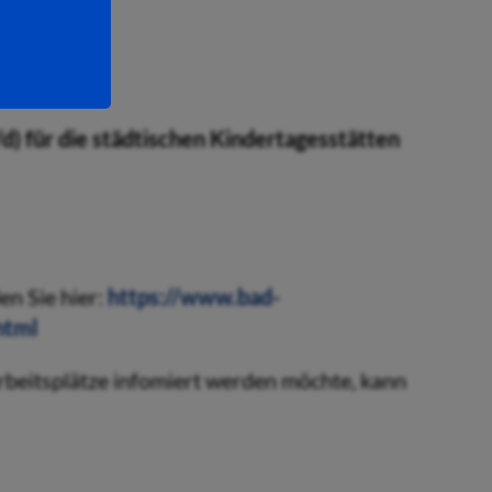
w/d)
) für die städtischen Kindertagesstätten
en Sie hier:
https://www.bad-
html
rbeitsplätze infomiert werden möchte, kann