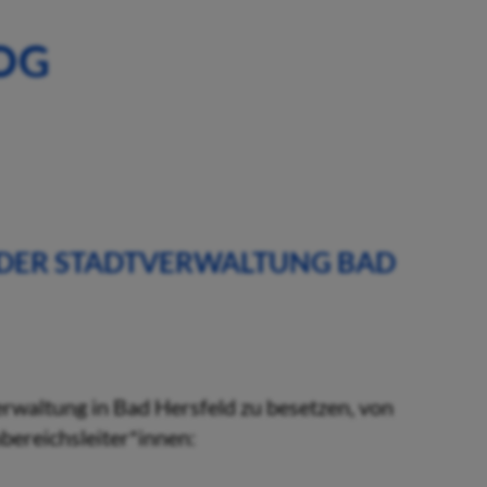
OG
 DER STADTVERWALTUNG BAD
verwaltung in Bad Hersfeld zu besetzen, von
bereichsleiter*innen: