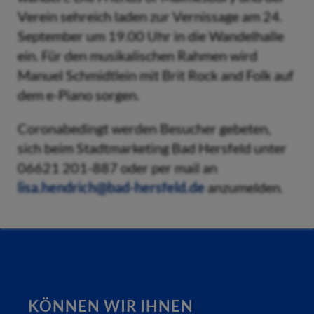
Verein sehreich laden zur Vernissage am 24.
September um 19.00 Uhr in die Wandelhalle
ein. Für den musikalischen Rahmen wird
Manuel Schmidtlein mit Brit Rock and Folk auf
dem e-Piano sorgen.
Coronabedingt werden Besucher gebeten,
sich beim Stadtmarketing Bad Hersfeld unter
06621 201-887 oder per mail an
lisa.hendrich@bad-hersfeld.de
anzumelden.
KÖNNEN WIR IHNEN