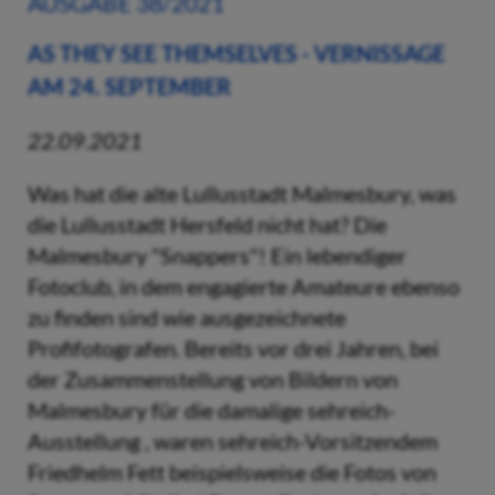
AUSGABE 38/2021
AS THEY SEE THEMSELVES - VERNISSAGE
AM 24. SEPTEMBER
22.09.2021
Was hat die alte Lullusstadt Malmesbury, was
die Lullusstadt Hersfeld nicht hat? Die
Malmesbury "Snappers"! Ein lebendiger
Fotoclub, in dem engagierte Amateure ebenso
zu finden sind wie ausgezeichnete
Profifotografen. Bereits vor drei Jahren, bei
der Zusammenstellung von Bildern von
Malmesbury für die damalige sehreich-
Ausstellung , waren sehreich-Vorsitzendem
Friedhelm Fett beispielsweise die Fotos von