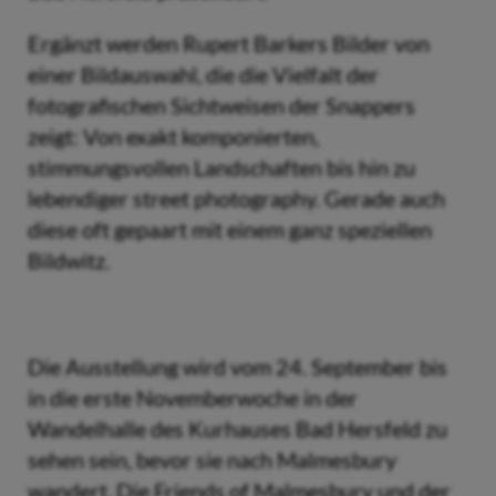
Ergänzt werden Rupert Barkers Bilder von
einer Bildauswahl, die die Vielfalt der
fotografischen Sichtweisen der Snappers
zeigt: Von exakt komponierten,
stimmungsvollen Landschaften bis hin zu
lebendiger street photography. Gerade auch
diese oft gepaart mit einem ganz speziellen
Bildwitz.
Die Ausstellung wird vom 24. September bis
in die erste Novemberwoche in der
Wandelhalle des Kurhauses Bad Hersfeld zu
sehen sein, bevor sie nach Malmesbury
wandert. Die Friends of Malmesbury und der