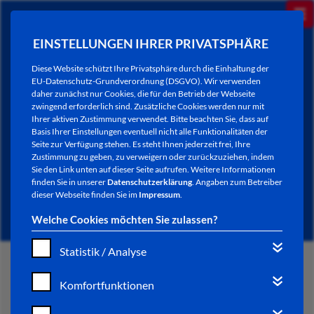
EINSTELLUNGEN IHRER PRIVATSPHÄRE
Diese Website schützt Ihre Privatsphäre durch die Einhaltung der
EU-Datenschutz-Grundverordnung (DSGVO). Wir verwenden
daher zunächst nur Cookies, die für den Betrieb der Webseite
zwingend erforderlich sind. Zusätzliche Cookies werden nur mit
Ihrer aktiven Zustimmung verwendet. Bitte beachten Sie, dass auf
Basis Ihrer Einstellungen eventuell nicht alle Funktionalitäten der
Seite zur Verfügung stehen. Es steht Ihnen jederzeit frei, Ihre
Zustimmung zu geben, zu verweigern oder zurückzuziehen, indem
Sie den Link unten auf dieser Seite aufrufen. Weitere Informationen
NEWSLETTER / CITY LETTER
finden Sie in unserer
Datenschutzerklärung
. Angaben zum Betreiber
dieser Webseite finden Sie im
Impressum
.
Welche Cookies möchten Sie zulassen?
Statistik / Analyse
START
Komfortfunktionen
BÜRGERSERVICE