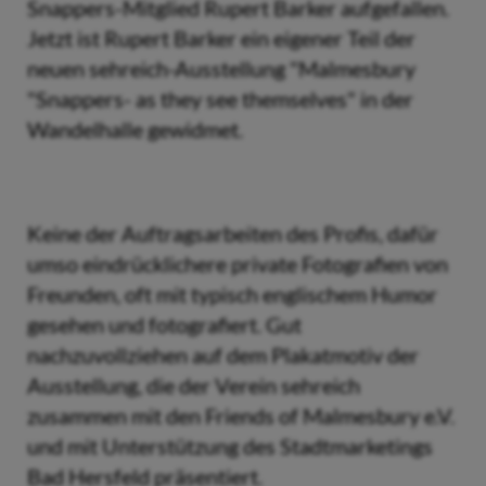
Snappers-Mitglied Rupert Barker aufgefallen.
Jetzt ist Rupert Barker ein eigener Teil der
neuen sehreich-Ausstellung "Malmesbury
"Snappers- as they see themselves" in der
Wandelhalle gewidmet.
Keine der Auftragsarbeiten des Profis, dafür
umso eindrücklichere private Fotografien von
Freunden, oft mit typisch englischem Humor
gesehen und fotografiert. Gut
nachzuvollziehen auf dem Plakatmotiv der
Ausstellung, die der Verein sehreich
zusammen mit den Friends of Malmesbury e.V.
und mit Unterstützung des Stadtmarketings
Bad Hersfeld präsentiert.