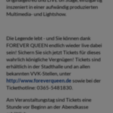
inszeniert in einer aufwändig produzierten
Multimedia- und Lightshow.
Die Legende lebt - und Sie können dank
FOREVER QUEEN endlich wieder live dabei
sein! Sichern Sie sich jetzt Tickets für dieses
wahrlich königliche Vergnügen! Tickets sind
erhältlich in der Stadthalle und an allen
bekannten VVK-Stellen, unter
http://www.foreverqueen.de
sowie bei der
Tickethotline: 0365-5481830.
Am Veranstaltungstag sind Tickets eine
Stunde vor Beginn an der Abendkasse