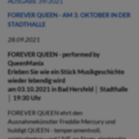
AUSGABE 39/2021
FOREVER QUEEN - AM 3. OKTOBER IN DER
STADTHALLE
28.09.2021
FOREVER QUEEN - performed by
QueenMania
Erleben Sie wie ein Stück Musikgeschichte
wieder lebendig wird
am 03.10.2021 in Bad Hersfeld │ Stadthalle
│ 19:30 Uhr
FOREVER QUEEN ehrt den
Ausnahmekünstler Freddie Mercury und
huldigt QUEEN - temperamentvoll,
originalgetreu und LIVE on Stage, einzigartig