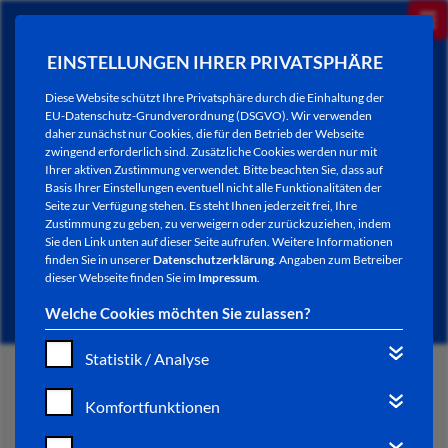
EINSTELLUNGEN IHRER PRIVATSPHÄRE
Diese Website schützt Ihre Privatsphäre durch die Einhaltung der
EU-Datenschutz-Grundverordnung (DSGVO). Wir verwenden
daher zunächst nur Cookies, die für den Betrieb der Webseite
zwingend erforderlich sind. Zusätzliche Cookies werden nur mit
Ihrer aktiven Zustimmung verwendet. Bitte beachten Sie, dass auf
Basis Ihrer Einstellungen eventuell nicht alle Funktionalitäten der
Seite zur Verfügung stehen. Es steht Ihnen jederzeit frei, Ihre
Zustimmung zu geben, zu verweigern oder zurückzuziehen, indem
Sie den Link unten auf dieser Seite aufrufen. Weitere Informationen
NEWSLETTER / CITY LETTER
finden Sie in unserer
Datenschutzerklärung
. Angaben zum Betreiber
dieser Webseite finden Sie im
Impressum
.
Welche Cookies möchten Sie zulassen?
Statistik / Analyse
START
Komfortfunktionen
BÜRGERSERVICE