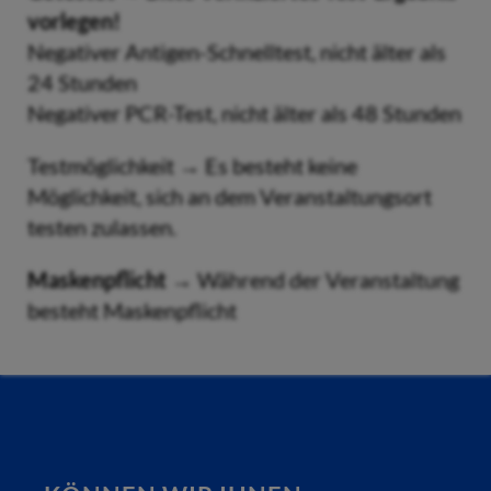
vorlegen!
Negativer Antigen-Schnelltest, nicht älter als
24 Stunden
Negativer PCR-Test, nicht älter als 48 Stunden
Testmöglichkeit → Es besteht keine
Möglichkeit, sich an dem Veranstaltungsort
testen zulassen.
Maskenpflicht
→ Während der Veranstaltung
besteht Maskenpflicht