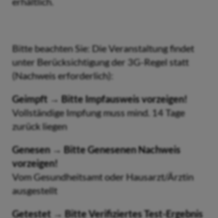
erhältlich.
Bitte beachten Sie: Die Veranstaltung findet
unter Berücksichtigung der 3G-Regel statt
(Nachweis erforderlich):
Geimpft → Bitte Impfausweis vorzeigen!
Vollständige Impfung muss mind. 14 Tage
zurück liegen
Genesen → Bitte Genesenen Nachweis
vorzeigen!
Vom Gesundheitsamt oder Hausarzt/Ärztin
ausgestellt
Getestet → Bitte Verifiziertes Test-Ergebnis