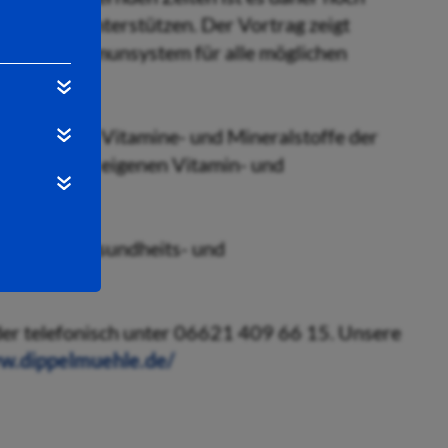
system zu unterstützen. Der Vortrag zeigt
, um das Immunsystem für alle möglichen
ch wichtige Vitamine- und Mineralstoffe der
llt, um den eigenen Vitamin- und
.
heitliche Gesundheits- und
agen.
er telefonisch unter 06621 409 66 15. Unsere
w.dippelmuehle.de/