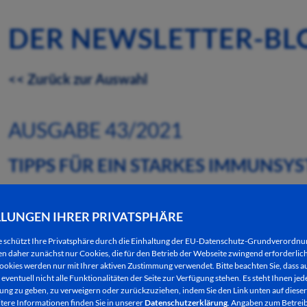
DER NEWSLETTER-BL
<< Zurück zur Auswahl
AUSGABE 43/2021
TIPPS FÜR EIN STARKES IMMUNSY
26.10.2021
LLUNGEN IHRER PRIVATSPHÄRE
Das Mehrgenerationenhaus Dippelmühle, Dippelstra
e schützt Ihre Privatsphäre durch die Einhaltung der EU-Datenschutz-Grundverordn
Uhr zu „Tipps für ein starkes Immunsystem“ ein.
 daher zunächst nur Cookies, die für den Betrieb der Webseite zwingend erforderlich
ookies werden nur mit Ihrer aktiven Zustimmung verwendet. Bitte beachten Sie, dass au
eventuell nicht alle Funktionalitäten der Seite zur Verfügung stehen. Es steht Ihnen jede
Ein gut arbeitendes Immunsystem ist wichtig und
ng zu geben, zu verweigern oder zurückzuziehen, indem Sie den Link unten auf dieser
Wohlbefinden. In diesen aufreibenden und gesundhe
tere Informationen finden Sie in unserer
Datenschutzerklärung
. Angaben zum Betreib