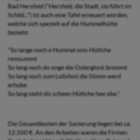
Bad Hersfeld ("Hersfeld, die Stadt, sie führt im
Schild...") ist auch eine Tafel erneuert worden,
welche sich speziell auf die Hummelhütte
bezieht:
"So lange noch e Hummel ems Hüttche
remsummt
So lang noch do onge die Osterglock brommt
So lang noch zum Lollsfest die Stimm werd
erhobe
So lang steht dis scheen Hüttche hee obe."
Die Gesamtkosten der Sanierung liegen bei ca.
12.500 €. An den Arbeiten waren die Firmen