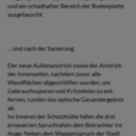
und ein schadhafter Bereich der Bodenplatte
ausgetauscht.
... und nach der Sanierung.
Der neue Außenanstrich sowie der Anstrich
der Innenseiten, nachdem zuvor alle
Wandflächen abgeschliffen wurden, um
Gebrauchsspuren und Kritzeleien zu ent-
fernen, runden das optische Gesamtergebnis
ab.
Im Inneren der Schutzhütte fallen die drei
erneuerten Spruchtafeln dem Betrachter ins
Auge: Neben dem Wappenspruch der Stadt