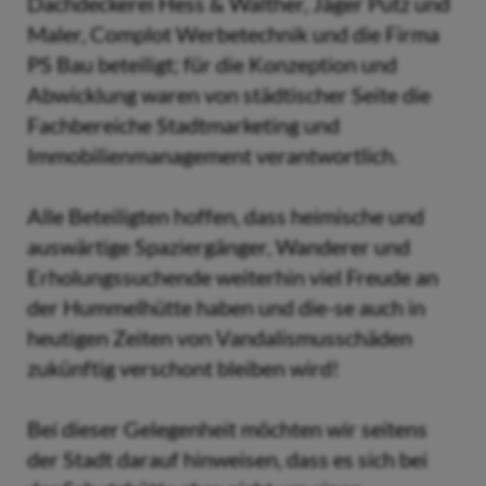
Dachdeckerei Hess & Walther, Jäger Putz und
Maler, Complot Werbetechnik und die Firma
PS Bau beteiligt; für die Konzeption und
Abwicklung waren von städtischer Seite die
Fachbereiche Stadtmarketing und
Immobilienmanagement verantwortlich.
Alle Beteiligten hoffen, dass heimische und
auswärtige Spaziergänger, Wanderer und
Erholungssuchende weiterhin viel Freude an
der Hummelhütte haben und die-se auch in
heutigen Zeiten von Vandalismusschäden
zukünftig verschont bleiben wird!
Bei dieser Gelegenheit möchten wir seitens
der Stadt darauf hinweisen, dass es sich bei