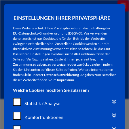
EINSTELLUNGEN IHRER PRIVATSPHÄRE
Diese Website schützt Ihre Privatsphäre durch die Einhaltung der
EU-Datenschutz-Grundverordnung (DSGVO). Wir verwenden
daher zunächst nur Cookies, die für den Betrieb der Webseite
zwingend erforderlich sind. Zusätzliche Cookies werden nur mit
Ihrer aktiven Zustimmung verwendet. Bitte beachten Sie, dass auf
Basis Ihrer Einstellungen eventuell nicht alle Funktionalitäten der
Seite zur Verfügung stehen. Es steht Ihnen jederzeit frei, Ihre
Zustimmung zu geben, zu verweigern oder zurückzuziehen, indem
Sie den Link unten auf dieser Seite aufrufen. Weitere Informationen
NEWSLETTER / CITY LETTER
finden Sie in unserer
Datenschutzerklärung
. Angaben zum Betreiber
dieser Webseite finden Sie im
Impressum
.
Welche Cookies möchten Sie zulassen?
Statistik / Analyse
START
Komfortfunktionen
BÜRGERSERVICE