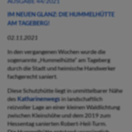
AUSGABE 44/2021
IM NEUEN GLANZ: DIE HUMMELHÜTTE
AM TAGEBERG!
02.11.2021
In den vergangenen Wochen wurde die
sogenannte „Hummelhütte“ am Tageberg
durch die Stadt und heimische Handwerker
fachgerecht saniert.
Diese Schutzhütte liegt in unmittelbarer Nähe
des
Katharinenwegs
in landschaftlich
reizvoller Lage an einer kleinen Waldlichtung
zwischen Kleinshöhe und dem 2019 zum
Hessentag sanierten Robert-Heil-Turm.
Die Hummelhütte entstand ursprünglich