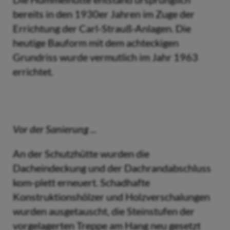
bereits in den 1930er Jahren im Zuge der
Errichtung der Carl-Strauß-Anlagen. Die
heutige Bauform mit dem achteckigen
Grundriss wurde vermutlich im Jahr 1963
errichtet.
Vor der Sanierung ...
An der Schutzhütte wurden die
Dacheindeckung und der Dachrandabschluss
kom-plett erneuert. Schadhafte
Konstruktionshölzer und Holzverschalungen
wurden ausgetauscht, die Steinstufen der
vorgelagerten Treppe am Hang neu gesetzt