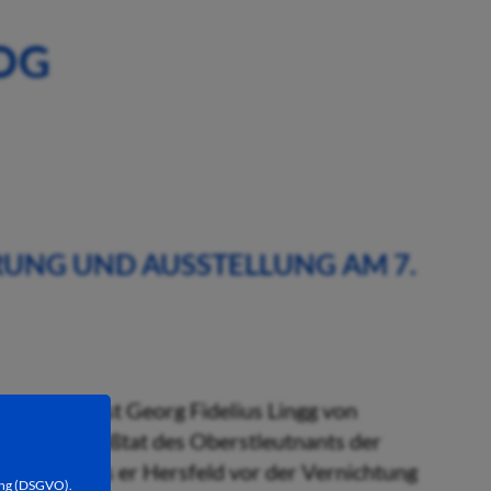
OG
RUNG UND AUSSTELLUNG AM 7.
ann Baptist Georg Fidelius Lingg von
Stadt die Großtat des Oberstleutnants der
e 1807, als er Hersfeld vor der Vernichtung
ung (DSGVO).