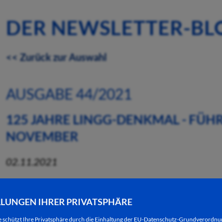
DER NEWSLETTER-BL
<< Zurück zur Auswahl
AUSGABE 44/2021
125 JAHRE LINGG-DENKMAL - FÜH
NOVEMBER
02.11.2021
Anfang November 1896 wurde das Denkmal für Joh
Linggenfeld feierlich enthüllt. Damit würdigte die 
LLUNGEN IHRER PRIVATSPHÄRE
Badischen Jäger in der Armee von Napoleon im Jahr
e schützt Ihre Privatsphäre durch die Einhaltung der EU-Datenschutz-Grundverordn