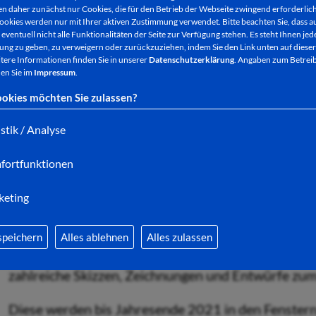
bewahrte.
 daher zunächst nur Cookies, die für den Betrieb der Webseite zwingend erforderlich
ookies werden nur mit Ihrer aktiven Zustimmung verwendet. Bitte beachten Sie, dass au
eventuell nicht alle Funktionalitäten der Seite zur Verfügung stehen. Es steht Ihnen jede
ng zu geben, zu verweigern oder zurückzuziehen, indem Sie den Link unten auf dieser
tere Informationen finden Sie in unserer
Datenschutzerklärung
. Angaben zum Betreib
Grund genug, um an die Umstände der Tat und die 
en Sie im
Impressum
.
Stadtführer Michael Adam erwartet am Sonntag, 0
okies möchten Sie zulassen?
geimpfte und genesene Personen. Die Denkmal-Führu
istik / Analyse
gesehen: Jede/r gibt, was es ihr/ihm wert ist.
fortfunktionen
keting
Die Einweihung des Lingg-Denkmals im November 
Im Anschluss an die Führung rund um das Denkmal 
speichern
Alles ablehnen
Alles zulassen
Eröffnung zum Lingg-Denkmal statt. Aus dem von D
zahlreiche Skizzen, Zeichnungen und Entwürfe zu
Diese werden bis Jahresende 2021 in den Fenstern