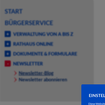
START
BÜRGERSERVICE
VERWALTUNG VON A BIS Z
RATHAUS ONLINE
DOKUMENTE & FORMULARE
NEWSLETTER
Newsletter-Blog
Newsletter abonnieren
EINSTE
Diese Websit