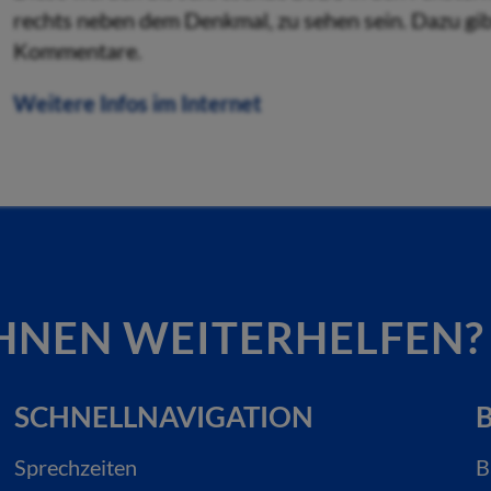
rechts neben dem Denkmal, zu sehen sein. Dazu gib
Kommentare.
Weitere Infos im Internet
HNEN WEITERHELFEN?
SCHNELLNAVIGATION
B
Sprechzeiten
B