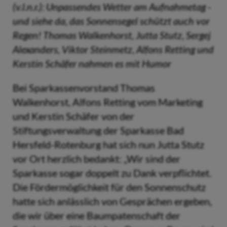
(v.l.n.r.): Unpassendes Wetter am Aufnahmetag -
und siehe da, das Sonnensegel schützt auch vor
Regen! Thomas Walkenhorst, Jutta Stutz, Sergej
Alexanders, Viktor Steinmetz, Alfons Retting und
Kerstin Schäfer nahmen es mit Humor
Bei Sparkassenvorstand Thomas
Walkenhorst, Alfons Retting vom Marketing
und Kerstin Schäfer von der
Stiftungsverwaltung der Sparkasse Bad
Hersfeld-Rotenburg hat sich nun Jutta Stutz
vor Ort herzlich bedankt: „Wir sind der
Sparkasse sogar doppelt zu Dank verpflichtet.
Die Fördermöglichkeit für den Sonnenschutz
hatte sich anlässlich von Gesprächen ergeben,
die wir über eine Baumpatenschaft der