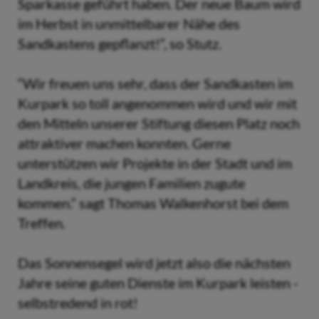
Sparkasse geführt haben. Der neue Baum wird
im Herbst in unmittelbarer Nähe des
Sandkastens gepflanzt!“, so Stutz.
“Wir freuen uns sehr, dass der Sandkasten im
Kurpark so toll angenommen wird und wir mit
den Mitteln unserer Stiftung diesen Platz noch
attraktiver machen konnten. Gerne
unterstützen wir Projekte in der Stadt und im
Landkreis, die jungen Familien zugute
kommen.“ sagt Thomas Walkenhorst bei dem
Treffen.
Das Sonnensegel wird jetzt also die nächsten
Jahre seine guten Dienste im Kurpark leisten -
selbstredend in rot!