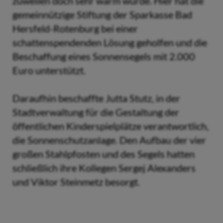
zuweilen doch sehr warm wurde. Hier hat die
gemeinnützige Stiftung der Sparkasse Bad
Hersfeld-Rotenburg bei einer
schattenspendenden Lösung geholfen und die
Beschaffung eines Sonnensegels mit 2.000
Euro unterstützt.
Daraufhin beschaffte Jutta Stutz, in der
Stadtverwaltung für die Gestaltung der
öffentlichen Kinderspielplätze verantwortlich,
die Sonnenschutzanlage. Den Aufbau der vier
großen Stahlpfosten und des Segels hatten
schließlich ihre Kollegen Sergej Alexanders
und Viktor Steinmetz besorgt.