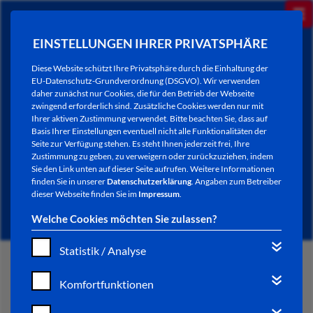
EINSTELLUNGEN IHRER PRIVATSPHÄRE
Diese Website schützt Ihre Privatsphäre durch die Einhaltung der
EU-Datenschutz-Grundverordnung (DSGVO). Wir verwenden
daher zunächst nur Cookies, die für den Betrieb der Webseite
zwingend erforderlich sind. Zusätzliche Cookies werden nur mit
Ihrer aktiven Zustimmung verwendet. Bitte beachten Sie, dass auf
Basis Ihrer Einstellungen eventuell nicht alle Funktionalitäten der
Seite zur Verfügung stehen. Es steht Ihnen jederzeit frei, Ihre
Zustimmung zu geben, zu verweigern oder zurückzuziehen, indem
Sie den Link unten auf dieser Seite aufrufen. Weitere Informationen
NEWSLETTER / CITY LETTER
finden Sie in unserer
Datenschutzerklärung
. Angaben zum Betreiber
dieser Webseite finden Sie im
Impressum
.
Welche Cookies möchten Sie zulassen?
Statistik / Analyse
START
Komfortfunktionen
BÜRGERSERVICE