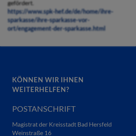
gefördert.
https://www.spk-hef.de/de/home/ihre-
sparkasse/ihre-sparkasse-vor-
ort/engagement-der-sparkasse.html
KÖNNEN WIR IHNEN
WEITERHELFEN?
POSTANSCHRIFT
Magistrat der Kreisstadt Bad Hersfeld
Weinstraße 16