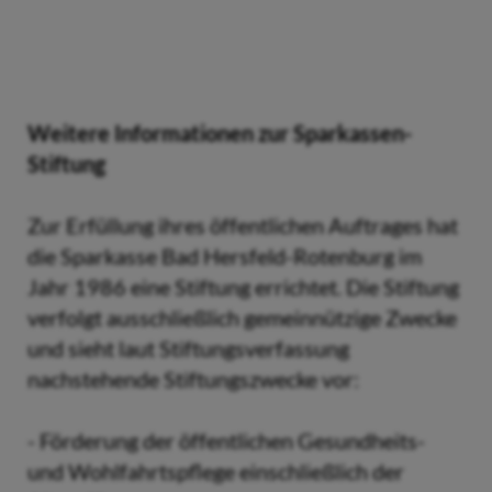
Weitere Informationen zur Sparkassen-
Stiftung
Zur Erfüllung ihres öffentlichen Auftrages hat
die Sparkasse Bad Hersfeld-Rotenburg im
Jahr 1986 eine Stiftung errichtet. Die Stiftung
verfolgt ausschließlich gemeinnützige Zwecke
und sieht laut Stiftungsverfassung
nachstehende Stiftungszwecke vor:
- Förderung der öffentlichen Gesundheits-
und Wohlfahrtspflege einschließlich der