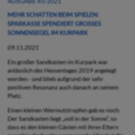
AUSGABE 45/2021
MEHR SCHATTEN BEIM SPIELEN:
SPARKASSE SPENDIERT GROSSES S
ONNENSEGEL IM KURPARK
09.11.2021
Ein großer Sandkasten im Kurpark war
anlässlich des Hessentages 2019 angelegt
worden - und blieb aufgrund der sehr
positiven Resonanz auch danach an seinem
Platz.
Einen kleinen Wermutstropfen gab es noch:
Der Sandkasten liegt „voll in der Sonne“, so
dass es den kleinen Gästen mit ihren Eltern