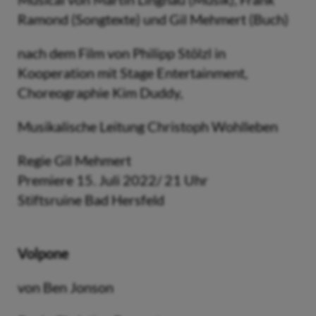
Ramond (Songtexte) und Gil Mehmert (Buch)
nach dem Film von Philipp Stölzl in
Kooperation mit Stage Entertainment,
Choreographie Kim Duddy,
Musikalische Leitung Christoph Wohlleben
Regie Gil Mehmert
Premiere 15. Juli 2022/ 21 Uhr
Stiftsruine Bad Hersfeld
Volpone
von Ben Jonson