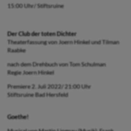
15:00 Uhr/ Stiftsruine
Der Club der toten Dichter
Theaterfassung von Joern Hinkel und Tilman
Raabke
nach dem Drehbuch von Tom Schulman
Regie Joern Hinkel
Premiere 2. Juli 2022/ 21:00 Uhr
Stiftsruine Bad Hersfeld
Goethe!
Musical von Martin Lingnau (Musik), Frank