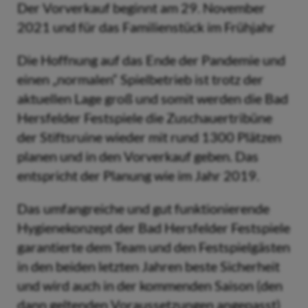
Der Vorverkauf beginnt am 29. November
2021 und für das Familienstück im Frühjahr
Die Hoffnung auf das Ende der Pandemie und
einen „normalen“ Spielbetrieb ist trotz der
aktuellen Lage groß und somit werden die Bad
Hersfelder Festspiele die Zuschauertribüne
der Stiftsruine wieder mit rund 1300 Plätzen
planen und in den Vorverkauf geben. Das
entspricht der Planung wie im Jahr 2019.
Das umfangreiche und gut funktionierende
Hygienekonzept der Bad Hersfelder Festspiele
garantierte dem Team und den Festspielgästen
in den beiden letzten Jahren beste Sicherheit
und wird auch in der kommenden Saison (den
dann geltenden Voraussetzungen angepasst)