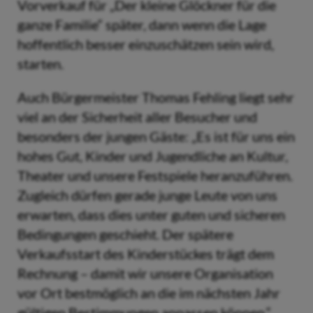
Vorverkauf für „Der kleine Glöckner für die
ganze Familie“ später, dann wenn die Lage
hoffentlich besser einzuschätzen sein wird,
starten.
Auch Bürgermeister Thomas Fehling liegt sehr
viel an der Sicherheit aller Besucher und
besonders der jungen Gäste: „Es ist für uns ein
hohes Gut, Kinder und Jugendliche an Kultur,
Theater und unsere Festspiele heranzuführen.
Zugleich dürfen gerade junge Leute von uns
erwarten, dass dies unter guten und sicheren
Bedingungen geschieht. Der spätere
Verkaufsstart des Kinderstückes trägt dem
Rechnung – damit wir unsere Organisation
vor Ort bestmöglich an die im nächsten Jahr
gültigen Bestimmungen anpassen können.“