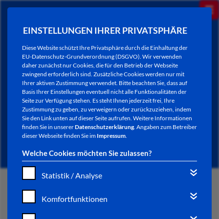
EINSTELLUNGEN IHRER PRIVATSPHÄRE
Diese Website schützt Ihre Privatsphäre durch die Einhaltung der
EU-Datenschutz-Grundverordnung (DSGVO). Wir verwenden
daher zunächst nur Cookies, die für den Betrieb der Webseite
zwingend erforderlich sind. Zusätzliche Cookies werden nur mit
Ihrer aktiven Zustimmung verwendet. Bitte beachten Sie, dass auf
Basis Ihrer Einstellungen eventuell nicht alle Funktionalitäten der
Seite zur Verfügung stehen. Es steht Ihnen jederzeit frei, Ihre
Zustimmung zu geben, zu verweigern oder zurückzuziehen, indem
Sie den Link unten auf dieser Seite aufrufen. Weitere Informationen
NEWSLETTER / CITY LETTER
finden Sie in unserer
Datenschutzerklärung
. Angaben zum Betreiber
dieser Webseite finden Sie im
Impressum
.
Welche Cookies möchten Sie zulassen?
Statistik / Analyse
START
Komfortfunktionen
BÜRGERSERVICE