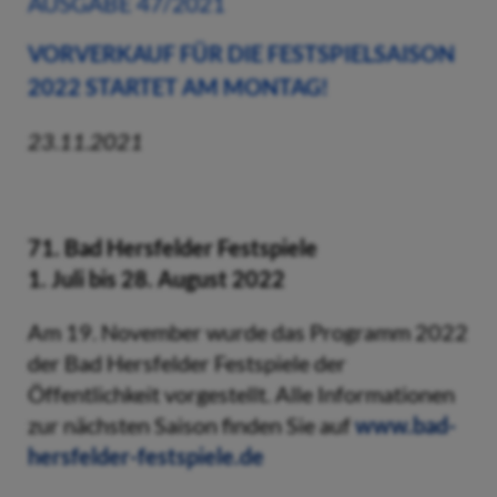
AUSGABE 47/2021
VORVERKAUF FÜR DIE FESTSPIELSAISON
2022 STARTET AM MONTAG!
23.11.2021
71. Bad Hersfelder Festspiele
1. Juli bis 28. August 2022
Am 19. November wurde das Programm 2022
der Bad Hersfelder Festspiele der
Öffentlichkeit vorgestellt. Alle Informationen
zur nächsten Saison finden Sie auf
www.bad-
hersfelder-festspiele.de