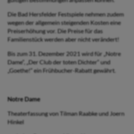
Die Bad Hersfelder Festspiele nehmen zudem
wegen der allgemein steigenden Kosten eine
Preiserhöhung vor. Die Preise für das
Familienstück werden aber nicht verändert!
Bis zum 31. Dezember 2021 wird für „Notre
Dame“, „Der Club der toten Dichter“ und
„Goethe!“ ein Frühbucher-Rabatt gewährt.
Notre Dame
Theaterfassung von Tilman Raabke und Joern
Hinkel