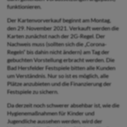
funktionieren.
Der Kartenvorverkauf beginnt am Montag,
den 29. November 2021. Verkauft werden die
Karten zunächst nach der 2G-Regel. Der
Nachweis muss (sollten sich die „Corona-
Regeln“ bis dahin nicht ändern) am Tag der
gebuchten Vorstellung erbracht werden. Die
Bad Hersfelder Festspiele bitten alle Kunden
um Verständnis. Nur so ist es möglich, alle
Plätze anzubieten und die Finanzierung der
Festspiele zu sichern.
Da derzeit noch schwerer absehbar ist, wie die
Hygienemaßnahmen für Kinder und
Jugendliche aussehen werden, wird der