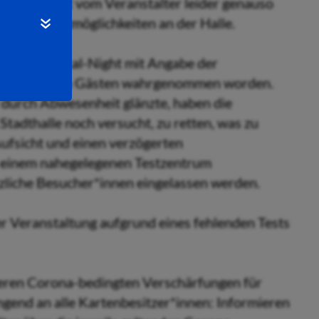
rmation ist vom Veranstalter leider genauso
ng von Testmöglichkeiten an der Halle.
lle zur Musical-Night mit Angabe der
nicht von allen Gästen wahrgenommen worden.
 durch Abwesenheit glänzte, haben die
tadthalle noch versucht, zu retten, was zu
ufsicht und einen verzögerten
in einem nahegelegenen Testzentrum
zliche Besucher*innen eingelassen werden.
er Veranstaltung aufgrund eines fehlenden Tests
ren Corona-bedingten Verschärfungen für
ingend an alle Kartenbesitzer*innen: Informieren