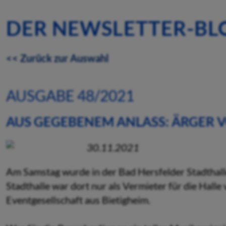
DER NEWSLETTER-BL
<< Zurück zur Auswahl
AUSGABE 48/2021
AUS GEGEBENEM ANLASS: ÄRGER V
30.11.2021
Am Samstag wurde in der Bad Hersfelder Stadthalle
Stadthalle war dort nur als Vermieter für die Halle
Eventgesellschaft aus Bietigheim.