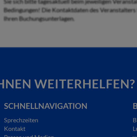
Sie sich bitte tagesaktuell beim jeweiligen Veranst
Bedingungen! Die Kontaktdaten des Veranstalters fi
Ihren Buchungsunterlagen.
HNEN WEITERHELFEN?
SCHNELLNAVIGATION
B
Sprechzeiten
B
Kontakt
L