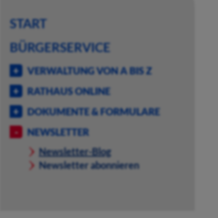
START
BÜRGERSERVICE
VERWALTUNG VON A BIS Z
RATHAUS ONLINE
DOKUMENTE & FORMULARE
NEWSLETTER
Newsletter-Blog
Newsletter abonnieren