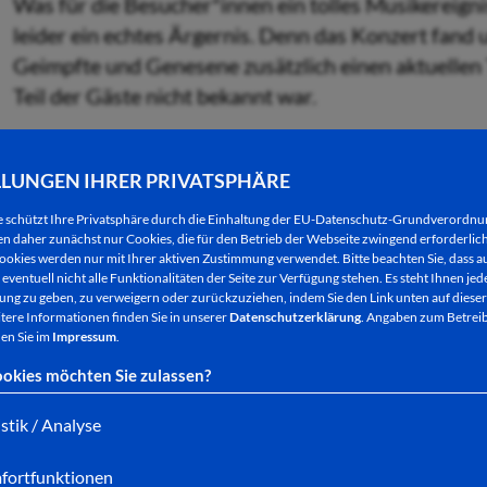
Was für die Besucher*innen ein tolles Musikereigni
leider ein echtes Ärgernis. Denn das Konzert fand 
Geimpfte und Genesene zusätzlich einen aktuelle
Teil der Gäste nicht bekannt war.
Nach der Aktualisierung der hessischen Corona-Ve
LLUNGEN IHRER PRIVATSPHÄRE
Bedingungen für Veranstaltungen dieser Größenor
allen externen Veranstaltern mitgeteilt worden, die
e schützt Ihre Privatsphäre durch die Einhaltung der EU-Datenschutz-Grundverordn
 daher zunächst nur Cookies, die für den Betrieb der Webseite zwingend erforderlich
ookies werden nur mit Ihrer aktiven Zustimmung verwendet. Bitte beachten Sie, dass au
Die Zeit der Veröffentlichung der hessischen Cor
eventuell nicht alle Funktionalitäten der Seite zur Verfügung stehen. Es steht Ihnen jede
ng zu geben, zu verweigern oder zurückzuziehen, indem Sie den Link unten auf dieser
kurz vor der Veranstaltung - allerdings müssen all
tere Informationen finden Sie in unserer
Datenschutzerklärung
. Angaben zum Betreib
und sich auch auf eventuelle Verschärfungen zum 
en Sie im
Impressum
.
okies möchten Sie zulassen?
Der Veranstalter der Musical-Nacht hatte diese ne
istik / Analyse
nicht kommuniziert, nämlich an seine Kunden und 
Kartenbesitzer*innen liegen jedoch nur beim Verans
fortfunktionen