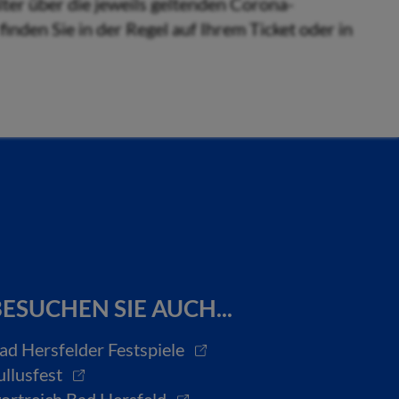
alter über die jeweils geltenden Corona-
nden Sie in der Regel auf Ihrem Ticket oder in
ESUCHEN SIE AUCH...
ad Hersfelder Festspiele
ullusfest