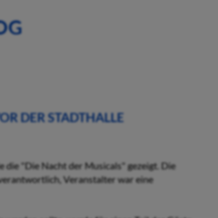
OG
OR DER STADTHALLE
 die "Die Nacht der Musicals" gezeigt. Die
 verantwortlich, Veranstalter war eine