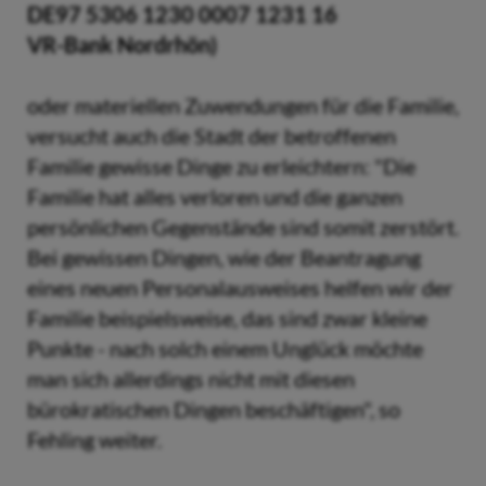
DE97 5306 1230 0007 1231 16
VR-Bank Nordrhön)
oder materiellen Zuwendungen für die Familie,
versucht auch die Stadt der betroffenen
Familie gewisse Dinge zu erleichtern: "Die
Familie hat alles verloren und die ganzen
persönlichen Gegenstände sind somit zerstört.
Bei gewissen Dingen, wie der Beantragung
eines neuen Personalausweises helfen wir der
Familie beispielsweise, das sind zwar kleine
Punkte - nach solch einem Unglück möchte
man sich allerdings nicht mit diesen
bürokratischen Dingen beschäftigen", so
Fehling weiter.