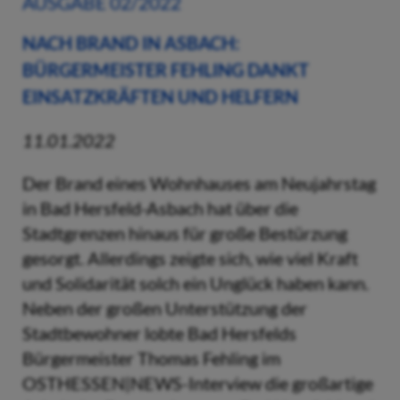
AUSGABE 02/2022
NACH BRAND IN ASBACH:
BÜRGERMEISTER FEHLING DANKT
EINSATZKRÄFTEN UND HELFERN
11.01.2022
Der Brand eines Wohnhauses am Neujahrstag
in Bad Hersfeld-Asbach hat über die
Stadtgrenzen hinaus für große Bestürzung
gesorgt. Allerdings zeigte sich, wie viel Kraft
und Solidarität solch ein Unglück haben kann.
Neben der großen Unterstützung der
Stadtbewohner lobte Bad Hersfelds
Bürgermeister Thomas Fehling im
OSTHESSEN|NEWS-Interview die großartige