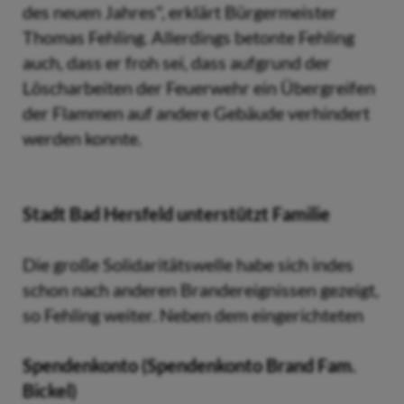
des neuen Jahres", erklärt Bürgermeister
Thomas Fehling. Allerdings betonte Fehling
auch, dass er froh sei, dass aufgrund der
Löscharbeiten der Feuerwehr ein Übergreifen
der Flammen auf andere Gebäude verhindert
werden konnte.
Stadt Bad Hersfeld unterstützt Familie
Die große Solidaritätswelle habe sich indes
schon nach anderen Brandereignissen gezeigt,
so Fehling weiter. Neben dem eingerichteten
Spendenkonto (Spendenkonto Brand Fam.
Bickel)