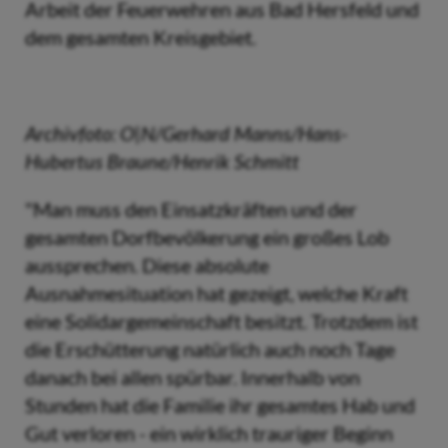
Arbeit der Feuerwehren aus Bad Hersfeld und
dem gesamten Kreisgebiet.
Archivfoto: O|N/Gerhard Manns/Hans-
Hubertus Braune/Henrik Schmitt
"Man muss den Einsatzkräften und der
gesamten Dorfbevölkerung ein großes Lob
aussprechen. Diese absolute
Ausnahmesituation hat gezeigt, welche Kraft
eine Solidargemeinschaft besitzt. Trotzdem ist
die Erschütterung natürlich auch noch Tage
danach bei allen spürbar. Innerhalb von
Stunden hat die Familie ihr gesamtes Hab und
Gut verloren - ein wirklich trauriger Beginn