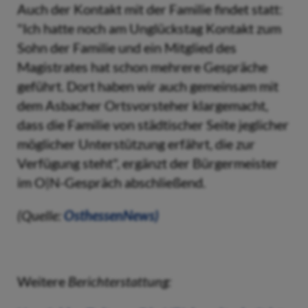
Auch der Kontakt mit der Familie findet statt:
"Ich hatte noch am Unglückstag Kontakt zum
Sohn der Familie und ein Mitglied des
Magistrates hat schon mehrere Gespräche
geführt. Dort haben wir auch gemeinsam mit
dem Asbacher Ortsvorsteher klargemacht,
dass die Familie von städtischer Seite jeglicher
möglicher Unterstützung erfährt, die zur
Verfügung steht", ergänzt der Bürgermeister
im O|N-Gespräch abschließend.
(Quelle:
OsthessenNews)
Weitere
Berichterstattung: