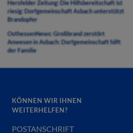
Hersfelder Zeitung: Die Hilfsbereitschaft ist
riesig: Dorfgemeinschaft Asbach unterstützt
Brandopfer
OsthessenNews: Großbrand zerstört
Anwesen in Asbach: Dorfgemeinschaft hilft
der Familie
KÖNNEN WIR IHNEN
WEITERHELFEN?
POSTANSCHRIFT