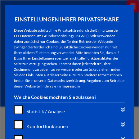
EINSTELLUNGEN IHRER PRIVATSPHÄRE
Diese Website schützt Ihre Privatsphäre durch die Einhaltung der
EU-Datenschutz-Grundverordnung (DSGVO). Wir verwenden
daher zunächst nur Cookies, die für den Betrieb der Webseite
zwingend erforderlich sind. Zusätzliche Cookies werden nur mit
Ihrer aktiven Zustimmung verwendet. Bitte beachten Sie, dass auf
Basis Ihrer Einstellungen eventuell nicht alle Funktionalitäten der
Seite zur Verfügung stehen. Es steht Ihnen jederzeit frei, Ihre
Zustimmung zu geben, zu verweigern oder zurückzuziehen, indem
Sie den Link unten auf dieser Seite aufrufen. Weitere Informationen
NEWSLETTER / CITY LETTER
finden Sie in unserer
Datenschutzerklärung
. Angaben zum Betreiber
dieser Webseite finden Sie im
Impressum
.
Welche Cookies möchten Sie zulassen?
Statistik / Analyse
START
Komfortfunktionen
BÜRGERSERVICE