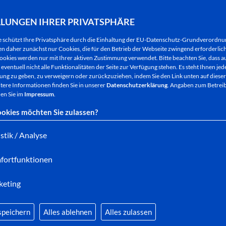
Quellpavillon im Kurpark.
LLUNGEN IHRER PRIVATSPHÄRE
Der 27. Januar als internationaler Holocaustgede
e schützt Ihre Privatsphäre durch die Einhaltung der EU-Datenschutz-Grundverordn
gewählt. Wegen der pandemisch anhaltenden schwie
 daher zunächst nur Cookies, die für den Betrieb der Webseite zwingend erforderlich
Gedenkveranstaltung bewusst verzichtet.
ookies werden nur mit Ihrer aktiven Zustimmung verwendet. Bitte beachten Sie, dass au
eventuell nicht alle Funktionalitäten der Seite zur Verfügung stehen. Es steht Ihnen jede
ng zu geben, zu verweigern oder zurückzuziehen, indem Sie den Link unten auf dieser
tere Informationen finden Sie in unserer
Datenschutzerklärung
. Angaben zum Betreib
en Sie im
Impressum
.
Der Quellpavillon im Kurpark
okies möchten Sie zulassen?
Mindestens 183 Menschen sind zwischen 1990 un
istik / Analyse
gekommen. Viele wurden getötet, weil für sie im Wel
manche, weil sie den Mut hatten, Nazi-Parolen zu 
fortfunktionen
Öffentlichkeit, viele wurden kaum zur Kenntnis ge
keting
Von vielen der Toten wurde nie ein Foto veröffentl
Ausstellung »Opfer rechter Gewalt« ist eine Doku
speichern
Alles ablehnen
Alles zulassen
Relativieren rechter Gewalt. Sie erinnert an diese