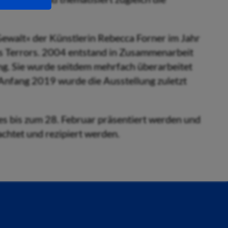
Gewalt« der Künstlerin Rebecca Forner im Jahr
s Terrors. 2004 entstand in Zusammenarbeit
ng. Sie wurde seitdem mehrfach überarbeitet
t Anfang 2019 wurde die Ausstellung zuletzt
es bis zum 28. Februar präsentiert werden und
chtet und rezipiert werden.