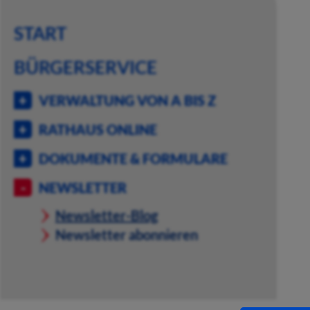
START
BÜRGERSERVICE
VERWALTUNG VON A BIS Z
RATHAUS ONLINE
DOKUMENTE & FORMULARE
NEWSLETTER
Newsletter-Blog
Newsletter abonnieren