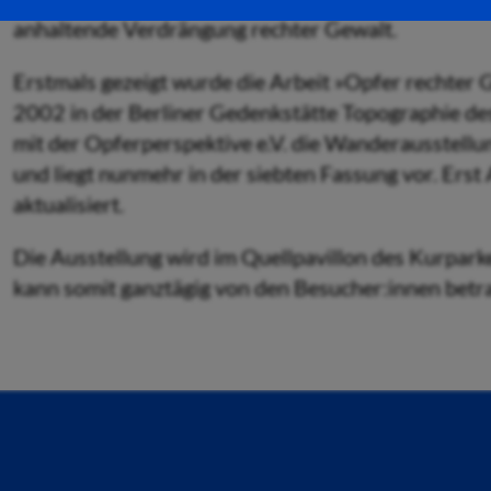
anhaltende Verdrängung rechter Gewalt.
Erstmals gezeigt wurde die Arbeit »Opfer rechter 
2002 in der Berliner Gedenkstätte Topographie de
mit der Opferperspektive e.V. die Wanderausstellu
und liegt nunmehr in der siebten Fassung vor. Ers
aktualisiert.
Die Ausstellung wird im Quellpavillon des Kurpark
kann somit ganztägig von den Besucher:innen betra