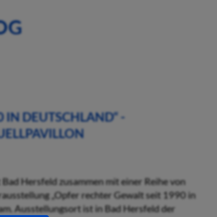
OG
0 IN DEUTSCHLAND“ -
UELLPAVILLON
dt Bad Hersfeld zusammen mit einer Reihe von
ausstellung „Opfer rechter Gewalt seit 1990 in
m. Ausstellungsort ist in Bad Hersfeld der