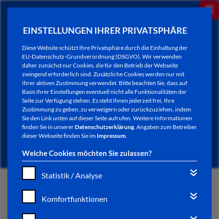
EINSTELLUNGEN IHRER PRIVATSPHÄRE
Diese Website schützt Ihre Privatsphäre durch die Einhaltung der
EU-Datenschutz-Grundverordnung (DSGVO). Wir verwenden
daher zunächst nur Cookies, die für den Betrieb der Webseite
zwingend erforderlich sind. Zusätzliche Cookies werden nur mit
Ihrer aktiven Zustimmung verwendet. Bitte beachten Sie, dass auf
Basis Ihrer Einstellungen eventuell nicht alle Funktionalitäten der
Seite zur Verfügung stehen. Es steht Ihnen jederzeit frei, Ihre
Zustimmung zu geben, zu verweigern oder zurückzuziehen, indem
Sie den Link unten auf dieser Seite aufrufen. Weitere Informationen
NEWSLETTER / CITY LETTER
finden Sie in unserer
Datenschutzerklärung
. Angaben zum Betreiber
dieser Webseite finden Sie im
Impressum
.
Welche Cookies möchten Sie zulassen?
Statistik / Analyse
START
Komfortfunktionen
BÜRGERSERVICE