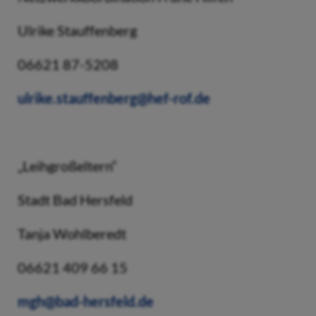
Ulrike Stauffenberg
06621 87-5208
ulrike.stauffenberg@hef-rof.de
„Leihgroßeltern“
Stadt Bad Hersfeld
Tanja Wohlberedt
06621 409 66 15
mgh@bad-hersfeld.de