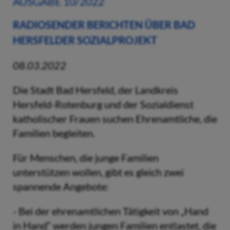
AUSGABE 10/2022
RADIOSENDER BERICHTEN ÜBER BAD
HERSFELDER SOZIALPROJEKT
08.03.2022
Die Stadt Bad Hersfeld, der Landkreis
Hersfeld-Rotenburg und der Sozialdienst
katholischer Frauen suchen Ehrenamtliche, die
Familien begleiten.
Für Menschen, die junge Familien
unterstützen wollen, gibt es gleich zwei
spannende Angebote:
- Bei der ehrenamtlichen Tätigkeit von „Hand
in Hand“ werden jungen Familien entlastet, die