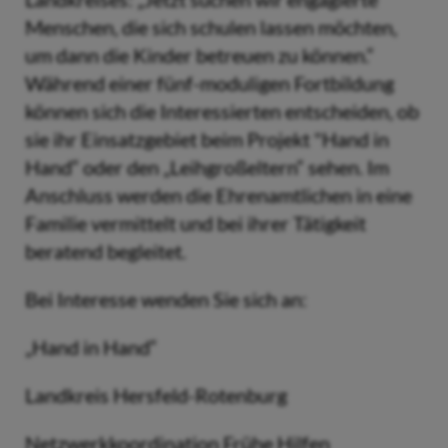
Menschen, die sich schulen lassen möchten,
um dann die Kinder betreuen zu können.“
Während einer fünf-moduligen Fortbildung
können sich die Interessierten entscheiden, ob
sie ihr Einsatzgebiet beim Projekt "Hand in
Hand“ oder den „Leihgroßeltern“ sehen. Im
Anschluss werden die Ehrenamtlichen in eine
Familie vermittelt und bei ihrer Tätigkeit
beratend begleitet.
Bei Interesse wenden Sie sich an:
„Hand in Hand“
Landkreis Hersfeld-Rotenburg
Netzwerkkoordination Frühe Hilfen