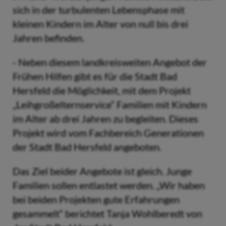
sich in der turbulenten Lebensphase mit
kleinen Kindern im Alter von null bis drei
Jahren befinden.
- Neben diesem landkreisweiten Angebot der
Frühen Hilfen gibt es für die Stadt Bad
Hersfeld die Möglichkeit, mit dem Projekt
„Leihgroßelternservice“ Familien mit Kindern
im Alter ab drei Jahren zu begleiten. Dieses
Projekt wird vom Fachbereich Generationen
der Stadt Bad Hersfeld angeboten.
Das Ziel beider Angebote ist gleich. Junge
Familien sollen entlastet werden. „Wir haben
bei beiden Projekten gute Erfahrungen
gesammelt“ berichtet Tanja Wohlberedt von