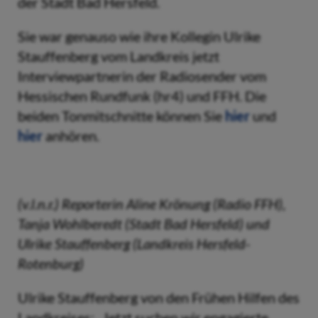
der Stadt Bad Hersfeld.
Sie war genauso wie ihre Kollegin Ulrike
Stauffenberg vom Landkreis jetzt
Interviewpartnerin der Radiosender vom
Hessischen Rundfunk (hr4) und FFH. Die
beiden Tonmitschnitte können Sie
hier
und
hier
anhören.
(v.l.n.r.) Reporterin Aline Krönung (Radio FFH),
Tanja Wohlberedt (Stadt Bad Hersfeld) und
Ulrike Stauffenberg (Landkreis Hersfeld-
Rotenburg)
Ulrike Stauffenberg von den Frühen Hilfen des
Landkreises: „Jetzt suchen wir engagierte