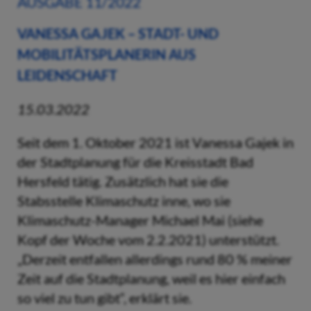
AUSGABE 11/2022
VANESSA GAJEK – STADT- UND
MOBILITÄTSPLANERIN AUS
LEIDENSCHAFT
15.03.2022
Seit dem 1. Oktober 2021 ist Vanessa Gajek in
der Stadtplanung für die Kreisstadt Bad
Hersfeld tätig. Zusätzlich hat sie die
Stabsstelle Klimaschutz inne, wo sie
Klimaschutz-Manager Michael Mai (siehe
Kopf der Woche vom 2.2.2021) unterstützt.
„Derzeit entfallen allerdings rund 80 % meiner
Zeit auf die Stadtplanung, weil es hier einfach
so viel zu tun gibt“, erklärt sie.