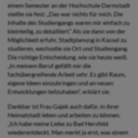
einem Semester an der Hochschule Darmstadt
stellte sie fest: „Das war nichts für mich. Die
Inhalte des Studiengangs waren mir einfach zu
kleinteilig, zu detailliert.“ Als sie dann von der
Möglichkeit erfuhr, Stadtplanung in Kassel zu
studieren, wechselte sie Ort und Studiengang.
Die richtige Entscheidung, wie sie heute weiß.
„In meinem Beruf gefällt mir die
fachübergreifende Arbeit sehr. Es gibt Raum,
eigene Ideen einzubringen und an neuen
Entwicklungen teilzuhaben“, erklärt sie.
Dankbar ist Frau Gajek auch dafür, in ihrer
Heimatstadt leben und arbeiten zu können.
„Ich habe meine Liebe zu Bad Hersfeld
wiederentdeckt. Man merkt ja erst, was einem