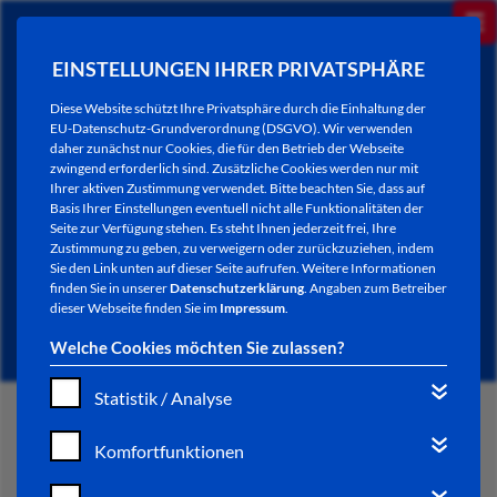
EINSTELLUNGEN IHRER PRIVATSPHÄRE
Diese Website schützt Ihre Privatsphäre durch die Einhaltung der
EU-Datenschutz-Grundverordnung (DSGVO). Wir verwenden
daher zunächst nur Cookies, die für den Betrieb der Webseite
zwingend erforderlich sind. Zusätzliche Cookies werden nur mit
Ihrer aktiven Zustimmung verwendet. Bitte beachten Sie, dass auf
Basis Ihrer Einstellungen eventuell nicht alle Funktionalitäten der
Seite zur Verfügung stehen. Es steht Ihnen jederzeit frei, Ihre
Zustimmung zu geben, zu verweigern oder zurückzuziehen, indem
Sie den Link unten auf dieser Seite aufrufen. Weitere Informationen
NEWSLETTER / CITY LETTER
finden Sie in unserer
Datenschutzerklärung
. Angaben zum Betreiber
dieser Webseite finden Sie im
Impressum
.
Welche Cookies möchten Sie zulassen?
Statistik / Analyse
START
Komfortfunktionen
BÜRGERSERVICE