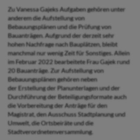
Zu Vanessa Gajeks Aufgaben gehören unter
anderem die Aufstellung von
Bebauungsplänen und die Prüfung von
Bauanträgen. Aufgrund der derzeit sehr
hohen Nachfrage nach Bauplätzen, bleibt
manchmal nur wenig Zeit für Sonstiges. Allein
im Februar 2022 bearbeitete Frau Gajek rund
20 Bauanträge. Zur Aufstellung von
Bebauungsplänen gehören neben
der
Erstellung der Planunterlagen und der
Durchführung der Beteiligungsformate auch
die Vorbereitung der Anträge für den
Magistrat, den Ausschuss Stadtplanung und
Umwelt, die Ortsbeiräte und die
Stadtverordnetenversammlung.