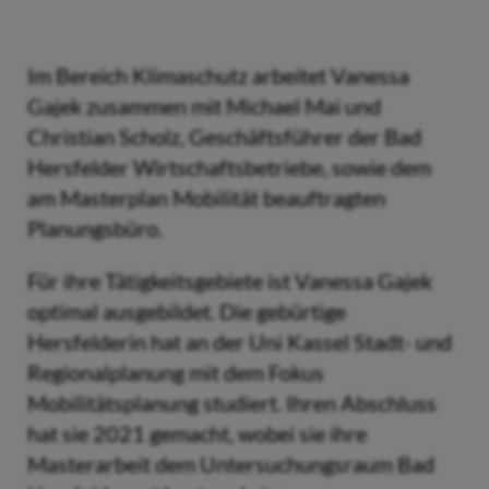
Im Bereich Klimaschutz arbeitet Vanessa
Gajek zusammen mit Michael Mai und
Christian Scholz, Geschäftsführer der Bad
Hersfelder Wirtschaftsbetriebe, sowie dem
am Masterplan Mobilität beauftragten
Planungsbüro.
Für ihre Tätigkeitsgebiete ist Vanessa Gajek
optimal ausgebildet. Die gebürtige
Hersfelderin hat an der Uni Kassel Stadt- und
Regionalplanung mit dem Fokus
Mobilitätsplanung studiert. Ihren Abschluss
hat sie 2021 gemacht, wobei sie ihre
Masterarbeit dem Untersuchungsraum Bad