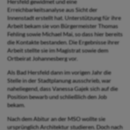
Hersfeld gewidmet und eine
Erreichbarkeitsanalyse aus Sicht der
Innenstadt erstellt hat. Unterstützung für ihre
Arbeit bekam sie von Bürgermeister Thomas
Fehling sowie Michael Mai, so dass hier bereits
die Kontakte bestanden. Die Ergebnisse ihrer
Arbeit stellte sie im Magistrat sowie dem
Ortbeirat Johannesberg vor.
Als Bad Hersfeld dann im vorigen Jahr die
Stelle in der Stadtplanung ausschrieb, war
naheliegend, dass Vanessa Gajek sich auf die
Position bewarb und schließlich den Job
bekam.
Nach dem Abitur an der MSO wollte sie
ursprünglich Architektur studieren. Doch nach