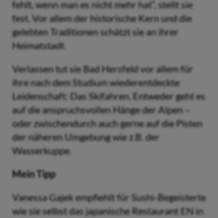
fehlt, wenn man es nicht mehr hat“, stellt sie
fest. Vor allem der historische Kern und die
gelebten Traditionen schätzt sie an ihrer
Heimatstadt.
Verlassen tut sie Bad Hersfeld vor allem für
ihre nach dem Studium wiederentdeckte
Leidenschaft: Das Skifahren. Entweder geht es
auf die anspruchsvollen Hänge der Alpen –
oder zwischendurch auch gerne auf die Pisten
der näheren Umgebung wie z.B. der
Wasserkuppe.
Mein Tipp
Vanessa Gajek empfiehlt für Sushi-Begeisterte
wie sie selbst das japanische Restaurant EN in