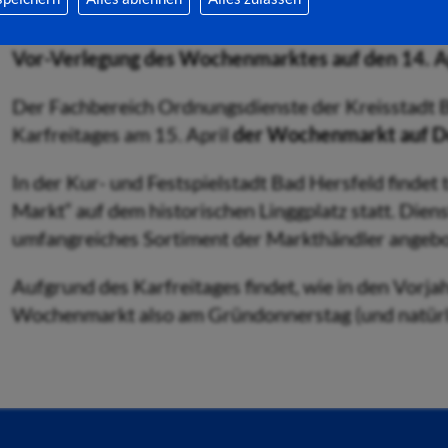
Vor-Verlegung des Wochenmarktes auf den 14. A
Der Fachbereich Ordnungsdienste der Kreisstadt Ba
Karfreitages am 15. April
der Wochenmarkt auf Do
In der Kur- und Festspielstadt Bad Hersfeld findet 
Markt“ auf dem historischen Linggplatz statt. Diens
umfangreiches Sortiment der Markthändler angebo
Aufgrund des Karfreitages findet, wie in den Vorja
Wochenmarkt also am Gründonnerstag (und natürli