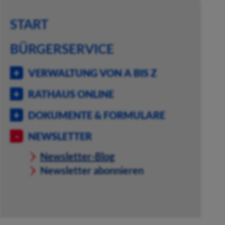
START
BÜRGERSERVICE
VERWALTUNG VON A BIS Z
RATHAUS ONLINE
DOKUMENTE & FORMULARE
NEWSLETTER
Newsletter-Blog
Newsletter abonnieren