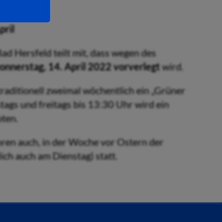
pril
d Hersfeld teilt mit, dass wegen des
nnerstag, 14. April 2022 vorverlegt
wird.
traditionell zweimal wöchentlich ein „Grüner
tags und freitags bis 13:30 Uhr wird ein
ten.
hren auch, in der Woche vor Ostern der
ch auch am Dienstag) statt.