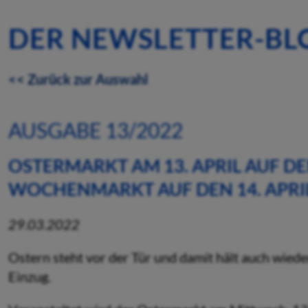
DER NEWSLETTER-BL
<< Zurück zur Auswahl
AUSGABE 13/2022
OSTERMARKT AM 13. APRIL AUF DE
WOCHENMARKT AUF DEN 14. APRI
29.03.2022
Ostern steht vor der Tür und damit hält auch wiede
Einzug.