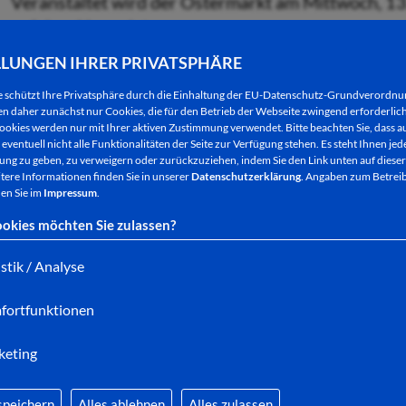
Veranstaltet wird der Ostermarkt am Mittwoch, 13.
auf dem Linggplatz.
LLUNGEN IHRER PRIVATSPHÄRE
e schützt Ihre Privatsphäre durch die Einhaltung der EU-Datenschutz-Grundverordn
Die „Macher“ der Marktverwaltung vom Fachberei
 daher zunächst nur Cookies, die für den Betrieb der Webseite zwingend erforderlich
ookies werden nur mit Ihrer aktiven Zustimmung verwendet. Bitte beachten Sie, dass au
Hersfeld präsentieren wieder einen bunten Strauß 
eventuell nicht alle Funktionalitäten der Seite zur Verfügung stehen. Es steht Ihnen jede
ng zu geben, zu verweigern oder zurückzuziehen, indem Sie den Link unten auf dieser
zahlreiche Besucher in die Innenstadt locken sollen
tere Informationen finden Sie in unserer
Datenschutzerklärung
. Angaben zum Betreib
en Sie im
Impressum
.
Rund 50 Marktstände bieten neben den neuesten Tr
okies möchten Sie zulassen?
Haushaltshelfer, Geschenkartikel, Handarbeiten, 
Schnäppchenjäger sollten sich diesen Termin vorm
istik / Analyse
Markthändler und Marktverwaltung hoffen auf sch
fortfunktionen
sind herzlich willkommen.
keting
speichern
Alles ablehnen
Alles zulassen