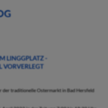
OG
M LINGGPLATZ -
L VORVERLEGT
r der traditionelle Ostermarkt in Bad Hersfeld