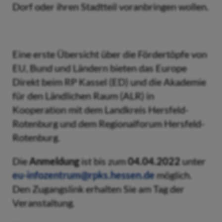
Dorf oder ihren Stadtteil voranbringen wollen.
Eine erste Übersicht über die Fördertöpfe von
EU, Bund und Ländern bieten das Europe
Direkt beim RP Kassel (ED) und die Akademie
für den Ländlichen Raum (ALR) in
Kooperation mit dem Landkreis Hersfeld-
Rotenburg und dem Regionalforum Hersfeld-
Rotenburg.
Die
Anmeldung
ist bis zum
04.04.2022
unter
eu-infozentrum@rpks.hessen.de
möglich.
Den Zugangslink erhalten Sie am Tag der
Veranstaltung.