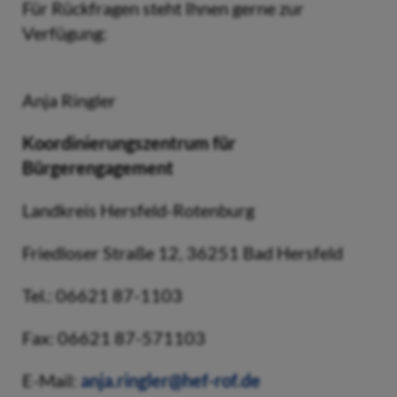
Für Rückfragen steht Ihnen gerne zur
Verfügung:
Anja Ringler
Koordinierungszentrum für
Bürgerengagement
Landkreis Hersfeld-Rotenburg
Friedloser Straße 12, 36251 Bad Hersfeld
Tel.: 06621 87-1103
Fax: 06621 87-571103
E-Mail:
anja.ringler@hef-rof.de