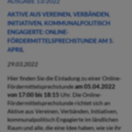
AUSGABE 13/2022
AKTIVE AUS VEREINEN, VERBÄNDEN,
INITIATIVEN, KOMMUNALPOLITISCH
ENGAGIERTE: ONLINE-
FÖRDERMITTELSPRECHSTUNDE AM 5.
APRIL
29.03.2022
Hier finden Sie die Einladung zu einer Online-
Fördermittelsprechstunde
am 05.04.2022
von 17:00 bis 18:15
Uhr. Die Online-
Fördermittelsprechstunde richtet sich an
Aktive aus Vereinen, Verbänden, Initiativen,
kommunalpolitisch Engagierte im ländlichen
Raum und alle, die eine Idee haben, wie sie ihr