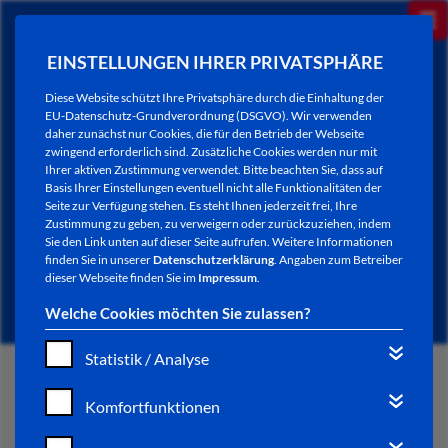
EINSTELLUNGEN IHRER PRIVATSPHÄRE
Diese Website schützt Ihre Privatsphäre durch die Einhaltung der
EU-Datenschutz-Grundverordnung (DSGVO). Wir verwenden
daher zunächst nur Cookies, die für den Betrieb der Webseite
zwingend erforderlich sind. Zusätzliche Cookies werden nur mit
Ihrer aktiven Zustimmung verwendet. Bitte beachten Sie, dass auf
Basis Ihrer Einstellungen eventuell nicht alle Funktionalitäten der
Seite zur Verfügung stehen. Es steht Ihnen jederzeit frei, Ihre
Zustimmung zu geben, zu verweigern oder zurückzuziehen, indem
Sie den Link unten auf dieser Seite aufrufen. Weitere Informationen
NEWSLETTER / CITY LETTER
finden Sie in unserer
Datenschutzerklärung
. Angaben zum Betreiber
dieser Webseite finden Sie im
Impressum
.
Welche Cookies möchten Sie zulassen?
Statistik / Analyse
START
Komfortfunktionen
BÜRGERSERVICE