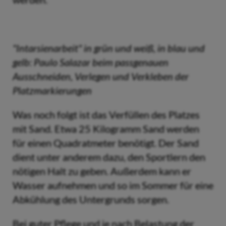
"Intarsienarbeit" in grün und weiß, in blau und
gelb: Paulo Salazar beim passgenauen
Ausschneiden, Verlegen und Verkleben der
Platzmarkierungen
Was noch folgt ist das Verfüllen des Platzes
mit Sand. Etwa 25 Kilogramm Sand werden
für einen Quadratmeter benötigt. Der Sand
dient unter anderem dazu, den Sportlern den
nötigen Halt zu geben. Außerdem kann er
Wasser aufnehmen und so im Sommer für eine
Abkühlung des Untergrunds sorgen.
Bei guter Pflege und je nach Belastung der