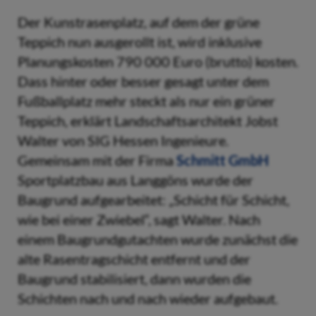
Der Kunstrasenplatz, auf dem der grüne
Teppich nun ausgerollt ist, wird inklusive
Planungskosten 790 000 Euro (brutto) kosten.
Dass hinter oder besser gesagt unter dem
Fußballplatz mehr steckt als nur ein grüner
Teppich, erklärt Landschaftsarchitekt Jobst
Walter von SIG Hessen Ingenieure.
Gemeinsam mit der Firma
Schmitt GmbH
Sportplatzbau aus Langgöns wurde der
Baugrund aufgearbeitet: „Schicht für Schicht,
wie bei einer Zwiebel“, sagt Walter. Nach
einem Baugrundgutachten wurde zunächst die
alte Rasentragschicht entfernt und der
Baugrund stabilisiert, dann wurden die
Schichten nach und nach wieder aufgebaut.