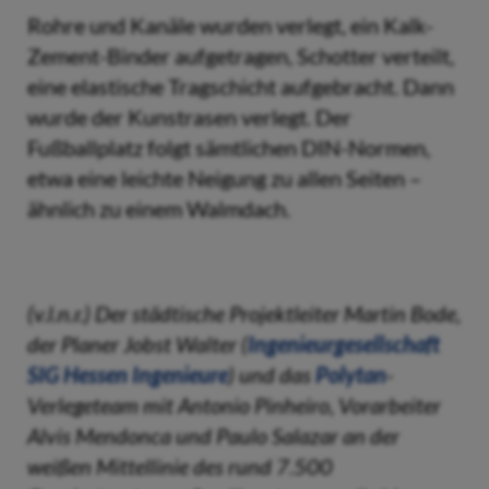
Rohre und Kanäle wurden verlegt, ein Kalk-
Zement-Binder aufgetragen, Schotter verteilt,
eine elastische Tragschicht aufgebracht. Dann
wurde der Kunstrasen verlegt. Der
Fußballplatz folgt sämtlichen DIN-Normen,
etwa eine leichte Neigung zu allen Seiten –
ähnlich zu einem Walmdach.
(v.l.n.r.) Der städtische Projektleiter Martin Bode,
der Planer Jobst Walter (
Ingenieurgesellschaft
SIG Hessen Ingenieure
) und das
Polytan
-
Verlegeteam mit Antonio Pinheiro, Vorarbeiter
Alvis Mendonca und Paulo Salazar an der
weißen Mittellinie des rund 7.500