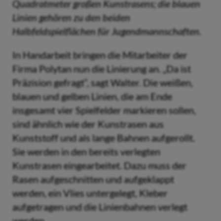
Quadratmeter großen Kunstrasens; die blauen
Linien gehören zu den beiden
Halbfeldspielflächen für Jugendmannschaften.
In Handarbeit bringen die Mitarbeiter der
Firma Polytan nun die Linierung an. „Da ist
Präzision gefragt“, sagt Walter. Die weißen,
blauen und gelben Linien, die am Ende
insgesamt vier Spielfelder markieren sollen,
sind ähnlich wie der Kunstrasen aus
Kunststoff und als lange Bahnen aufgerollt.
Sie werden in den bereits verlegten
Kunstrasen eingearbeitet. Dazu muss der
Rasen aufgeschnitten und aufgeklappt
werden, ein Vlies untergelegt, Kleber
aufgetragen und die Linienbahnen verlegt
werden.