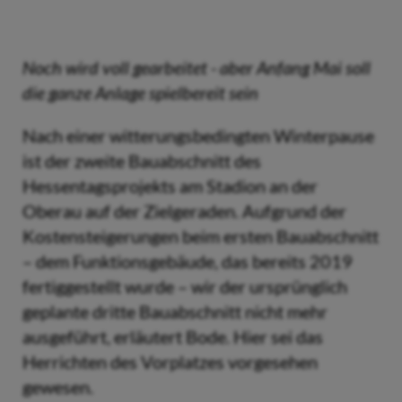
Noch wird voll gearbeitet - aber Anfang Mai soll
die ganze Anlage spielbereit sein
Nach einer witterungsbedingten Winterpause
ist der zweite Bauabschnitt des
Hessentagsprojekts am Stadion an der
Oberau auf der Zielgeraden. Aufgrund der
Kostensteigerungen beim ersten Bauabschnitt
– dem Funktionsgebäude, das bereits 2019
fertiggestellt wurde – wir der ursprünglich
geplante dritte Bauabschnitt nicht mehr
ausgeführt, erläutert Bode. Hier sei das
Herrichten des Vorplatzes vorgesehen
gewesen.