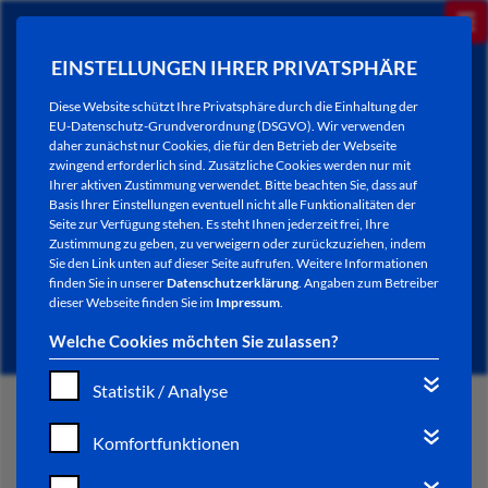
EINSTELLUNGEN IHRER PRIVATSPHÄRE
Diese Website schützt Ihre Privatsphäre durch die Einhaltung der
EU-Datenschutz-Grundverordnung (DSGVO). Wir verwenden
daher zunächst nur Cookies, die für den Betrieb der Webseite
zwingend erforderlich sind. Zusätzliche Cookies werden nur mit
Ihrer aktiven Zustimmung verwendet. Bitte beachten Sie, dass auf
Basis Ihrer Einstellungen eventuell nicht alle Funktionalitäten der
Seite zur Verfügung stehen. Es steht Ihnen jederzeit frei, Ihre
Zustimmung zu geben, zu verweigern oder zurückzuziehen, indem
Sie den Link unten auf dieser Seite aufrufen. Weitere Informationen
NEWSLETTER / CITY LETTER
finden Sie in unserer
Datenschutzerklärung
. Angaben zum Betreiber
dieser Webseite finden Sie im
Impressum
.
Welche Cookies möchten Sie zulassen?
Statistik / Analyse
START
Komfortfunktionen
BÜRGERSERVICE