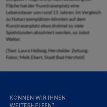
Fläche hat der Kunstrasenplatz eine
Lebensdauer von rund 15 Jahren. Im Vergleich
zu Naturrasenplätzen könnten auf dem
Kunstrasenplatz etwa dreimal so viele
Spielstunden absolviert werden, so Jobst
Walter.
(Text: Laura Hellwig, Hersfelder Zeitung;
Fotos: Meik Ebert, Stadt Bad Hersfeld)
KÖNNEN WIR IHNEN
WEITERHELFEN?