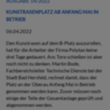
AUSGABE 14/2022
KUNSTRASENPLATZ AB ANFANG MAI IN
BETRIEB
06.04.2022
Den Kunstrasen auf dem B-Platz auszurollen,
hat für die Arbeiter der Firma Polytan keine
drei Tage gedauert. Ans Tore schießen ist aber
noch nicht zu denken. Martin Bode,
Fachbereichsleiter Technische Dienste bei der
Stadt Bad Hersfeld, rechnet damit, dass der
Platz an der Oberau Anfang Mai in Betrieb
genommen werden kann. Zuvor müssen noch
einige der Teile der Gesamtanlage geprüft und
abgenommen werden.