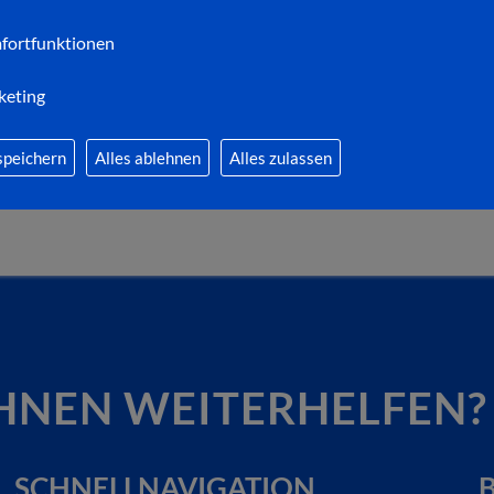
Gemeinschaftsunterkunft Berliner Straße und an 
fortfunktionen
einen kleinen Beitrag zur aktuellen Lebenssituatio
keting
Das Mehrgenerationenhaus Dippelmühle ist per E-
telefonisch unter 06621 409 66 15 erreichbar. Un
speichern
Alles ablehnen
Alles zulassen
https://www.dippelmuehle.de/
HNEN WEITERHELFEN?
SCHNELLNAVIGATION
B