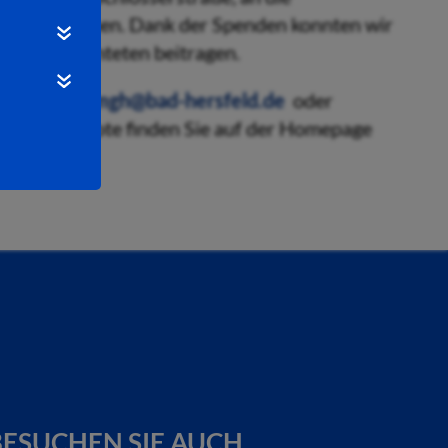
Privatpersonen. Dank der Spenden konnten wir
n der Geflüchteten beitragen.
Mail unter
mgh@bad-hersfeld.de
oder
sere Angebote finden Sie auf der Homepage
ESUCHEN SIE AUCH...