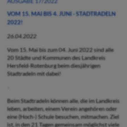
AUSGABE 17/2022
VOM 15. MAI BIS 4. JUNI - STADTRADELN
2022!
26.04.2022
Vom 15. Mai bis zum 04. Juni 2022 sind alle
20 Städte und Kommunen des Landkreis
Hersfeld-Rotenburg beim diesjährigen
Stadtradeln mit dabei!
Beim Stadtradeln können alle, die im Landkreis
leben, arbeiten, einem Verein angehören oder
eine (Hoch-) Schule besuchen, mitmachen. Ziel
ist, in den 21 Tagen gemeinsam möglichst viele