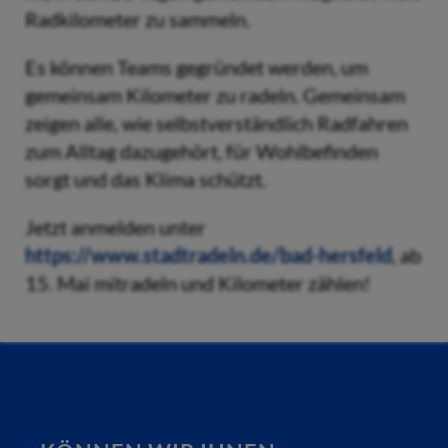
Radkilometer zu sammeln.
Es können Teams gegründet werden, um
gemeinsam Kilometer zu radeln. Gemeinsam
zeigen alle, wie selbstverständlich Radfahren
zum Alltag dazugehört, für Wohlbefinden
sorgt und das Klima schützt.
Jetzt anmelden unter
https://www.stadtradeln.de/bad-hersfeld
, ab
15. Mai mitradeln und Kilometer zählen!