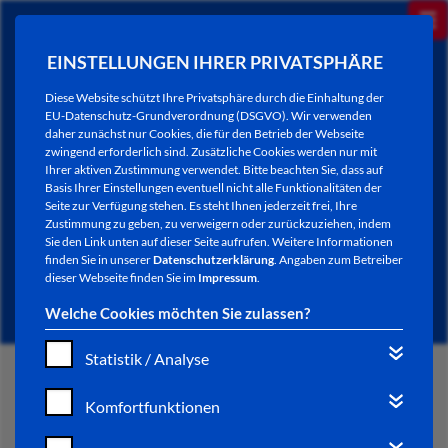
EINSTELLUNGEN IHRER PRIVATSPHÄRE
Diese Website schützt Ihre Privatsphäre durch die Einhaltung der
EU-Datenschutz-Grundverordnung (DSGVO). Wir verwenden
daher zunächst nur Cookies, die für den Betrieb der Webseite
zwingend erforderlich sind. Zusätzliche Cookies werden nur mit
Ihrer aktiven Zustimmung verwendet. Bitte beachten Sie, dass auf
Basis Ihrer Einstellungen eventuell nicht alle Funktionalitäten der
Seite zur Verfügung stehen. Es steht Ihnen jederzeit frei, Ihre
Zustimmung zu geben, zu verweigern oder zurückzuziehen, indem
Sie den Link unten auf dieser Seite aufrufen. Weitere Informationen
NEWSLETTER / CITY LETTER
finden Sie in unserer
Datenschutzerklärung
. Angaben zum Betreiber
dieser Webseite finden Sie im
Impressum
.
Welche Cookies möchten Sie zulassen?
Statistik / Analyse
START
Komfortfunktionen
BÜRGERSERVICE