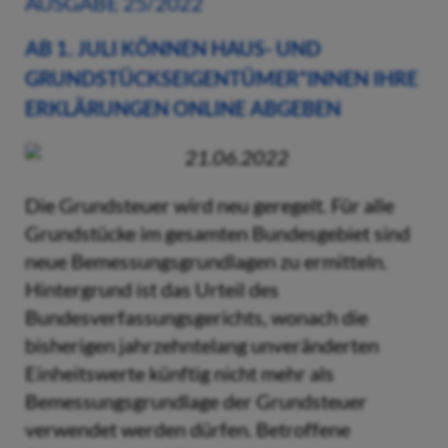
AUSGABE 25/2022
AB 1. JULI KÖNNEN HAUS- UND
GRUNDSTÜCKSEIGENTÜMER*INNEN IHRE
ERKLÄRUNGEN ONLINE ABGEBEN
21.06.2022
Die Grundsteuer wird neu geregelt. Für alle
Grundstücke im gesamten Bundesgebiet sind
neue Bemessungsgrundlagen zu ermitteln.
Hintergrund ist das Urteil des
Bundesverfassungsgerichts, wonach die
bisherigen jahrzehntelang unveränderten
Einheitswerte künftig nicht mehr als
Bemessungsgrundlage der Grundsteuer
verwendet werden dürfen. Betroffene