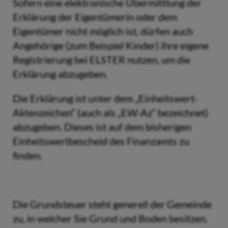
Sofern eine elektronische Übermittlung der
Erklärung der Eigentümerin oder dem
Eigentümer nicht möglich ist, dürfen auch
Angehörige (zum Beispiel Kinder) ihre eigene
Registrierung bei ELSTER nutzen, um die
Erklärung abzugeben.
Die Erklärung ist unter dem „Einheitswert-
Aktenzeichen“ (auch als „EW-Az“ bezeichnet)
abzugeben. Dieses ist auf dem bisherigen
Einheitswertbescheid des Finanzamts zu
finden.
Die Grundsteuer steht generell der Gemeinde
zu, in welcher Sie Grund und Boden besitzen.