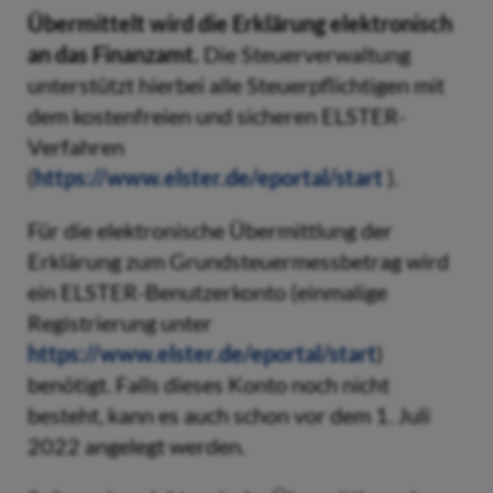
Übermittelt wird die Erklärung elektronisch
an das Finanzamt.
Die Steuerverwaltung
unterstützt hierbei alle Steuerpflichtigen mit
dem kostenfreien und sicheren ELSTER-
Verfahren
(
https://www.elster.de/eportal/start
).
Für die elektronische Übermittlung der
Erklärung zum Grundsteuermessbetrag wird
ein ELSTER-Benutzerkonto (einmalige
Registrierung unter
https://www.elster.de/eportal/start
)
benötigt. Falls dieses Konto noch nicht
besteht, kann es auch schon vor dem 1. Juli
2022 angelegt werden.