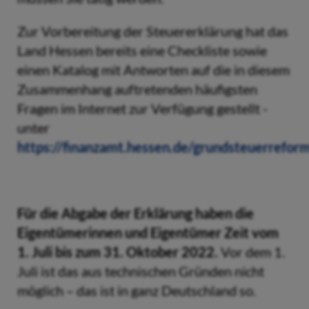
Zur Vorbereitung der Steuererklärung hat das
Land Hessen bereits eine Checkliste sowie
einen Katalog mit Antworten auf die in diesem
Zusammenhang auftretenden häufigsten
Fragen im Internet zur Verfügung gestellt -
unter
https://finanzamt.hessen.de/grundsteuerrefor
Für die Abgabe der Erklärung haben die
Eigentümerinnen und Eigentümer Zeit vom
1. Juli bis zum 31. Oktober 2022.
Vor dem 1.
Juli ist das aus technischen Gründen nicht
möglich – das ist in ganz Deutschland so.