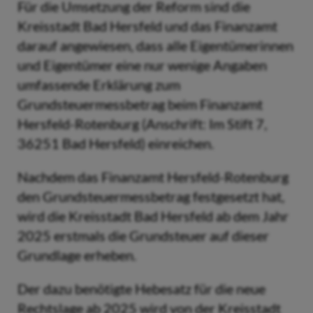
Für die Umsetzung der Reform sind die
Kreisstadt Bad Hersfeld und das Finanzamt
darauf angewiesen, dass alle Eigentümerinnen
und Eigentümer eine nur wenige Angaben
umfassende Erklärung zum
Grundsteuermessbetrag beim Finanzamt
Hersfeld-Rotenburg (Anschrift: Im Stift 7,
36251 Bad Hersfeld) einreichen.
Nachdem das Finanzamt Hersfeld-Rotenburg
den Grundsteuermessbetrag festgesetzt hat,
wird die Kreisstadt Bad Hersfeld ab dem Jahr
2025 erstmals die Grundsteuer auf dieser
Grundlage erheben.
Der dazu benötigte Hebesatz für die neue
Rechtslage ab 2025 wird von der Kreisstadt