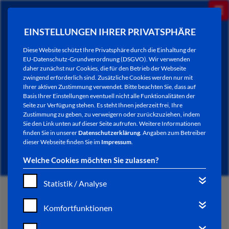
EINSTELLUNGEN IHRER PRIVATSPHÄRE
Diese Website schützt Ihre Privatsphäre durch die Einhaltung der
EU-Datenschutz-Grundverordnung (DSGVO). Wir verwenden
daher zunächst nur Cookies, die für den Betrieb der Webseite
zwingend erforderlich sind. Zusätzliche Cookies werden nur mit
Ihrer aktiven Zustimmung verwendet. Bitte beachten Sie, dass auf
Basis Ihrer Einstellungen eventuell nicht alle Funktionalitäten der
Seite zur Verfügung stehen. Es steht Ihnen jederzeit frei, Ihre
Zustimmung zu geben, zu verweigern oder zurückzuziehen, indem
Sie den Link unten auf dieser Seite aufrufen. Weitere Informationen
NEWSLETTER / CITY LETTER
finden Sie in unserer
Datenschutzerklärung
. Angaben zum Betreiber
dieser Webseite finden Sie im
Impressum
.
Welche Cookies möchten Sie zulassen?
Statistik / Analyse
START
Komfortfunktionen
BÜRGERSERVICE