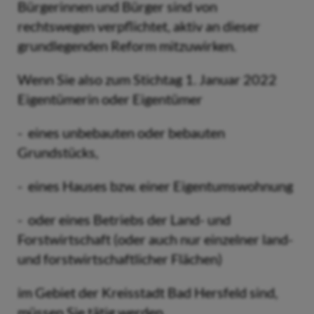
Bürgerinnen und Bürger sind von
rechtswegen verpflichtet, aktiv an dieser
grundlegenden Reform mitzuwirken.
Wenn Sie also zum Stichtag 1. Januar 2022
Eigentümerin oder Eigentümer
- eines unbebauten oder bebauten
Grundstücks,
- eines Hauses bzw. einer Eigentumswohnung
- oder eines Betriebs der Land- und
Forstwirtschaft (oder auch nur einzelner land-
und forstwirtschaftlicher Flächen)
im Gebiet der Kreisstadt Bad Hersfeld sind,
müssen Sie tätig werden.