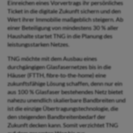
Einreichen eines Vorvertrags ihr persönliches
Ticket in die digitale Zukunft sichern und den
Wert ihrer Immobilie maßgeblich steigern. Ab
einer Beteiligung von mindestens 30 % aller
Haushalte startet TNG in die Planung des
leistungsstarken Netzes.
TNG möchte mit dem Ausbau eines
durchgängigen Glasfasernetzes bis in die
Häuser (FTTH, fibre-to-the-home) eine
zukunftsfähige Lösung schaffen, denn nur ein
aus 100 % Glasfaser bestehendes Netz bietet
nahezu unendlich skalierbare Bandbreiten und
ist die einzige Übertragungstechnologie, die
den steigenden Bandbreitenbedarf der
Zukunft decken kann. Somit verzichtet TNG