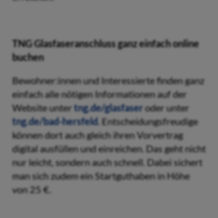
TNG Glasfaseranschluss ganz einfach online
buchen
Bewohner:innen und Interessierte finden ganz
einfach alle nötigen Informationen auf der
Website unter
tng.de/glasfaser
oder unter
tng.de/bad-hersfeld
. Entscheidungsfreudige
können dort auch gleich ihren Vorvertrag
digital ausfüllen und einreichen. Das geht nicht
nur leicht, sondern auch schnell. Dabei sichert
man sich zudem ein Startguthaben in Höhe
von 25 €.