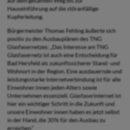
auf dem gesamten Weg bis zur
Hauseinführung auf die störanfällige
Kupferleitung.
Bürgermeister Thomas Fehling äußerte sich
positiv zu den Ausbauplänen des TNG
Glasfasernetzes: „Das Interesse am TNG
Glasfasernetz ist auch eine Entscheidung für
Bad Hersfeld als zukunftssicherer Stand- und
Wohnort in der Region. Eine ausdauernde und
leistungsstarke Internetverbindung ist für alle
Einwohner:innen jeden Alters sowie
Unternehmen essenziell. Glasfaserinternet ist
hier ein wichtiger Schritt in die Zukunft und
unsere Einwohner:innen haben es jetzt selbst
in der Hand, die 30% für den Ausbau zu
erreichen.“