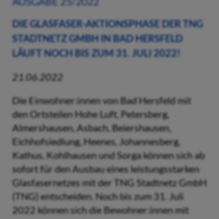
AUSGABE 25/2022
DIE GLASFASER-AKTIONSPHASE DER TNG
STADTNETZ GMBH IN BAD HERSFELD
LÄUFT NOCH BIS ZUM 31. JULI 2022!
21.06.2022
Die Einwohner:innen von Bad Hersfeld mit
den Ortsteilen Hohe Luft, Petersberg,
Almershausen, Asbach, Beiershausen,
Eichhofsiedlung, Heenes, Johannesberg,
Kathus, Kohlhausen und Sorga können sich ab
sofort für den Ausbau eines leistungsstarken
Glasfasernetzes mit der TNG Stadtnetz GmbH
(TNG) entscheiden. Noch bis zum 31. Juli
2022 können sich die Bewohner:innen mit