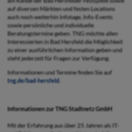
am Rande der Bad Hersfelder Festspiele sowie
auf diversen Märkten und festen Locations
auch noch weiterhin Infotage, Info-Events
sowie persönliche und individuelle
Beratungstermine geben. TNG möchte allen
Interessierten in Bad Hersfeld die Möglichkeit
zu einer ausführlichen Information geben und
steht jederzeit für Fragen zur Verfügung.
Informationen und Termine finden Sie auf
tng.de/bad-hersfeld
.
Informationen zur TNG Stadtnetz GmbH
Mit der Erfahrung aus über 25 Jahren als IT-