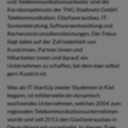
und Telekommunikationsanbieter sind die
Kernkompetenzen der TNG Stadtnetz GmbH
Telekommunikation, Glasfaserausbau, IT-
Systemberatung, Softwareentwicklung und
Rechenzentrumsdienstleistungen. Der Fokus
liegt dabei auf der Zufriedenheit von
Kund:innen, Partner:innen und
Mitarbeiter:innen und darauf, ein
Unternehmen zu schaffen, bei dem man selbst
gern Kund:in ist.
Was als IT-StartUp zweier Studenten in Kiel
begann, ist mittlerweile ein dynamisch
wachsendes Unternehmen, welches 2004 zum
regionalen Telekommunikationsunternehmen
wurde und seit 2013 den Glasfaserausbau in
Deutschland mit vorantreibt. In diesem Zuge