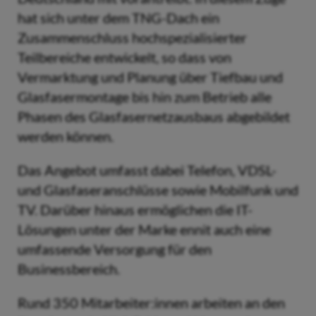
hat sich unter dem TNG-Dach ein
Zusammenschluss hochspezialisierter
Teilbereiche entwickelt, so dass von
Vermarktung und Planung über Tiefbau und
Glasfasermontage bis hin zum Betrieb alle
Phasen des Glasfasernetzausbaus abgebildet
werden können.
Das Angebot umfasst dabei Telefon, VDSL-
und Glasfaseranschlüsse sowie Mobilfunk und
TV. Darüber hinaus ermöglichen die IT-
Lösungen unter der Marke ennit auch eine
umfassende Versorgung für den
Businessbereich.
Rund 350 Mitarbeiter:innen arbeiten an den