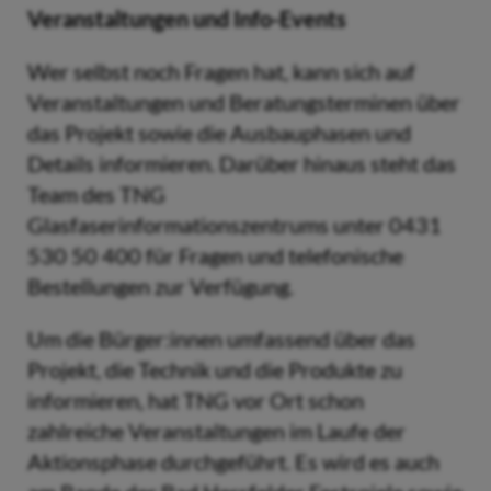
Veranstaltungen und Info-Events
Wer selbst noch Fragen hat, kann sich auf
Veranstaltungen und Beratungsterminen über
das Projekt sowie die Ausbauphasen und
Details informieren. Darüber hinaus steht das
Team des TNG
Glasfaserinformationszentrums unter 0431
530 50 400 für Fragen und telefonische
Bestellungen zur Verfügung.
Um die Bürger:innen umfassend über das
Projekt, die Technik und die Produkte zu
informieren, hat TNG vor Ort schon
zahlreiche Veranstaltungen im Laufe der
Aktionsphase durchgeführt. Es wird es auch