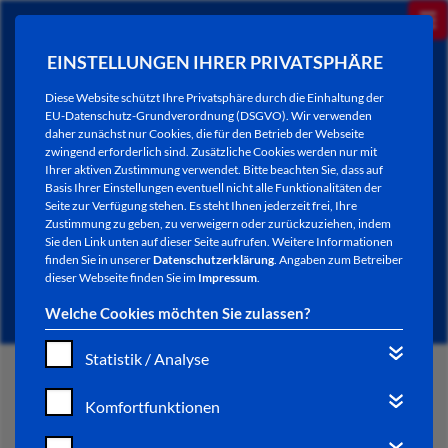
EINSTELLUNGEN IHRER PRIVATSPHÄRE
Diese Website schützt Ihre Privatsphäre durch die Einhaltung der
EU-Datenschutz-Grundverordnung (DSGVO). Wir verwenden
daher zunächst nur Cookies, die für den Betrieb der Webseite
zwingend erforderlich sind. Zusätzliche Cookies werden nur mit
Ihrer aktiven Zustimmung verwendet. Bitte beachten Sie, dass auf
Basis Ihrer Einstellungen eventuell nicht alle Funktionalitäten der
Seite zur Verfügung stehen. Es steht Ihnen jederzeit frei, Ihre
Zustimmung zu geben, zu verweigern oder zurückzuziehen, indem
Sie den Link unten auf dieser Seite aufrufen. Weitere Informationen
NEWSLETTER / CITY LETTER
finden Sie in unserer
Datenschutzerklärung
. Angaben zum Betreiber
dieser Webseite finden Sie im
Impressum
.
Welche Cookies möchten Sie zulassen?
Statistik / Analyse
START
Komfortfunktionen
BÜRGERSERVICE