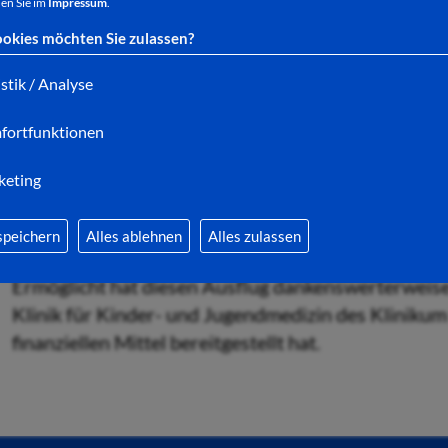
en Sie im
Impressum
.
okies möchten Sie zulassen?
Mit leuchtenden Augen standen Kinder aus der Ukr
Bahnhof und freuten sich riesig auf den bevorste
istik / Analyse
Kinder und ihre Eltern aus dem Staunen nicht mehr
fortfunktionen
Sie waren von all den exotischen Tieren begeistert 
keting
beschrieben ist, aus welchen Land die Tieren komme
und Kinder, die in den vergangenen Wochen teilwei
mussten, genossen einen schönen und erlebnisreic
speichern
Alles ablehnen
Alles zulassen
Ermöglicht hat diesen Ausflug dankenswerterweise
Klinik für Kinder- und Jugendmedizin des Klinikum B
finanziellen Mittel bereitgestellt hat.