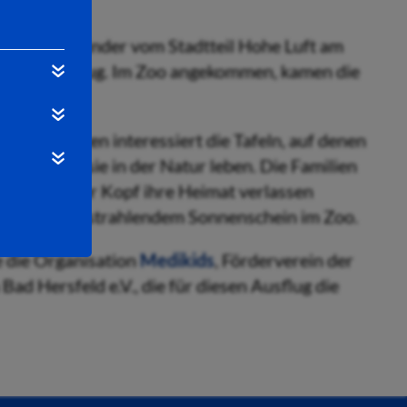
aine und Kinder vom Stadtteil Hohe Luft am
henden Ausflug. Im Zoo angekommen, kamen die
 heraus.
und studierten interessiert die Tafeln, auf denen
n und wie sie in der Natur leben. Die Familien
se Hals über Kopf ihre Heimat verlassen
hen Tag bei strahlendem Sonnenschein im Zoo.
 die Organisation
Medikids
, Förderverein der
ad Hersfeld e.V., die für diesen Ausflug die