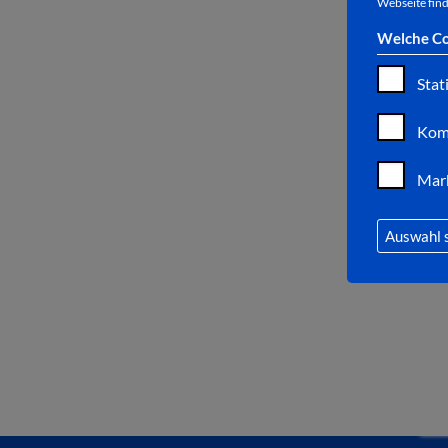
Webseite find
Welche Co
Stat
Kom
Mar
Auswahl 