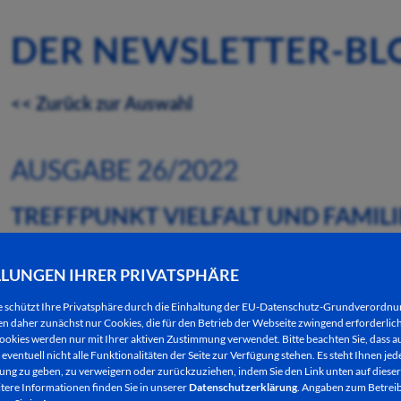
DER NEWSLETTER-BL
<< Zurück zur Auswahl
AUSGABE 26/2022
TREFFPUNKT VIELFALT UND FAMI
AUF GROSSER SAFARI
LLUNGEN IHRER PRIVATSPHÄRE
29.06.2022
e schützt Ihre Privatsphäre durch die Einhaltung der EU-Datenschutz-Grundverordn
 daher zunächst nur Cookies, die für den Betrieb der Webseite zwingend erforderlich
Anfang Juni starteten rund 80 Personen aus Bad He
ookies werden nur mit Ihrer aktiven Zustimmung verwendet. Bitte beachten Sie, dass au
eventuell nicht alle Funktionalitäten der Seite zur Verfügung stehen. Es steht Ihnen jede
Frankfurter Zoo.
ng zu geben, zu verweigern oder zurückzuziehen, indem Sie den Link unten auf dieser
tere Informationen finden Sie in unserer
Datenschutzerklärung
. Angaben zum Betreib