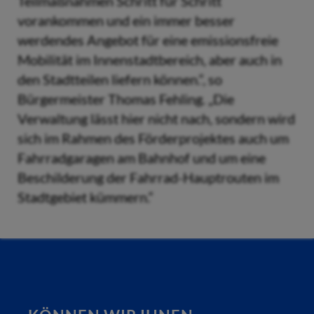
Teilmaßnahmen Schritt für Schritt
vorankommen und ein immer besser
werdendes Angebot für eine emissionsfreie
Mobilität im Innenstadtbereich, aber auch in
den Stadtteilen liefern können.“, so
Bürgermeister Thomas Fehling. „Die
Verwaltung lässt hier nicht nach, sondern wird
sich im Rahmen des Förderprojektes auch um
Fahrradgaragen am Bahnhof und um eine
Beschilderung der Fahrrad-Hauptrouten im
Stadtgebiet kümmern.“