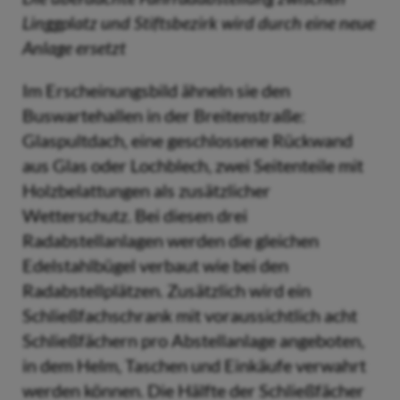
Linggplatz und Stiftsbezirk wird durch eine neue
Anlage ersetzt
Im Erscheinungsbild ähneln sie den
Buswartehallen in der Breitenstraße:
Glaspultdach, eine geschlossene Rückwand
aus Glas oder Lochblech, zwei Seitenteile mit
Holzbelattungen als zusätzlicher
Wetterschutz. Bei diesen drei
Radabstellanlagen werden die gleichen
Edelstahlbügel verbaut wie bei den
Radabstellplätzen. Zusätzlich wird ein
Schließfachschrank mit voraussichtlich acht
Schließfächern pro Abstellanlage angeboten,
in dem Helm, Taschen und Einkäufe verwahrt
werden können. Die Hälfte der Schließfächer