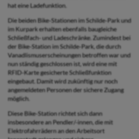
hat eine Ladefunktion.
Die beiden Bike-Stationen im Schilde-Park und
im Kurpark erhalten ebenfalls baugleiche
Schließfach- und Ladeschränke. Zumindest bei
der Bike-Station im Schilde-Park, die durch
Vanadlismuserscheinungen betroffen war und
nun ständig geschlossen ist, wird eine mit
RFID-Karte gesicherte Schließfunktion
eingebaut. Damit wird zukünftig nur noch
angemeldeten Personen der sichere Zugang
möglich.
Diese Bike-Station richtet sich dann
insbesondere an Pendler/-innen, die mit
Elektrofahrrädern an den Arbeitsort