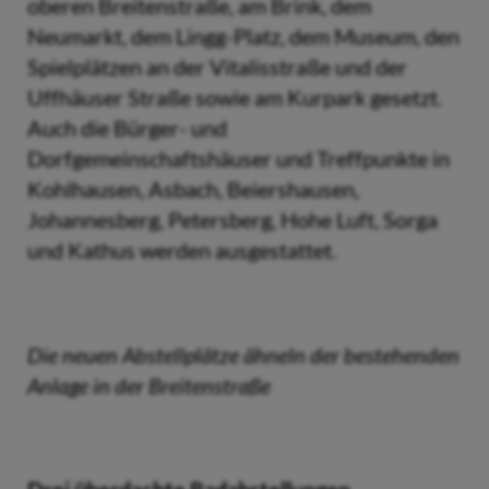
oberen Breitenstraße, am Brink, dem
Neumarkt, dem Lingg-Platz, dem Museum, den
Spielplätzen an der Vitalisstraße und der
Uffhäuser Straße sowie am Kurpark gesetzt.
Auch die Bürger- und
Dorfgemeinschaftshäuser und Treffpunkte in
Kohlhausen, Asbach, Beiershausen,
Johannesberg, Petersberg, Hohe Luft, Sorga
und Kathus werden ausgestattet.
Die neuen Abstellplätze ähneln der bestehenden
Anlage in der Breitenstraße