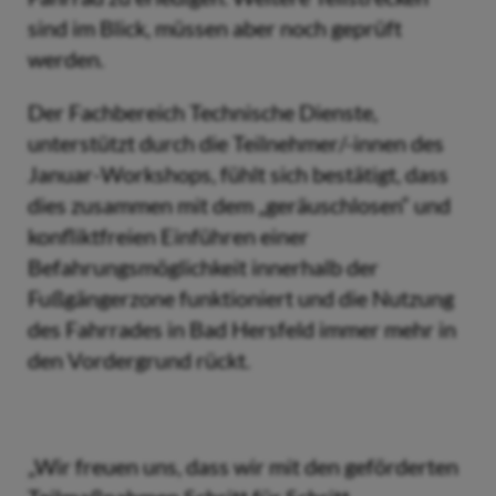
sind im Blick, müssen aber noch geprüft
werden.
Der Fachbereich Technische Dienste,
unterstützt durch die Teilnehmer/-innen des
Januar-Workshops, fühlt sich bestätigt, dass
dies zusammen mit dem „geräuschlosen“ und
konfliktfreien Einführen einer
Befahrungsmöglichkeit innerhalb der
Fußgängerzone funktioniert und die Nutzung
des Fahrrades in Bad Hersfeld immer mehr in
den Vordergrund rückt.
„Wir freuen uns, dass wir mit den geförderten