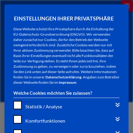
EINSTELLUNGEN IHRER PRIVATSPHÄRE
Diese Website schützt Ihre Privatsphäre durch die Einhaltung der
EU-Datenschutz-Grundverordnung (DSGVO). Wir verwenden
daher zunächst nur Cookies, die für den Betrieb der Webseite
zwingend erforderlich sind. Zusätzliche Cookies werden nur mit
Ihrer aktiven Zustimmung verwendet. Bitte beachten Sie, dass auf
Basis Ihrer Einstellungen eventuell nicht alle Funktionalitäten der
Seite zur Verfügung stehen. Es steht Ihnen jederzeit frei, Ihre
Zustimmung zu geben, zu verweigern oder zurückzuziehen, indem
Sie den Link unten auf dieser Seite aufrufen. Weitere Informationen
NEWSLETTER / CITY LETTER
finden Sie in unserer
Datenschutzerklärung
. Angaben zum Betreiber
dieser Webseite finden Sie im
Impressum
.
Welche Cookies möchten Sie zulassen?
Statistik / Analyse
START
Komfortfunktionen
BÜRGERSERVICE