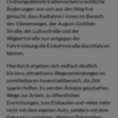
Ordnungsdienste traßenverkehrsrechtliche
Änderungen von sich aus den Weg frei
gemacht, dass Radfahrer/-innen im Bereich
des Vlämenweges, der August-Gottlieb-
Straße, der Lullusstraße und der
Wigbertstraße nun entgegen der
Fahrtrichtung die Einbahnstraße durchfahren
können.
Hierdurch ergeben sich vielfach deutlich
kürzere, attraktivere Wegeverbindungen im
unmittelbaren Innenstadtbereich, die Zeit
sparen helfen. Es werden Anreize geschaffen,
Wege zur Arbeit, zu öffentlichen
Einrichtungen, zum Einkaufen und vieles mehr
nicht mit dem eigenen Auto, sondern mit dem
Fahrrad zu erledigen. Weitere Teilstrecken