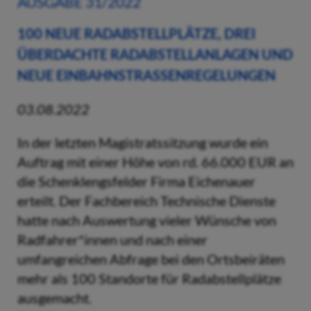
AUSGABE 31/2022
100 NEUE RADABSTELLPLÄTZE, DREI
ÜBERDACHTE RADABSTELLANLAGEN UND
NEUE EINBAHNSTRASSENREGELUNGEN
03.08.2022
In der letzten Magistratssitzung wurde ein
Auftrag mit einer Höhe von rd. 66.000 EUR an
die Schenklengsfelder Firma Eichenauer
erteilt. Der Fachbereich Technische Dienste
hatte nach Auswertung vieler Wünsche von
Radfahrer*innen und nach einer
umfangreichen Abfrage bei den Ortsbeiräten
mehr als 100 Standorte für Radabstellplätze
ausgemacht.