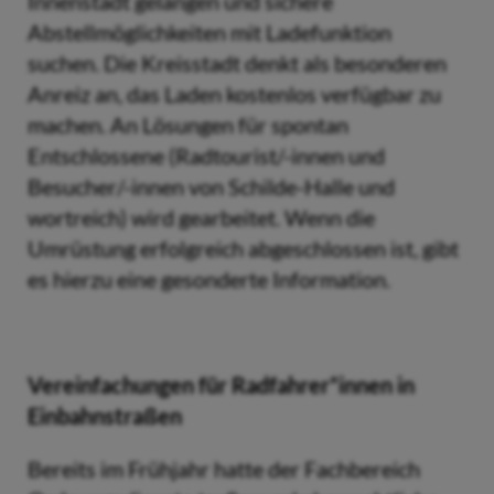
Innenstadt gelangen und sichere
Abstellmöglichkeiten mit Ladefunktion
suchen. Die Kreisstadt denkt als besonderen
Anreiz an, das Laden kostenlos verfügbar zu
machen. An Lösungen für spontan
Entschlossene (Radtourist/-innen und
Besucher/-innen von Schilde-Halle und
wortreich) wird gearbeitet. Wenn die
Umrüstung erfolgreich abgeschlossen ist, gibt
es hierzu eine gesonderte Information.
Vereinfachungen für Radfahrer*innen in
Einbahnstraßen
Bereits im Frühjahr hatte der Fachbereich