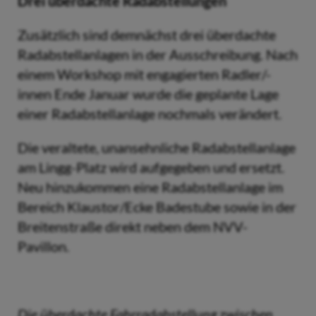
Drei überdachte Radabstellungen
Zusätzlich sind demnächst drei überdachte
Radabstellanlagen in der Ausschreibung. Nach
einem Workshop mit engagierten Radler/-
innen Ende Januar wurde die geplante Lage
einer Radabstellanlage nochmals verändert.
Die veraltete, unansehnliche Radabstellanlage
am Lingg-Platz wird aufgegeben und ersetzt.
Neu hinzukommen eine Radabstellanlage im
Bereich Klaustor/Ecke Badestube sowie in der
Breitenstraße direkt neben dem NVV-
Pavillon.
Die überdachte Fahrradabstellung zwischen