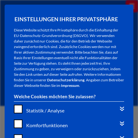
EINSTELLUNGEN IHRER PRIVATSPHÄRE
Diese Website schützt Ihre Privatsphäre durch die Einhaltung der
EU-Datenschutz-Grundverordnung (DSGVO). Wir verwenden
daher zunächst nur Cookies, die für den Betrieb der Webseite
zwingend erforderlich sind. Zusätzliche Cookies werden nur mit
Ihrer aktiven Zustimmung verwendet. Bitte beachten Sie, dass auf
Basis Ihrer Einstellungen eventuell nicht alle Funktionalitäten der
Seite zur Verfügung stehen. Es steht Ihnen jederzeit frei, Ihre
Zustimmung zu geben, zu verweigern oder zurückzuziehen, indem
Sie den Link unten auf dieser Seite aufrufen. Weitere Informationen
NEWSLETTER / CITY LETTER
finden Sie in unserer
Datenschutzerklärung
. Angaben zum Betreiber
dieser Webseite finden Sie im
Impressum
.
Welche Cookies möchten Sie zulassen?
Statistik / Analyse
START
Komfortfunktionen
BÜRGERSERVICE