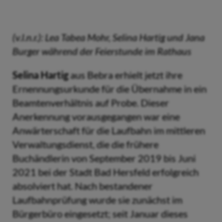
(v.l.n.r.): Lea Tabea Mohr, Selina Hartig und Jana
Burger während der Feierstunde im Rathaus
Selina Hartig
aus Bebra erhielt jetzt ihre
Ernennungsurkunde für die Übernahme in ein
Beamtenverhältnis auf Probe. Dieser
Anerkennung vorausgegangen war eine
Anwärterschaft für die Laufbahn im mittleren
Verwaltungsdienst, die die frühere
Buchändlerin von September 2019 bis Juni
2021 bei der Stadt Bad Hersfeld erfolgreich
absolviert hat. Nach bestandener
Laufbahnprüfung wurde sie zunächst im
Bürgerbüro eingesetzt; seit Januar dieses