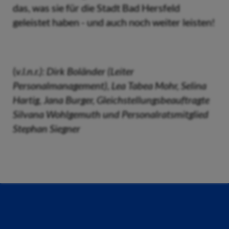
das, was sie für die Stadt Bad Hersfeld
geleistet haben - und auch noch weiter leisten!
(
v.l.n.r.): Dirk Boländer (Leiter
Personalmanagement), Lea Tabea Mohr, Selina
Hartig, Jana Burger, Gleichstellungsbeauftragte
Silvana Wohlgemuth und Personalratsmitglied
Stephan Siegner