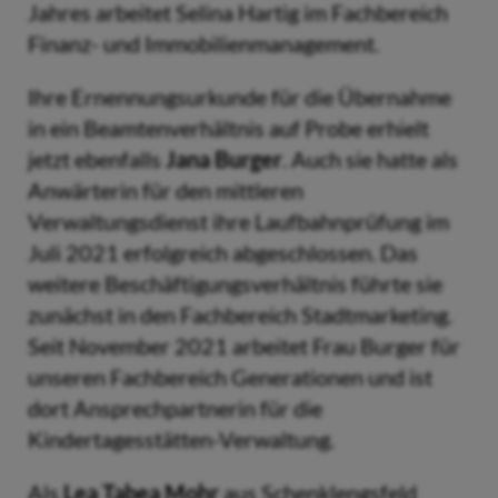
Jahres arbeitet Selina Hartig im Fachbereich
Finanz- und Immobilienmanagement.
Ihre Ernennungsurkunde für die Übernahme
in ein Beamtenverhältnis auf Probe erhielt
jetzt ebenfalls
Jana Burger
. Auch sie hatte als
Anwärterin für den mittleren
Verwaltungsdienst ihre Laufbahnprüfung im
Juli 2021 erfolgreich abgeschlossen. Das
weitere Beschäftigungsverhältnis führte sie
zunächst in den Fachbereich Stadtmarketing.
Seit November 2021 arbeitet Frau Burger für
unseren Fachbereich Generationen und ist
dort Ansprechpartnerin für die
Kindertagesstätten-Verwaltung.
Als
Lea Tabea Mohr
aus Schenklengsfeld