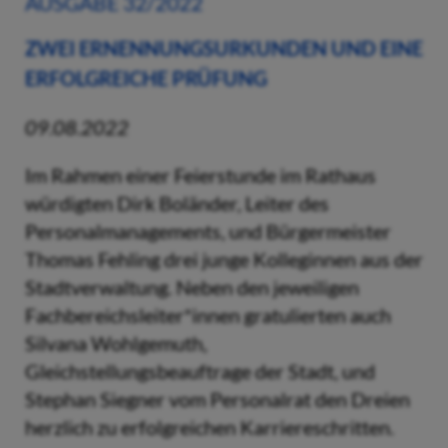
AUSGABE 32/2022
ZWEI ERNENNUNGSURKUNDEN UND EINE
ERFOLGREICHE PRÜFUNG
09.08.2022
Im Rahmen einer Feierstunde im Rathaus
würdigten Dirk Boländer, Leiter des
Personalmanagements, und Bürgermeister
Thomas Fehling drei junge Kolleginnen aus der
Stadtverwaltung. Neben den jeweiligen
Fachbereichsleiter*innen gratulierten auch
Silvana Wohlgemuth,
Gleichstellungsbeauftrage der Stadt, und
Stephan Siegner vom Personalrat den Dreien
herzlich zu erfolgreichen Karriereschritten.