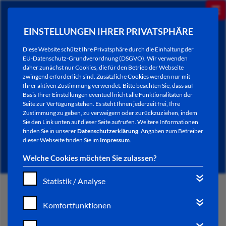
EINSTELLUNGEN IHRER PRIVATSPHÄRE
Diese Website schützt Ihre Privatsphäre durch die Einhaltung der
EU-Datenschutz-Grundverordnung (DSGVO). Wir verwenden
daher zunächst nur Cookies, die für den Betrieb der Webseite
zwingend erforderlich sind. Zusätzliche Cookies werden nur mit
Ihrer aktiven Zustimmung verwendet. Bitte beachten Sie, dass auf
Basis Ihrer Einstellungen eventuell nicht alle Funktionalitäten der
Seite zur Verfügung stehen. Es steht Ihnen jederzeit frei, Ihre
Zustimmung zu geben, zu verweigern oder zurückzuziehen, indem
Sie den Link unten auf dieser Seite aufrufen. Weitere Informationen
NEWSLETTER / CITY LETTER
finden Sie in unserer
Datenschutzerklärung
. Angaben zum Betreiber
dieser Webseite finden Sie im
Impressum
.
Welche Cookies möchten Sie zulassen?
Statistik / Analyse
START
Komfortfunktionen
BÜRGERSERVICE