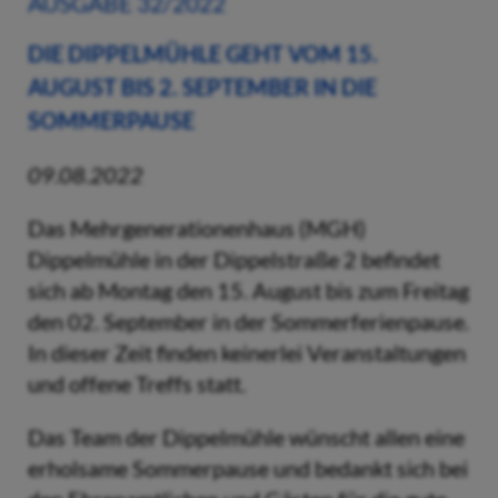
AUSGABE 32/2022
DIE DIPPELMÜHLE GEHT VOM 15.
AUGUST BIS 2. SEPTEMBER IN DIE
SOMMERPAUSE
09.08.2022
Das Mehrgenerationenhaus (MGH)
Dippelmühle in der Dippelstraße 2 befindet
sich ab Montag den 15. August bis zum Freitag
den 02. September in der Sommerferienpause.
In dieser Zeit finden keinerlei Veranstaltungen
und offene Treffs statt.
Das Team der Dippelmühle wünscht allen eine
erholsame Sommerpause und bedankt sich bei