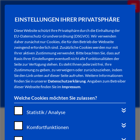
EINSTELLUNGEN IHRER PRIVATSPHÄRE
Diese Website schützt Ihre Privatsphäre durch die Einhaltung der
EU-Datenschutz-Grundverordnung (DSGVO). Wir verwenden
daher zunächst nur Cookies, die für den Betrieb der Webseite
zwingend erforderlich sind. Zusätzliche Cookies werden nur mit
Ihrer aktiven Zustimmung verwendet. Bitte beachten Sie, dass auf
Basis Ihrer Einstellungen eventuell nicht alle Funktionalitäten der
Seite zur Verfügung stehen. Es steht Ihnen jederzeit frei, Ihre
Zustimmung zu geben, zu verweigern oder zurückzuziehen, indem
Sie den Link unten auf dieser Seite aufrufen. Weitere Informationen
NEWSLETTER / CITY LETTER
finden Sie in unserer
Datenschutzerklärung
. Angaben zum Betreiber
dieser Webseite finden Sie im
Impressum
.
Welche Cookies möchten Sie zulassen?
Statistik / Analyse
START
Komfortfunktionen
BÜRGERSERVICE