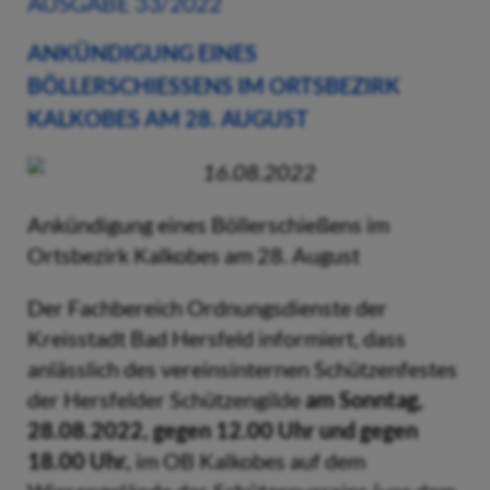
AUSGABE 33/2022
ANKÜNDIGUNG EINES
BÖLLERSCHIESSENS IM ORTSBEZIRK K
ALKOBES AM 28. AUGUST
16.08.2022
Ankündigung eines Böllerschießens im
Ortsbezirk Kalkobes am 28. August
Der Fachbereich Ordnungsdienste der
Kreisstadt Bad Hersfeld informiert, dass
anlässlich des vereinsinternen Schützenfestes
der Hersfelder Schützengilde
am Sonntag,
28.08.2022, gegen 12.00 Uhr und gegen
18.00 Uhr,
im OB Kalkobes auf dem