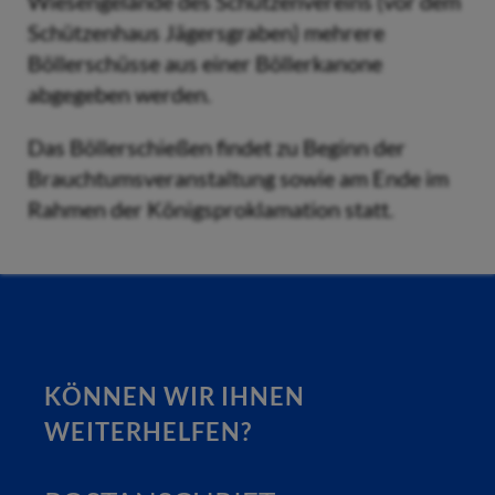
Wiesengelände des Schützenvereins (vor dem
Schützenhaus Jägersgraben) mehrere
Böllerschüsse aus einer Böllerkanone
abgegeben werden.
Das Böllerschießen findet zu Beginn der
Brauchtumsveranstaltung sowie am Ende im
Rahmen der Königsproklamation statt.
KÖNNEN WIR IHNEN
WEITERHELFEN?