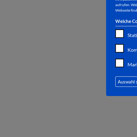
aufrufen. Wei
Webseite find
Welche Co
Stat
Kom
Mar
Auswahl 