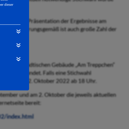
er dieser
en, sich die Präsentation der Ergebnisse am
sehen. Erfahrungsgemäß ist auch große Zahl der
r vor dem) städtischen Gebäude „Am Treppchen“
brunnen befindet. Falls eine Stichwahl
sentation am 2. Oktober 2022 ab 18 Uhr.
tember und am 2. Oktober die jeweils aktuellen
rnetseite bereit:
2/index.html