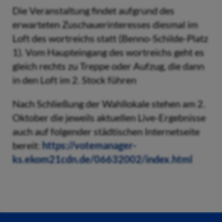
Die Veranstaltung findet aufgrund des
erwarteten Zuschauerinteresses diesmal im
Loft des wortreichs statt (Benno-Schilde-Platz
1). Vom Haupteingang des wortreichs geht es
gleich rechts zu Treppe oder Aufzug, die dann
in den Loft im 2. Stock führen
Nach Schließung der Wahllokale stehen am 2.
Oktober die jeweils aktuellen Live-Ergebnisse
auch auf folgender städtischen Internetseite
bereit:
https://votemanager-
ks.ekom21cdn.de/06632002/index.html