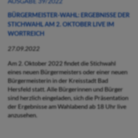
AUSGABE 39/2022
BÜRGERMEISTER-WAHL: ERGEBNISSE DER
STICHWAHL AM 2. OKTOBER LIVE IM
WORTREICH
27.09.2022
Am 2. Oktober 2022 findet die Stichwahl
eines neuen Bürgermeisters oder einer neuen
Bürgermeisterin in der Kreisstadt Bad
Hersfeld statt. Alle Bürgerinnen und Bürger
sind herzlich eingeladen, sich die Präsentation
der Ergebnisse am Wahlabend ab 18 Uhr live
anzusehen.