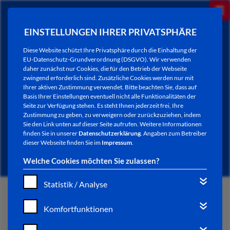
EINSTELLUNGEN IHRER PRIVATSPHÄRE
Diese Website schützt Ihre Privatsphäre durch die Einhaltung der
EU-Datenschutz-Grundverordnung (DSGVO). Wir verwenden
daher zunächst nur Cookies, die für den Betrieb der Webseite
zwingend erforderlich sind. Zusätzliche Cookies werden nur mit
Ihrer aktiven Zustimmung verwendet. Bitte beachten Sie, dass auf
Basis Ihrer Einstellungen eventuell nicht alle Funktionalitäten der
Seite zur Verfügung stehen. Es steht Ihnen jederzeit frei, Ihre
Zustimmung zu geben, zu verweigern oder zurückzuziehen, indem
Sie den Link unten auf dieser Seite aufrufen. Weitere Informationen
NEWSLETTER / CITY LETTER
finden Sie in unserer
Datenschutzerklärung
. Angaben zum Betreiber
dieser Webseite finden Sie im
Impressum
.
Welche Cookies möchten Sie zulassen?
Statistik / Analyse
START
Komfortfunktionen
BÜRGERSERVICE