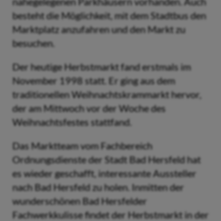
nahegelegenen Parkhäusern vorhanden. Auch
besteht die Möglichkeit, mit dem Stadtbus den
Marktplatz anzufahren und den Markt zu
besuchen.
Der heutige Herbstmarkt fand erstmals im
November 1998 statt. Er ging aus dem
traditionellen Weihnachtskrammarkt hervor,
der am Mittwoch vor der Woche des
Weihnachtsfestes stattfand.
Das Marktteam vom Fachbereich
Ordnungsdienste der Stadt Bad Hersfeld hat
es wieder geschafft, interessante Aussteller
nach Bad Hersfeld zu holen. Inmitten der
wunderschönen Bad Hersfelder
Fachwerkkulisse findet der Herbstmarkt in der