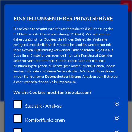
EINSTELLUNGEN IHRER PRIVATSPHÄRE
Diese Website schützt Ihre Privatsphäre durch die Einhaltung der
EU-Datenschutz-Grundverordnung (DSGVO). Wir verwenden
daher zunächst nur Cookies, die für den Betrieb der Webseite
zwingend erforderlich sind. Zusätzliche Cookies werden nur mit
Ihrer aktiven Zustimmung verwendet. Bitte beachten Sie, dass auf
Basis Ihrer Einstellungen eventuell nicht alle Funktionalitäten der
Seite zur Verfügung stehen. Es steht Ihnen jederzeit frei, Ihre
Zustimmung zu geben, zu verweigern oder zurückzuziehen, indem
Sie den Link unten auf dieser Seite aufrufen. Weitere Informationen
NEWSLETTER / CITY LETTER
finden Sie in unserer
Datenschutzerklärung
. Angaben zum Betreiber
dieser Webseite finden Sie im
Impressum
.
Welche Cookies möchten Sie zulassen?
Statistik / Analyse
START
Komfortfunktionen
BÜRGERSERVICE