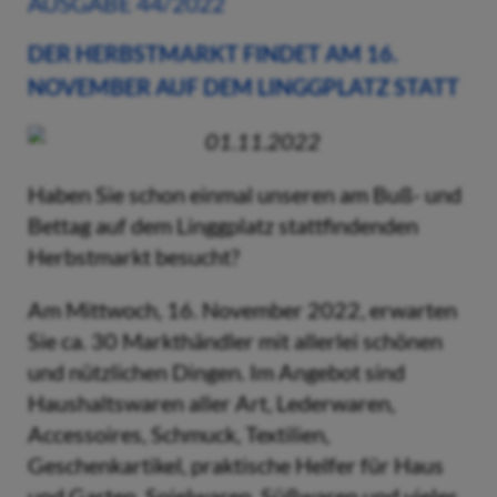
AUSGABE 44/2022
DER HERBSTMARKT FINDET AM 16.
NOVEMBER AUF DEM LINGGPLATZ STATT
01.11.2022
Haben Sie schon einmal unseren am Buß- und
Bettag auf dem Linggplatz stattfindenden
Herbstmarkt besucht?
Am Mittwoch, 16. November 2022, erwarten
Sie ca. 30 Markthändler mit allerlei schönen
und nützlichen Dingen. Im Angebot sind
Haushaltswaren aller Art, Lederwaren,
Accessoires, Schmuck, Textilien,
Geschenkartikel, praktische Helfer für Haus
und Garten, Spielwaren, Süßwaren und vieles