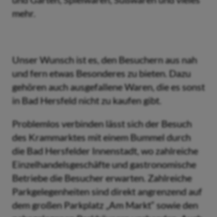
mehr.
Unser Wunsch ist es, den Besuchern aus nah
und fern etwas Besonderes zu bieten. Dazu
gehören auch ausgefallene Waren, die es sonst
in Bad Hersfeld nicht zu kaufen gibt.
Problemlos verbinden lässt sich der Besuch
des Krammarktes mit einem Bummel durch
die Bad Hersfelder Innenstadt, wo zahlreiche
Einzelhandelsgeschäfte und gastronomische
Betriebe die Besucher erwarten. Zahlreiche
Parkgelegenheiten sind direkt angrenzend auf
dem großen Parkplatz „Am Markt“ sowie den