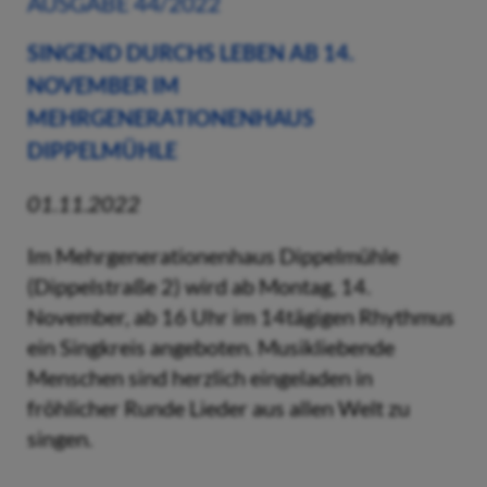
AUSGABE 44/2022
SINGEND DURCHS LEBEN AB 14.
NOVEMBER IM
MEHRGENERATIONENHAUS
DIPPELMÜHLE
01.11.2022
Im Mehrgenerationenhaus Dippelmühle
(Dippelstraße 2) wird ab Montag, 14.
November, ab 16 Uhr im 14tägigen Rhythmus
ein Singkreis angeboten. Musikliebende
Menschen sind herzlich eingeladen in
fröhlicher Runde Lieder aus allen Welt zu
singen.