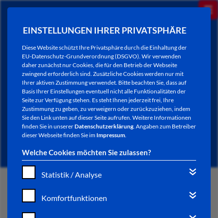
EINSTELLUNGEN IHRER PRIVATSPHÄRE
Diese Website schützt Ihre Privatsphäre durch die Einhaltung der
EU-Datenschutz-Grundverordnung (DSGVO). Wir verwenden
daher zunächst nur Cookies, die für den Betrieb der Webseite
zwingend erforderlich sind. Zusätzliche Cookies werden nur mit
Ihrer aktiven Zustimmung verwendet. Bitte beachten Sie, dass auf
Basis Ihrer Einstellungen eventuell nicht alle Funktionalitäten der
Seite zur Verfügung stehen. Es steht Ihnen jederzeit frei, Ihre
Zustimmung zu geben, zu verweigern oder zurückzuziehen, indem
Sie den Link unten auf dieser Seite aufrufen. Weitere Informationen
NEWSLETTER / CITY LETTER
finden Sie in unserer
Datenschutzerklärung
. Angaben zum Betreiber
dieser Webseite finden Sie im
Impressum
.
Welche Cookies möchten Sie zulassen?
Statistik / Analyse
START
Komfortfunktionen
BÜRGERSERVICE