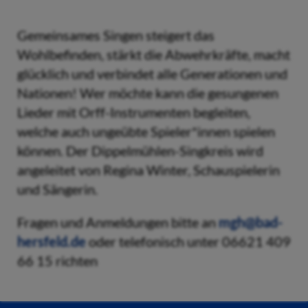
Gemeinsames Singen steigert das
Wohlbefinden, stärkt die Abwehrkräfte, macht
glücklich und verbindet alle Generationen und
Nationen! Wer möchte kann die gesungenen
Lieder mit Orff-Instrumenten begleiten,
welche auch ungeübte Spieler*innen spielen
können. Der Dippelmühlen-Singkreis wird
angeleitet von Regina Winter, Schauspielerin
und Sängerin.
Fragen und Anmeldungen bitte an
mgh@bad-
hersfeld.de
oder telefonisch unter 06621 409
66 15 richten